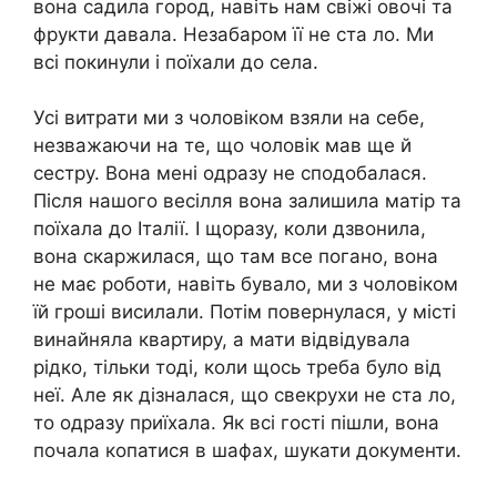
вона садила город, навіть нам свіжі овочі та
фрукти давала. Незабаром її не ста ло. Ми
всі покинули і поїхали до села.
Усі витрати ми з чоловіком взяли на себе,
незважаючи на те, що чоловік мав ще й
сестру. Вона мені одразу не сподобалася.
Після нашого весілля вона залишила матір та
поїхала до Італії. І щоразу, коли дзвонила,
вона скаржилася, що там все погано, вона
не має роботи, навіть бувало, ми з чоловіком
їй гроші висилали. Потім повернулася, у місті
винайняла квартиру, а мати відвідувала
рідко, тільки тоді, коли щось треба було від
неї. Але як дізналася, що свекрухи не ста ло,
то одразу приїхала. Як всі гості пішли, вона
почала копатися в шафах, шукати документи.