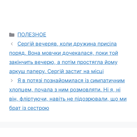
Categories
ПОЛЕЗНОЕ
Сергій вечеряв, коли дружина присіла
поряд. Вона мовчки дочекалася, поки той
закінчить вечерю, а потім простягла йому
аркуш паперу. Сергій застиг на місці
Я в потязі познайомилася із симпатичним
хлопцем, почала з ним розмовляти. Ні я, ні
він, фліpтyючи, навіть не підозрювали, що ми
брат із сестрою