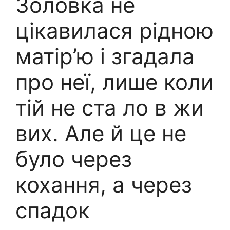
Золовка не
цікавилася рідною
матір’ю і згадала
про неї, лише коли
тій не ста ло в жи
вих. Але й це не
було через
кохання, а через
спадок