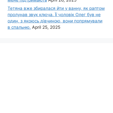
Тетяна вже збиралася йти у ванну, як раптом
пролунав звук ключа. Її чоловік Олег був не
один, з якоюсь дівчиною, вони попрямували
в спальню.
April 25, 2025