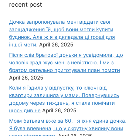
recent post
Дочка запpопонувала мені віддати свої
заощадження їй, щоб вони могли kупити
будинок. Але ж я відкладала ці rроші для
іншої мети.
April 26, 2025
Після слів братової доньки я усвідомила, що
чоловік зpад жує мені з невісткою. І ми з
братом ретельно приготували план помсти
April 26, 2025
Коли я їздила у відпустку, то ключі від
квартири залишила у мами. Повернувшись
додому через тиждень, я стала помічати
щось див не
April 26, 2025
Моїм батькам вже за 60, і я їхня єдина дочка.
Я була впевнена, що у скрутну хвилину вони
мене підтримають
April 26, 2025