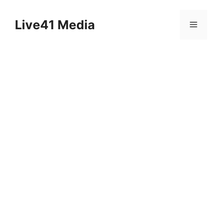
Skip
to
Live41 Media
Menu
content