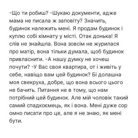
-Що ти робиш? -Шукаю документи, адже
мама не писала ж заповіту? Значить,
будинок належить мені. Я продам будинок і
куплю собі кімнату у місті. Отак донька! Я
слів не знайшла. Вона зовсім не журилася
про матір, вона тільки думала, щоб будинок
привласнити. -А нашу думку не хочеш
почути? -У Вас своя квартира, от і живіть у
себе, навіщо вам цей будинок? Бі долашна
моя свекруха, добре, що вона всього цього
не бачить. Питання не в тому, що нам
потрібний цей будинок. Але мій чоловік такий
самий спадкоємець, як і вона. Мені дуже сор
омно писати про це, але я не знаю, як мені
бути.