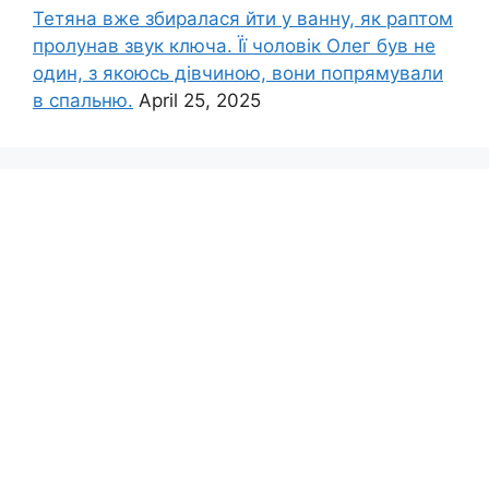
Тетяна вже збиралася йти у ванну, як раптом
пролунав звук ключа. Її чоловік Олег був не
один, з якоюсь дівчиною, вони попрямували
в спальню.
April 25, 2025