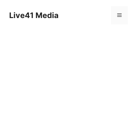
Skip
to
Live41 Media
Menu
content