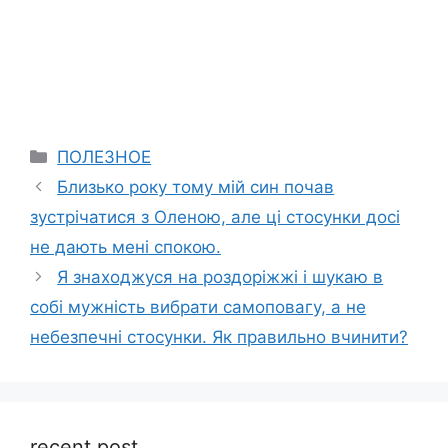
Categories
ПОЛЕЗНОЕ
Близько року тому мій син почав
зустрічатися з Оленою, але ці стосунки досі
не дають мені спокою.
Я знаходжуся на роздоріжжі і шукаю в
собі мужність вибрати самоповагу, а не
небезпечні стосунки. Як правильно вчинити?
recent post