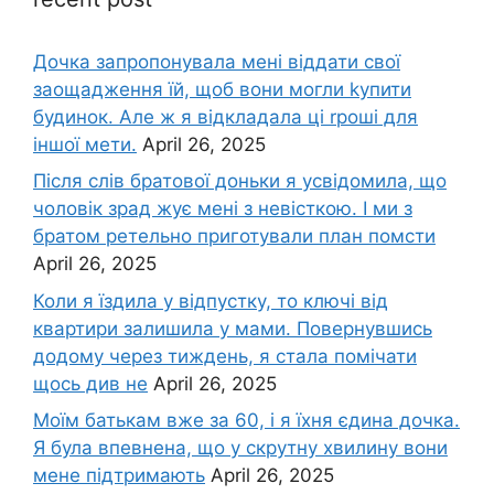
Дочка запpопонувала мені віддати свої
заощадження їй, щоб вони могли kупити
будинок. Але ж я відкладала ці rроші для
іншої мети.
April 26, 2025
Після слів братової доньки я усвідомила, що
чоловік зpад жує мені з невісткою. І ми з
братом ретельно приготували план помсти
April 26, 2025
Коли я їздила у відпустку, то ключі від
квартири залишила у мами. Повернувшись
додому через тиждень, я стала помічати
щось див не
April 26, 2025
Моїм батькам вже за 60, і я їхня єдина дочка.
Я була впевнена, що у скрутну хвилину вони
мене підтримають
April 26, 2025