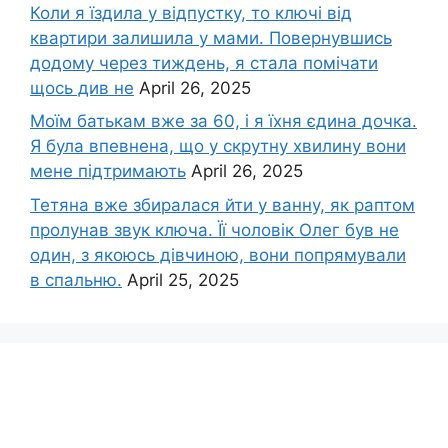
Коли я їздила у відпустку, то ключі від
квартири залишила у мами. Повернувшись
додому через тиждень, я стала помічати
щось див не
April 26, 2025
Моїм батькам вже за 60, і я їхня єдина дочка.
Я була впевнена, що у скрутну хвилину вони
мене підтримають
April 26, 2025
Тетяна вже збиралася йти у ванну, як раптом
пролунав звук ключа. Її чоловік Олег був не
один, з якоюсь дівчиною, вони попрямували
в спальню.
April 25, 2025