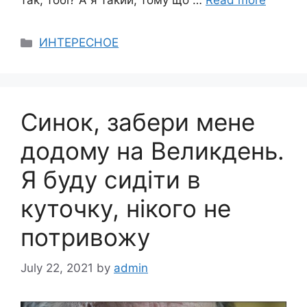
так, тобі? А я такий, тому що …
Read more
Categories
ИНТЕРЕСНОЕ
Синок, забери мене
додому на Великдень.
Я буду сидіти в
куточку, нікого не
потривожу
July 22, 2021
by
admin