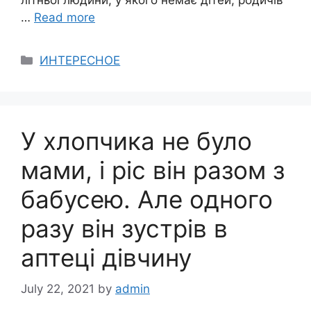
літньої людини, у якого немає дітей, родичів
…
Read more
Categories
ИНТЕРЕСНОЕ
У хлопчика не було
мами, і ріс він разом з
бабусею. Але одного
разу він зустрів в
аптеці дівчину
July 22, 2021
by
admin