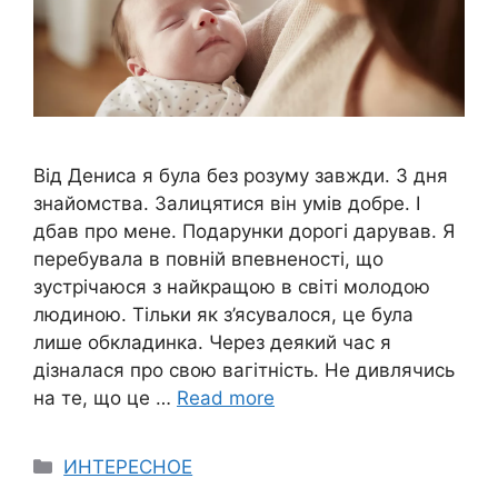
Від Дениса я була без розуму завжди. З дня
знайомства. Залицятися він умів добре. І
дбав про мене. Подарунки дорогі дарував. Я
перебувала в повній впевненості, що
зустрічаюся з найкращою в світі молодою
людиною. Тільки як з’ясувалося, це була
лише обкладинка. Через деякий час я
дізналася про свою вагітність. Не дивлячись
на те, що це …
Read more
Categories
ИНТЕРЕСНОЕ