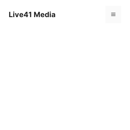
Skip
to
Live41 Media
Menu
content