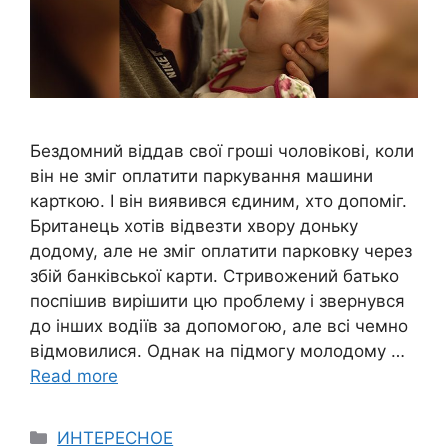
Бездомний віддав свої гроші чоловікові, коли
він не зміг оплатити паркування машини
карткою. І він виявився єдиним, хто допоміг.
Британець хотів відвезти хвору доньку
додому, але не зміг оплатити парковку через
збій банківської карти. Стривожений батько
поспішив вирішити цю проблему і звернувся
до інших водіїв за допомогою, але всі чемно
відмовилися. Однак на підмогу молодому …
Read more
Categories
ИНТЕРЕСНОЕ