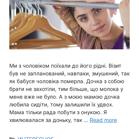
Ми з чоловіком поїхали до його рідні. Візит
був не запланований, навпаки, змушений, так
як бабуся чоловіка померла. Дочка з собою
брати не захотіли, тим більше, що молока у
мене вже не було. А з моєю мамою дочка
любила сидіти, тому залишили їх удвох.
Мама тільки рада побути з онукою. Я
хвилювалася за доньку, так …
Read more
Categories