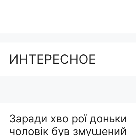
ИНТЕРЕСНОЕ
Заради хво рої доньки
чоловік був змуաений