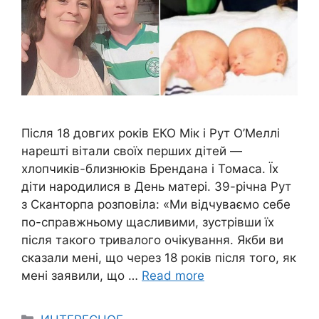
Після 18 довгих років ЕКО Мік і Рут О’Меллі
нарешті вітали своїх перших дітей —
хлопчиків-близнюків Брендана і Томаса. Їх
діти народилися в День матері. 39-річна Рут
з Сканторпа розповіла: «Ми відчуваємо себе
по-справжньому щасливими, зустрівши їх
після такого тривалого очікування. Якби ви
сказали мені, що через 18 років після того, як
мені заявили, що …
Read more
Categories