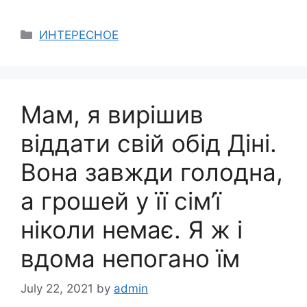
Categories
ИНТЕРЕСНОЕ
Мам, я вирішив
віддати свій обід Діні.
Вона завжди голодна,
а грошей у її сім’ї
ніколи немає. Я ж і
вдома непогано їм
July 22, 2021
by
admin