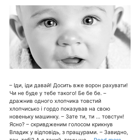
– Іди, іди давай! Досить вже ворон рахувати!
Чи не буде у тебе такого! Бе бе бе. –
дражнив одного хлопчика товстий
хлопчисько і гордо показував на свою
новеньку машинку. – Зате ти, ти … товстун!
Ясно? – скривдженим голосом крикнув
Владик у відповідь, з пращурами. – Завидно,