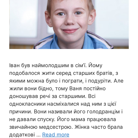
Іван був наймолодшим в сім’ї. Йому
подобалося жити серед старших братів, з
якими можна було і пограти, і подуріти. Але
жили вони бідно, тому Ваня постійно
доношував речі за старшими. Всі
однокласники насміхалися над ним з цієї
причини. Вони називали його голодранцім і
не давали спуску. Його мама працювала
звичайною медсестрою. Жінка часто брала
додаткові …
Read more