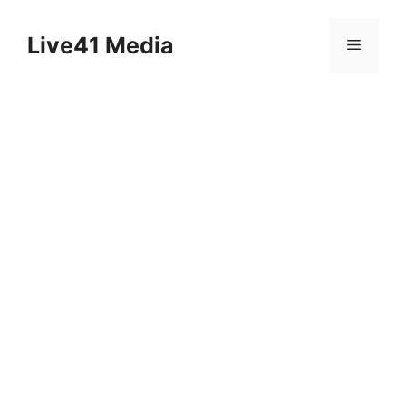
Skip
to
Live41 Media
Menu
content