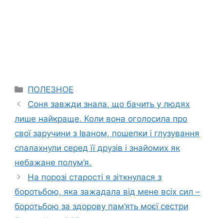
Categories
ПОЛЕЗНОЕ
Соня завжди знала, що бачить у людях
лише найкраще. Коли вона оголосила про
свої заручини з Іваном, пошепки і глузування
спалахнули серед її друзів і знайомих як
небажане полум’я.
На порозі старості я зіткнулася з
боротьбою, яка зажадала від мене всіх сил –
боротьбою за здорову пам’ять моєї сестри