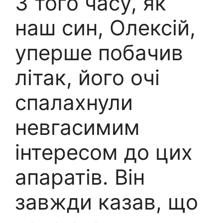
З того часу, як
наш син, Олексій,
уперше побачив
літак, його очі
спалахнули
невгасимим
інтересом до цих
апаратів. Він
завжди казав, що