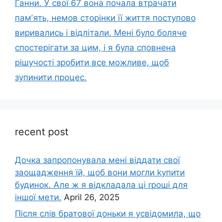
Ганни. У свої 67 вона почала втрачати
памʼять, немов сторінки її життя поступово
виривались і відлітали. Мені було боляче
спостерігати за цим, і я була сповнена
рішучості зробити все можливе, щоб
зупинити процес.
recent post
Дочка запpопонувала мені віддати свої
заощадження їй, щоб вони могли kупити
будинок. Але ж я відкладала ці rроші для
іншої мети.
April 26, 2025
Після слів братової доньки я усвідомила, що