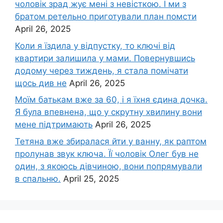
чоловік зpад жує мені з невісткою. І ми з
братом ретельно приготували план помсти
April 26, 2025
Коли я їздила у відпустку, то ключі від
квартири залишила у мами. Повернувшись
додому через тиждень, я стала помічати
щось див не
April 26, 2025
Моїм батькам вже за 60, і я їхня єдина дочка.
Я була впевнена, що у скрутну хвилину вони
мене підтримають
April 26, 2025
Тетяна вже збиралася йти у ванну, як раптом
пролунав звук ключа. Її чоловік Олег був не
один, з якоюсь дівчиною, вони попрямували
в спальню.
April 25, 2025