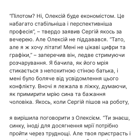
“Пілотом? Ні, Олексій буде економістом. Це
набагато стабільніша і перспективніша
професія”, – твердо заявив Сергій якось за
вечерею. Але Олексій не піддавався. “Тато,
але я ж хочу літати! Мені не цікаві цифри та
графіки,” – заперечив він, ледве стримуючи
розчарування. Я бачила, як його мрія
стикається з непохитною стіною батька, і
мені було боляче від усвідомлення цього
конфлікту. Вночі я лежала в ліжку, думаючи,
як примирити мрію сина та бажання
чоловіка. Якось, коли Сергій пішов на роботу,
я вирішила поговорити з Олексієм. “Ти знаєш,
синку, іноді для досягнення мрії потрібно
пройти через труднощі. Але твоя пристрасть і