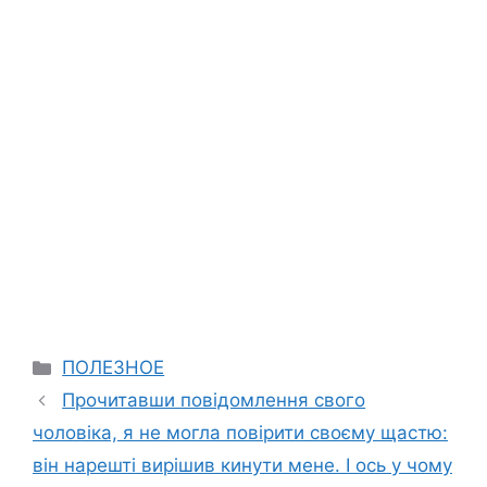
Categories
ПОЛЕЗНОЕ
Прочитавши повідомлення свого
чоловіка, я не могла повірити своєму щастю:
він нарешті вирішив кинути мене. І ось у чому