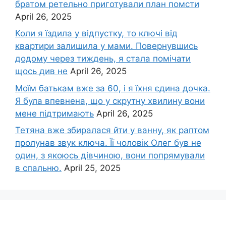
братом ретельно приготували план помсти
April 26, 2025
Коли я їздила у відпустку, то ключі від
квартири залишила у мами. Повернувшись
додому через тиждень, я стала помічати
щось див не
April 26, 2025
Моїм батькам вже за 60, і я їхня єдина дочка.
Я була впевнена, що у скрутну хвилину вони
мене підтримають
April 26, 2025
Тетяна вже збиралася йти у ванну, як раптом
пролунав звук ключа. Її чоловік Олег був не
один, з якоюсь дівчиною, вони попрямували
в спальню.
April 25, 2025