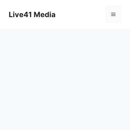
Skip
to
Live41 Media
Menu
content