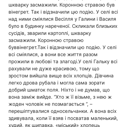
шкварку засмажили. Коронною стравою був
вінегрет. Так і відзначили цю подію. У селі всі
над ними сміялися Весілля у Галини і Василя
було в будинку нареченої. Скликали близьких
сусідів, зварили картоплі, шкварку
засмажили. Коронною стравою
буввінегрет.Так і відзначили цю подію. У селі
всі сміялися, а вони все життя разом
прожили в любові та злагоді.У селі Гальку всі
рахували не дуже красивою, тому що
зростом вийшла вище всіх хлопців. Дівчина
легко дрова рубала і могла сама зорати
добрий шматок поля. Ніхто і не думав, що
вона заміж вийде. “Хто ж її візьме, з нею ж
жоден чоловік не позмагається ”, –
перешіптувалися односельчанки. А вона всіх
здивувала, коли її взяв і посватав маленький,
худий, як щипавка, «міський» хлопець