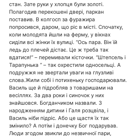
стан. Зате руки у хлопця були золоті.
Полагодив перекошені двері, паркан
поставив. В колгосп за фуражира
попросився, даром, що ріс в місті. Спочатку,
коли молодята йшли на ферму, у вікнах
сиділи всі жінки їх вулиці. “Ось пара. Він їй
ледь до плечей дістає. Це ж треба так
вдатися!” – перемивали кісточки. “Штепсель і
Тарапунька ” – так охрестили односельці. А
подружжя не звертали уваги на глузливі
слова.Жили собі і потихеньку господарювали.
Василь ще й підробляв з товаришами на
весіллях. За два роки і синочок у них
знайшовся. Богданчиком назвали. З
народженням дитини і Галя розцвіла, і
Василь ніби підріс. Або це щастя їх так
змінило? А потім і донечку Бог подарував.
Люди згодом звикли до незвичної пари,