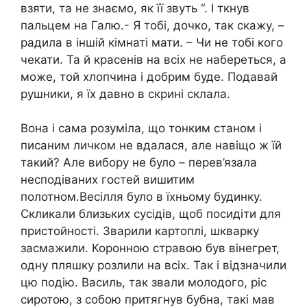
взяти, та не знаємо, як її звуть “. І ткнув
пальцем на Галю.- Я тобі, дочко, так скажу, –
радила в іншій кімнаті мати. – Чи не тобі кого
чекати. Та й красенів на всіх не набереться, а
може, той хлопчина і добрим буде. Подавай
рушники, я їх давно в скрині склала.
Вона і сама розуміла, що тонким станом і
писаним личком не вдалася, але навіщо ж їй
такий? Але вибору не було – перев’язала
несподіваних гостей вишитим
полотном.Весілля було в їхньому будинку.
Скликали близьких сусідів, щоб посидіти для
пристойності. Зварили картоплі, шкварку
засмажили. Коронною стравою був вінегрет,
одну пляшку розлили на всіх. Так і відзначили
цю подію. Василь, так звали молодого, ріс
сиротою, з собою притягнув бубна, такі мав