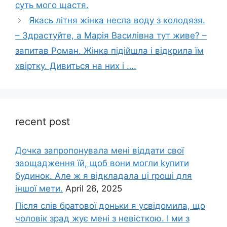
суть мого щастя.
Якась літня жінка несла воду з колодязя.
– Здрастуйте, а Марія Василівна тут живе? –
запитав Роман. Жінка підійшла і відкрила їм
хвіртку. Дивиться на них і ….
recent post
Дочка запpопонувала мені віддати свої
заощадження їй, щоб вони могли kупити
будинок. Але ж я відкладала ці rроші для
іншої мети.
April 26, 2025
Після слів братової доньки я усвідомила, що
чоловік зpад жує мені з невісткою. І ми з