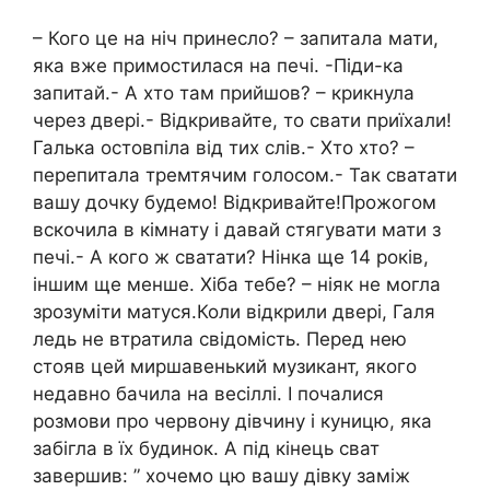
– Кого це на ніч принесло? – запитала мати,
яка вже примостилася на печі. -Піди-ка
запитай.- А хто там прийшов? – крикнула
через двері.- Відкривайте, то свати приїхали!
Галька остовпіла від тих слів.- Хто хто? –
перепитала тремтячим голосом.- Так сватати
вашу дочку будемо! Відкривайте!Прожогом
вскочила в кімнату і давай стягувати мати з
печі.- А кого ж сватати? Нінка ще 14 років,
іншим ще менше. Хіба тебе? – ніяк не могла
зрозуміти матуся.Коли відкрили двері, Галя
ледь не втратила свідомість. Перед нею
стояв цей миршавенький музикант, якого
недавно бачила на весіллі. І почалися
розмови про червону дівчину і куницю, яка
забігла в їх будинок. А під кінець сват
завершив: ” хочемо цю вашу дівку заміж