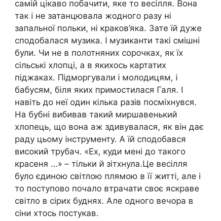
самій цікаво побачити, яке то весілля. Вона
так і не затанцювала жодного разу ні
запальної польки, ні краков’яка. Зате їй дуже
сподобалася музика. І музиканти такі смішні
були. Чи не в полотняних сорочках, як їх
сільські хлопці, а в якихось картатих
піджаках. Підморгували і молодицям, і
бабусям, біля яких примостилася Галя. І
навіть до неї один кілька разів посміхнувся.
На бубні вибивав такий миршавенький
хлопець, що вона аж здивувалася, як він дає
раду цьому інструменту. А їй сподобався
високий трубач. «Ех, куди мені до такого
красеня …» – тільки й зітхнула.Це весілля
було єдиною світлою плямою в її житті, але і
то поступово почало втрачати своє яскраве
світло в сірих буднях. Але одного вечора в
сіни хтось постукав.