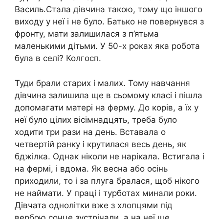
Василь.Стала дівчина такою, тому що іншого
виходу у неї і не було. Батько не повернувся з
фронту, мати залишилася з п’ятьма
маленькими дітьми. У 50-х роках яка робота
була в селі? Колгосп.
Туди брали старих і малих. Тому навчання
дівчина залишила ще в сьомому класі і пішла
допомагати матері на ферму. До корів, а їх у
неї було цілих вісімнадцять, треба було
ходити три рази на день. Вставала о
четвертій ранку і крутилася весь день, як
бджілка. Однак ніколи не нарікала. Встигала і
на фермі, і вдома. Як весна або осінь
приходили, то і за плуга бралася, щоб нікого
не наймати. У праці і турботах минали роки.
Дівчата однолітки вже з хлопцями під
вербою сонце зустрічали, а на неї ще