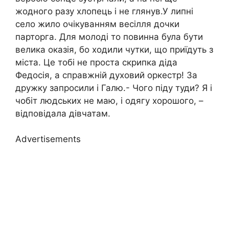
жодного разу хлопець і не глянув.У липні
село жило очікуванням весілля дочки
парторга. Для молоді то повинна була бути
велика оказія, бо ходили чутки, що приїдуть з
міста. Це тобі не проста скрипка діда
Федосія, а справжній духовий оркестр! За
дружку запросили і Галю.- Чого піду туди? Я і
чобіт людських не маю, і одягу хорошого, –
відповідала дівчатам.
Advertisements