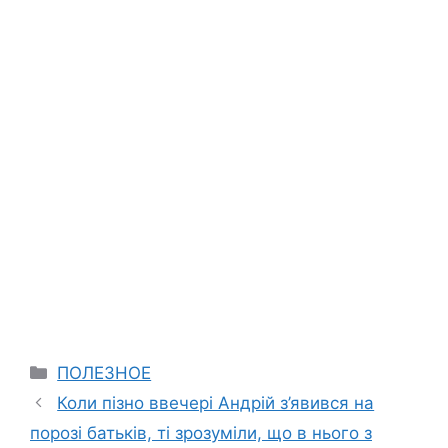
Categories
ПОЛЕЗНОЕ
Коли пізно ввечері Андрій з’явився на
порозі батьків, ті зрозуміли, що в нього з