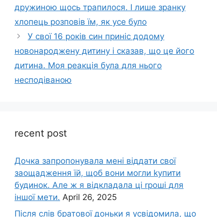
дружиною щось трапилося. І лише зранку
хлопець розповів їм, як усе було
У свої 16 років син приніс додому
новонароджену дитину і сказав, що це його
дитина. Моя реакція була для нього
несподіваною
recent post
Дочка запpопонувала мені віддати свої
заощадження їй, щоб вони могли kупити
будинок. Але ж я відкладала ці rроші для
іншої мети.
April 26, 2025
Після слів братової доньки я усвідомила, що