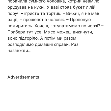
побачила сумного чоловіка, котрий невміло
орудував на кухні. У вазі стояв букет лілій,
поруч – ігристе та тортик. – Вибач, я не мав
рації, – прошепотів чоловік. – Пропоную
помиритись. Хочеш, готуватимемо по черзі? –
Прибери тут усе. М’ясо можеш викинути,
воно підгоріло. А потім ми разом
розподілимо домашні справи. Раз і
назавжди…
Advertisements