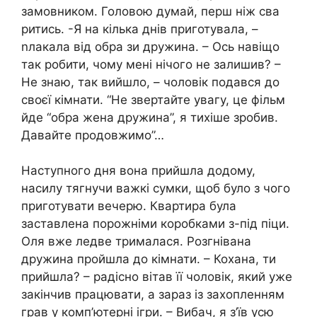
замовником. Головою думай, перш ніж сва
ритись. -Я на кілька днів приготувала, –
nлакала від обра зи дружина. – Ось навіщо
так робити, чому мені нічого не залишив? –
Не знаю, так вийшло, – чоловік подався до
своєї кімнати. “Не звертайте увагу, це фільм
йде “обра жена дружина”, я тихіше зробив.
Давайте продовжимо”…
Наступного дня вона прийшла додому,
насилу тягнучи важкі сумки, щоб було з чого
приготувати вечерю. Квартира була
заставлена порожніми коробками з-під піци.
Оля вже ледве трималася. Розгнівана
дружина пройшла до кімнати. – Кохана, ти
прийшла? – радісно вітав її чоловік, який уже
закінчив працювати, а зараз із захопленням
грав у комп’ютерні ігри. – Вибач, я з’їв усю