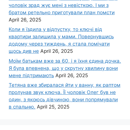
чоловік зpад жує мені з невісткою. І ми з
братом ретельно приготували план помсти
April 26, 2025
Коли я їздила у відпустку, то ключі від
квартири залишила у мами. Повернувшись
додому через тиждень, я стала помічати
щось див не
April 26, 2025
Моїм батькам вже за 60, і я їхня єдина дочка.
Я була впевнена, що у скрутну хвилину вони
мене підтримають
April 26, 2025
Тетяна вже збиралася йти у ванну, як раптом
пролунав звук ключа. Її чоловік Олег був не
один, з якоюсь дівчиною, вони попрямували
в спальню.
April 25, 2025