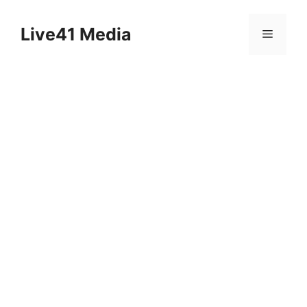
Skip
to
Live41 Media
Menu
content