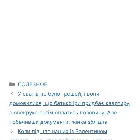
Categories
ПОЛЕЗНОЕ
У сватів не було грошей, і вони
домовилися, що батько Іри придбає квартиру,
а свекруха потім сплатить половину. Але
побачивши документи, жінка зблідла
Коли під час наших із Валентином