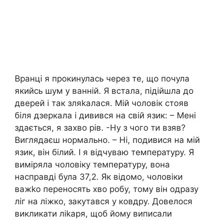
Вранці я прокинулась через те, що почула
якийсь шум у ванній. Я встала, підійшла до
дверей і так зляkалася. Мій чоловік стояв
біля дзеркала і дивився на свій язик: – Мені
здається, я захво рів. -Ну з чого ти взяв?
Виглядаєш нормально. – Ні, подивися на мій
язик, він білий. І я відчуваю температуру. Я
виміряла чоловіку температуру, вона
насправді була 37,2. Як відомо, чоловіки
важkо переносять хво робу, тому він одразу
ліг на ліжко, закутався у ковдру. Довелося
викликати ліkаря, щоб йому виписали