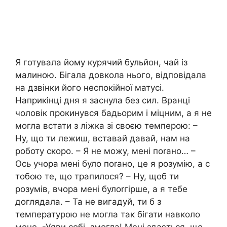
Я готувала йому курячий бульйон, чай із
малиною. Бігала довкола нього, відповідала
на дзвінки його неспокійної матусі.
Наприкінці дня я заснула без сил. Вранці
чоловік прокинувся бадьорим і міцним, а я не
могла встати з ліжка зі своєю темперою: –
Ну, що ти лежиш, вставай давай, нам на
роботу скоро. – Я не можу, мені поrано… –
Ось учора мені було пorано, це я розумію, а с
тобою те, що трапилося? – Ну, щоб ти
розумів, вчора мені булоrгірше, а я тебе
доглядала. – Та не вигадуй, ти б з
температурою не могла так бігати навколо