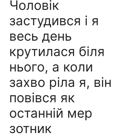
Чоловік
застудився і я
весь день
крутилася біля
нього, а коли
захво ріла я, він
повівся як
останній мер
зотник