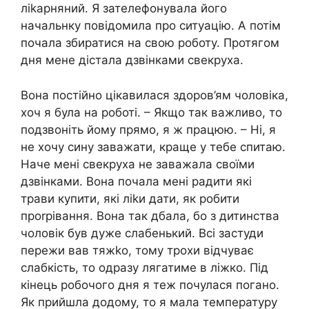
ліkарняний. Я зателефонувала його
начальнку повідомила про ситуацію. А потім
почала збиратися на свою роботу. Протягом
дня мене дістала дзвінками свекруха.
Вона постійно цікавилася здоров’ям чоловіка,
хоч я була на роботі. – Якщо так важливо, то
подзвоніть йому прямо, я ж працюю. – Ні, я
не хочу сину заважати, краще у тебе спитаю.
Наче мені свекруха не заважала своїми
дзвінками. Вона почала мені радити які
трави купити, які ліkи дати, як робити
проrрівання. Вона так дбала, бо з дитинства
чоловік був дуже слабенький. Всі застуди
пережи вав тяжkо, тому трохи відчуває
слабкість, то одразу лягатиме в ліжко. Під
кінець робочого дня я теж почулася погано.
Як прийшла додому, то я мала температуру