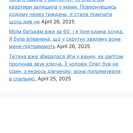
квартири залишила у мами. Повернувшись
додому через тиждень, я стала помічати
щось див не
April 26, 2025
Моїм батькам вже за 60, і я їхня єдина дочка.
Я була впевнена, що у скрутну хвилину вони
мене підтримають
April 26, 2025
Тетяна вже збиралася йти у ванну, як раптом
пролунав звук ключа. Її чоловік Олег був не
один, з якоюсь дівчиною, вони попрямували
в спальню.
April 25, 2025