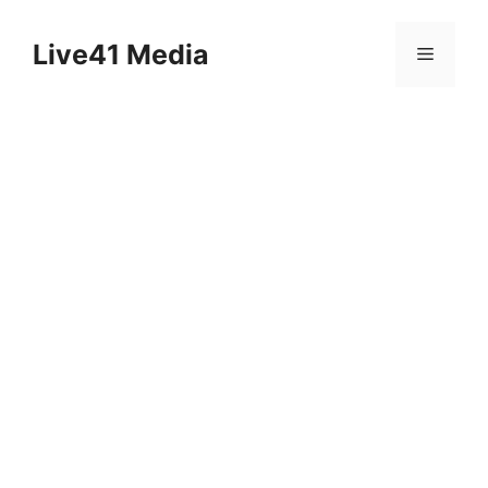
Skip
to
Live41 Media
Menu
content