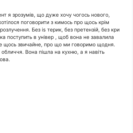
ент я зрозумів, що дуже хочу чогось нового,
ахотілося поговорити з кимось про щось крім
озлучення. Без іs терик, без претензій, без кри
чка поступить в універ , щоб вона не завалила
и це щось звичайне, про що ми говоримо щодня.
 обличчя. Вона пішла на кухню, а я навіть
ова.