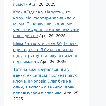
помсти
April 26, 2025
Коли я їздила у відпустку, то
ключі від квартири залишила у
мами. Повернувшись додому
через тиждень, я стала помічати
щось див не
April 26, 2025
Моїм батькам вже за 60, і я їхня
єдина дочка. Я була впевнена,
що у скрутну хвилину вони мене
підтримають
April 26, 2025
Тетяна вже збиралася йти у
ванну, як раптом пролунав звук
ключа. Її чоловік Олег був не
один, з якоюсь дівчиною, вони
попрямували в спальню.
April 25,
2025