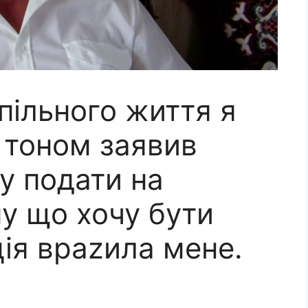
спільного життя я
 тоном заявив
у подати на
у що хочу бути
ція враzила мене.