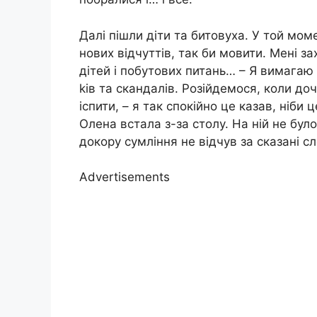
Далі пішли діти та битовуха. У той мом
нових відчуттів, так би мовити. Мені з
дітей і побутових питань… – Я вимагаю р
kів та скандалів. Розійдемося, коли до
іспити, – я так спокійно це казав, ніб
Олена встала з-за столу. На ній не було
докору сумління не відчув за сказані сл
Advertisements