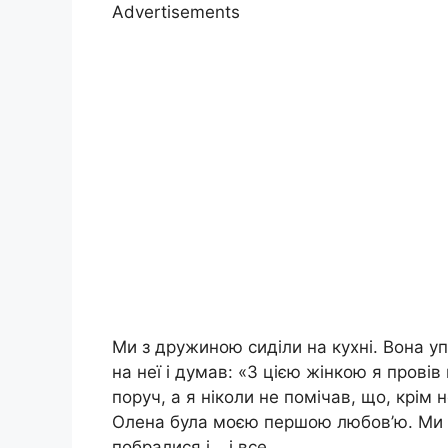
Advertisements
Ми з дружиною сиділи на кухні. Вона уп
на неї і думав: «З цією жінкою я прові
поруч, а я ніколи не помічав, що, крім не
Олена була моєю першою любов’ю. Ми з 
побралися і… і все.