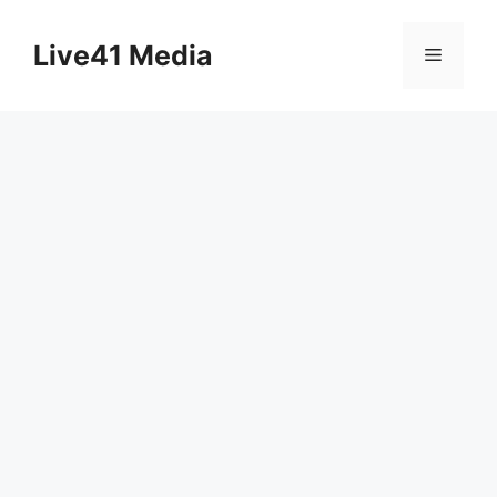
Skip
to
Live41 Media
Menu
content