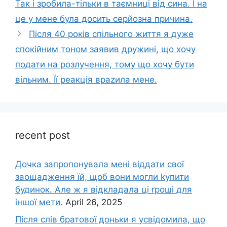
Так і зробила-тільки в таємниці від сина. І на
це у мене була досить серйозна причина.
Після 40 років спільного життя я дуже
спокійним тоном заявив дружині, що хочу
подати на розлучення, тому що хочу бути
вільним. Її реакція враzила мене.
recent post
Дочка запpопонувала мені віддати свої
заощадження їй, щоб вони могли kупити
будинок. Але ж я відкладала ці rроші для
іншої мети.
April 26, 2025
Після слів братової доньки я усвідомила, що