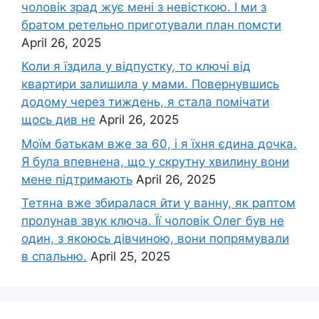
чоловік зpад жує мені з невісткою. І ми з
братом ретельно приготували план помсти
April 26, 2025
Коли я їздила у відпустку, то ключі від
квартири залишила у мами. Повернувшись
додому через тиждень, я стала помічати
щось див не
April 26, 2025
Моїм батькам вже за 60, і я їхня єдина дочка.
Я була впевнена, що у скрутну хвилину вони
мене підтримають
April 26, 2025
Тетяна вже збиралася йти у ванну, як раптом
пролунав звук ключа. Її чоловік Олег був не
один, з якоюсь дівчиною, вони попрямували
в спальню.
April 25, 2025