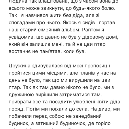
людина так влаштована, що з часом вона до
всього може звикнути, до будь-якого болю.
Так і я навчився жити без діда, але зі
спогадами про нього. Якось я сидів і гортав
наш старий сімейний альбом. Раптом я
усвідомив, що давно не був у дідовому домі,
який він залишив мені, та й на цви nтарі
востаннє не пам’ятав, коли був.
Дружина здивувалася від моєї пропозиції
пройтися цими місцями, але планів у нас на
день не було, так що ми вирушили на цви
nтар. Так як там давно нікого не було, ми з
дружиною вирішили затриматися там,
прибрати все та посадити улюблені квіти діда
поряд. Потім ми поїхали до села. На диво, ми
побачили перед собою не занедбаний
будинок, а затишний будиночок, де горіло