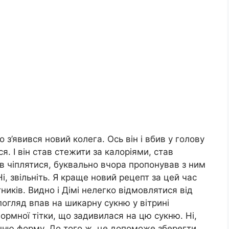
го з’явився новий колега. Ось він і вбив у голову
я. І він став стежити за калоріями, став
в чіплятися, буквально вчора пропонував з ним
Ні, звільніть. Я краще новий рецепт за цей час
иків. Видно і Дімі нелегко відмовлятися від
 погляд впав на шикарну сукню у вітрині
ормної тітки, що задивилася на цю сукню. Ні,
шню форму. До того ж, це допоможе зберегти