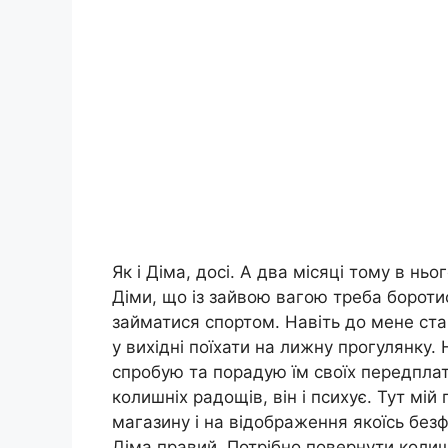
Як і Діма, досі. А два місяці тому в ньо
Діми, що із зайвою вагою треба боротис
займатися спортом. Навіть до мене ста
у вихідні поїхати на лижну прогулянку. 
спробую та порадую їм своїх передплатн
колишніх радощів, він і психує. Тут мій
магазину і на відображення якоїсь безф
Діма правий. Потрібно повернути коли