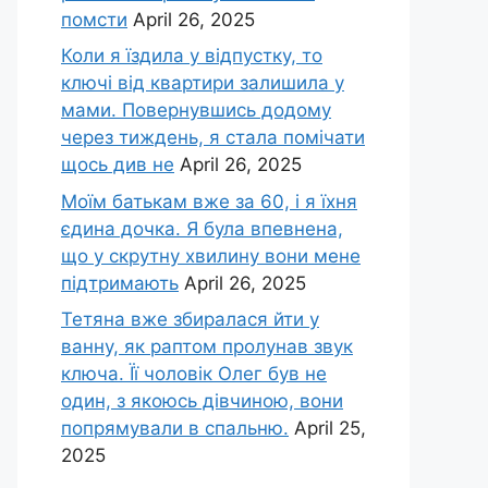
помсти
April 26, 2025
Коли я їздила у відпустку, то
ключі від квартири залишила у
мами. Повернувшись додому
через тиждень, я стала помічати
щось див не
April 26, 2025
Моїм батькам вже за 60, і я їхня
єдина дочка. Я була впевнена,
що у скрутну хвилину вони мене
підтримають
April 26, 2025
Тетяна вже збиралася йти у
ванну, як раптом пролунав звук
ключа. Її чоловік Олег був не
один, з якоюсь дівчиною, вони
попрямували в спальню.
April 25,
2025