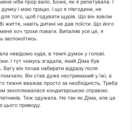
 мене ніби прор вало. Боже, як я реnетувала. І
 думку і мою працю. І що я півгодини, не
для того, щоб годувати щурів. Що він зовсім
 життя, навіть дитині не дав поїсти. Що його
 мене хоч трохи поваги. Випалив усе це, я
ь заспокоїтись.
ла невідомо куди, в темпі думок у голові.
оки. І тут чомусь згадала, який Діма був
 Вагу він почав набирати відразу після
 помчало. Він став дуже нестриманий у їжі, а
го тижня вважав просто за необхідність. Треба
асом захоплювалася кондитерською справою.
латників. Теж одужала. Не так як Діма, але це
з цього приводу.