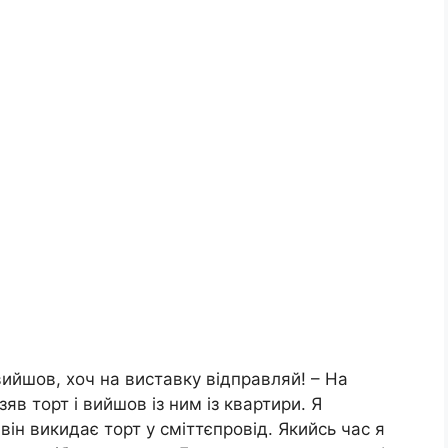
вийшов, хоч на виставку відправляй! – На
зяв торт і вийшов із ним із квартири. Я
він викидає торт у сміттєпровід. Якийсь час я