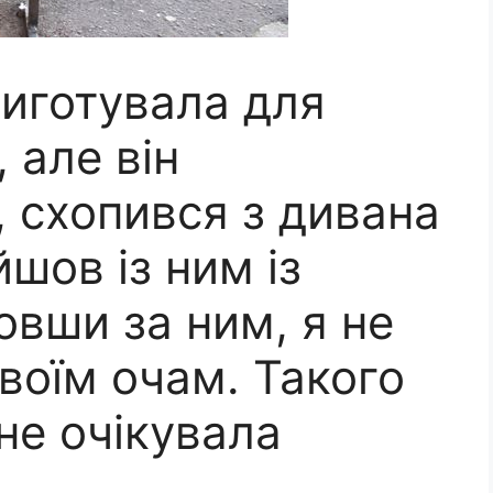
иготувала для
 але він
 схопився з дивана
йшов із ним із
вши за ним, я не
своїм очам. Такого
 не очікувала