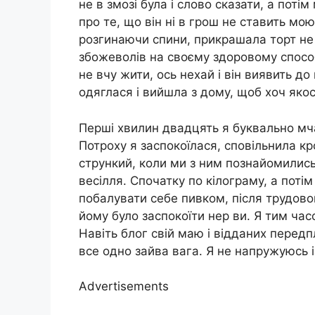
не в змозі була і слово сказати, а потім
про те, що він ні в грош не ставить мою
розгинаючи спини, прикрашала торт не 
збожеволів на своєму здоровому способі
не вчу жити, ось нехай і він виявить до
одяглася і вийшла з дому, щоб хоч якос
Перші хвилин двадцять я буквально мча
Потроху я заспокоїлася, сповільнила кр
стрункий, коли ми з ним познайомились.
весілля. Спочатку по кілограму, а потім
побалувати себе пивком, після трудово
йому було заспокоїти нер ви. Я тим ч
Навіть блог свій маю і відданих передп
все одно зайва вага. Я не напружуюсь і
Advertisements