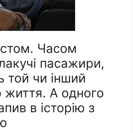
стом. Часом
лакучі пасажири,
ь той чи інший
о життя. А одного
апив в історію з
ою