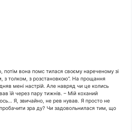
, потім вона помс тилася своєму нареченому зі
м, з толком, з розстановкою”. На прощання
ідняв мені настрій. Але навряд чи це колись
ав їй через пару тижнів. – Мій коханий
ось… Я, звичайно, не рев нував. Я просто не
 пробачити зра ду? Чи задовольнилася тим, що