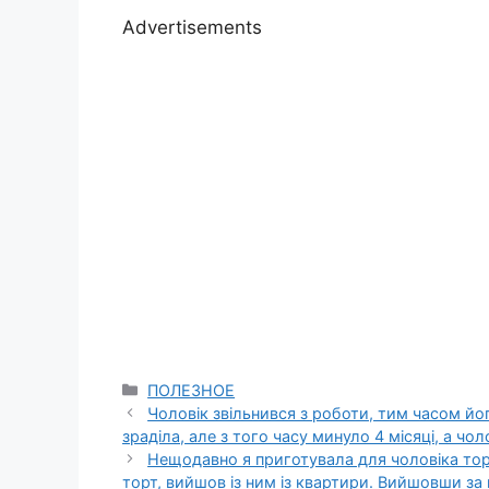
Advertisements
Categories
ПОЛЕЗНОЕ
Чоловік звільнився з роботи, тим часом йог
зраділа, але з того часу минуло 4 місяці, а чо
Нещодавно я приготувала для чоловіка торт
торт, вийшов із ним із квартири. Вийшовши за н