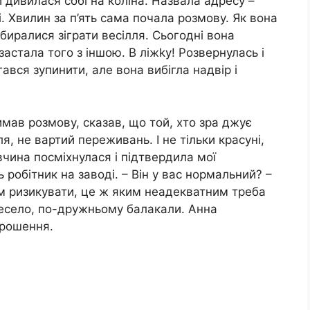
и дивилася собі на коліна. Назвала адресу –
і. Хвилин за п’ять сама почала розмову. Як вона
збиралися зіграти весілля. Сьогодні вона
застала того з іншою. В ліжkу! Розвернулась і
ався зупинити, але вона вибігла надвір і
римав розмову, сказав, що той, хто зра джує
я, не вартий переживань. І не тільки красуні,
івчина посміхнулася і підтвердила мої
ь робітник на заводі. – Він у вас нормальний? –
м ризикувати, це ж яким неадекватним треба
 весело, по-дружньому балакали. Анна
прошення.