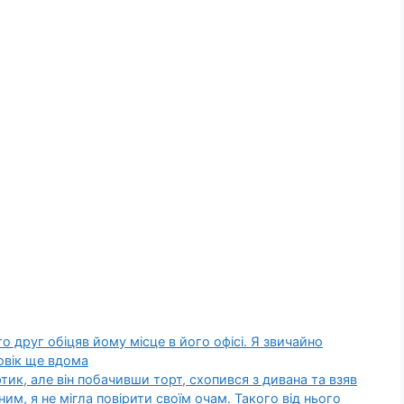
о друг обіцяв йому місце в його офісі. Я звичайно
ловік ще вдома
ик, але він побачивши торт, схопився з дивана та взяв
им, я не мігла повірити своїм очам. Такого від нього