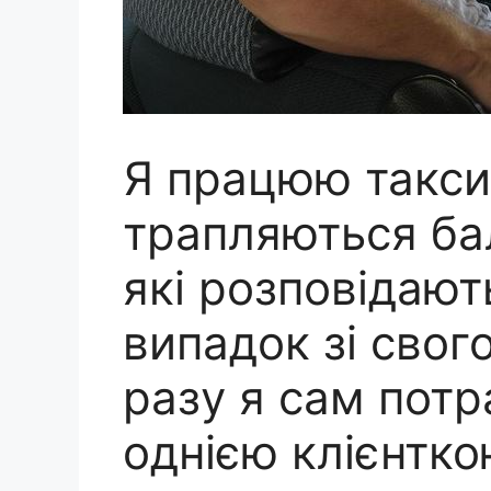
Я працюю такси
трапляються ба
які розповідают
випадок зі свог
разу я сам потр
однією клієнтк