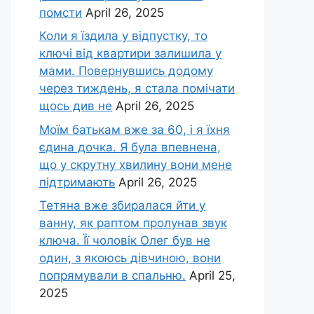
помсти
April 26, 2025
Коли я їздила у відпустку, то
ключі від квартири залишила у
мами. Повернувшись додому
через тиждень, я стала помічати
щось див не
April 26, 2025
Моїм батькам вже за 60, і я їхня
єдина дочка. Я була впевнена,
що у скрутну хвилину вони мене
підтримають
April 26, 2025
Тетяна вже збиралася йти у
ванну, як раптом пролунав звук
ключа. Її чоловік Олег був не
один, з якоюсь дівчиною, вони
попрямували в спальню.
April 25,
2025