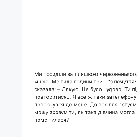
Ми посиділи за пляшкою червоненького
мною. Мс тила години три – “з почуття
сказала: – Дякую. Це було чудово. Ти п
повторитися… Я все ж таки зателефонув
повернувся до мене. До весілля готуєм
можу зрозуміти, як така дівчина могла
помс тилася?