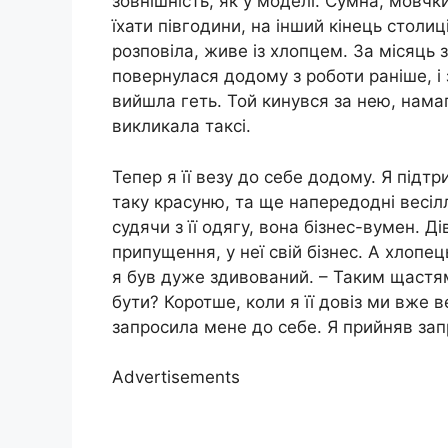
зовнішність, як у моделі. Сумна, мовчк
їхати півгодини, на інший кінець столиц
розповіла, живе із хлопцем. За місяць 
повернулася додому з роботи раніше, і 
вийшла геть. Той кинувся за нею, намаг
викликала таксі.
Тепер я її везу до себе додому. Я підт
таку красуню, та ще напередодні весілл
судячи з її одягу, вона бізнес-вумен. Д
припущення, у неї свій бізнес. А хлопец
я був дуже здивований. – Таким щастя
бути? Коротше, коли я її довіз ми вже
запросила мене до себе. Я прийняв за
Advertisements