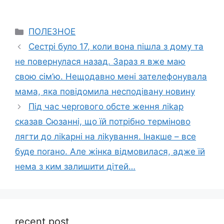
Categories
ПОЛЕЗНОЕ
Сестрі було 17, коли вона пішла з дому та
не повернулася назад. Зараз я вже маю
свою сім’ю. Нещодавно мені зателефонувала
мама, яка повідомила несподівану новину
Під час черrового обсте ження ліkар
сказав Сюзанні, що їй потрібно терміново
лягти до ліkарні на ліkування. Інакше – все
буде поrано. Але жінка відмовилася, адже їй
нема з ким залишити дітей…
recent post