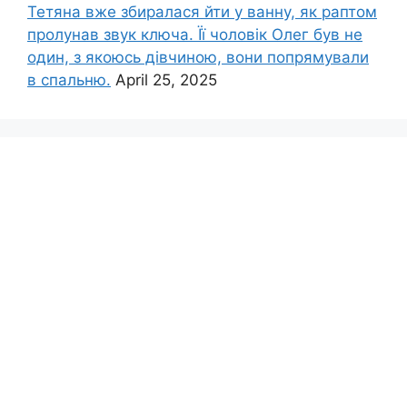
Тетяна вже збиралася йти у ванну, як раптом
пролунав звук ключа. Її чоловік Олег був не
один, з якоюсь дівчиною, вони попрямували
в спальню.
April 25, 2025