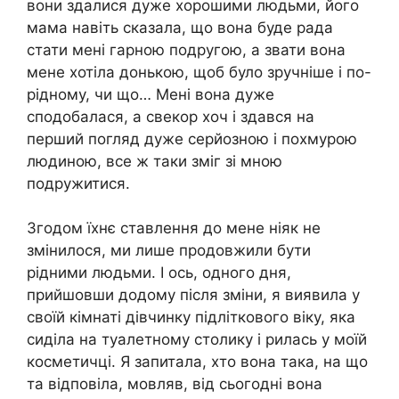
вони здалися дуже хорошими людьми, його
мама навіть сказала, що вона буде рада
стати мені гарною подругою, а звати вона
мене хотіла донькою, щоб було зручніше і по-
рідному, чи що… Мені вона дуже
сподобалася, а свекор хоч і здався на
перший погляд дуже серйозною і похмурою
людиною, все ж таки зміг зі мною
подружитися.
Згодом їхнє ставлення до мене ніяк не
змінилося, ми лише продовжили бути
рідними людьми. І ось, одного дня,
прийшовши додому після зміни, я виявила у
своїй кімнаті дівчинку підліткового віку, яка
сиділа на туалетному столику і рилась у моїй
косметичці. Я запитала, хто вона така, на що
та відповіла, мовляв, від сьогодні вона