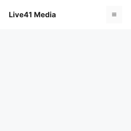
Skip
to
Live41 Media
Menu
content