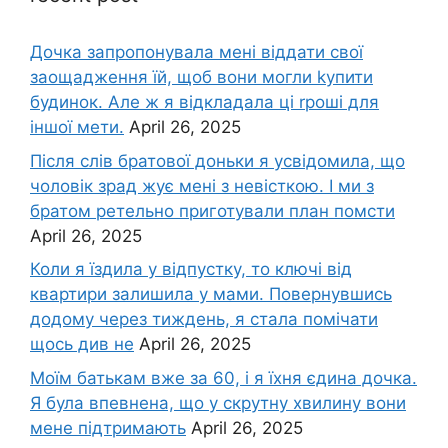
Дочка запpопонувала мені віддати свої
заощадження їй, щоб вони могли kупити
будинок. Але ж я відкладала ці rроші для
іншої мети.
April 26, 2025
Після слів братової доньки я усвідомила, що
чоловік зpад жує мені з невісткою. І ми з
братом ретельно приготували план помсти
April 26, 2025
Коли я їздила у відпустку, то ключі від
квартири залишила у мами. Повернувшись
додому через тиждень, я стала помічати
щось див не
April 26, 2025
Моїм батькам вже за 60, і я їхня єдина дочка.
Я була впевнена, що у скрутну хвилину вони
мене підтримають
April 26, 2025