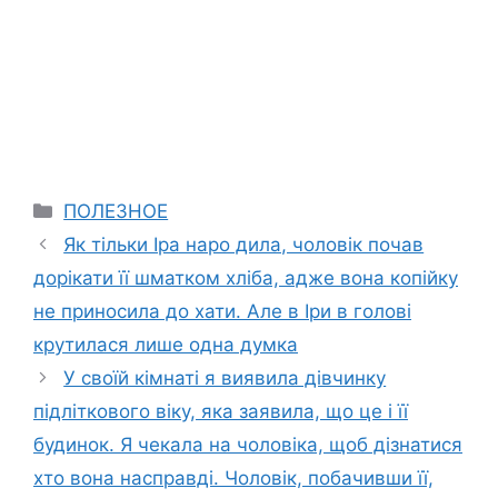
Categories
ПОЛЕЗНОЕ
Як тільки Іра наро дила, чоловік почав
дорікати її шматком хліба, адже вона копійку
не приносила до хати. Але в Іри в голові
крутилася лише одна думка
У своїй кімнаті я виявила дівчинку
підліткового віку, яка заявила, що це і її
будинок. Я чекала на чоловіка, щоб дізнатися
хто вона насправді. Чоловік, побачивши її,