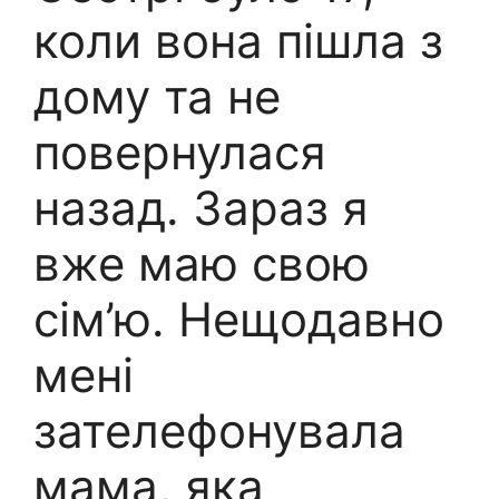
коли вона пішла з
дому та не
повернулася
назад. Зараз я
вже маю свою
сім’ю. Нещодавно
мені
зателефонувала
мама, яка