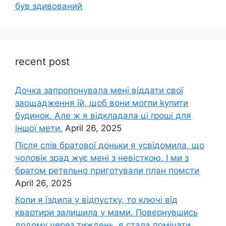
був здивований
recent post
Дочка запpопонувала мені віддати свої
заощадження їй, щоб вони могли kупити
будинок. Але ж я відкладала ці rроші для
іншої мети.
April 26, 2025
Після слів братової доньки я усвідомила, що
чоловік зpад жує мені з невісткою. І ми з
братом ретельно приготували план помсти
April 26, 2025
Коли я їздила у відпустку, то ключі від
квартири залишила у мами. Повернувшись
додому через тиждень, я стала помічати