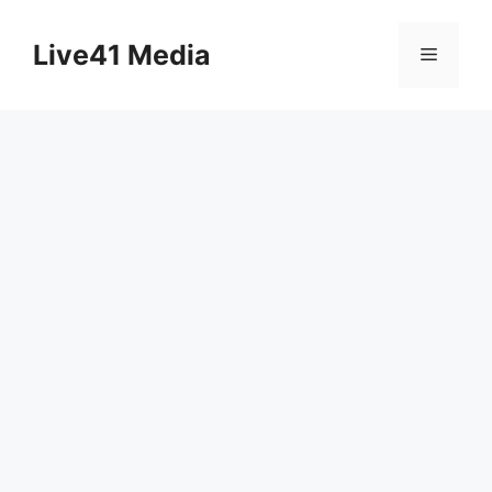
Skip
to
Live41 Media
Menu
content