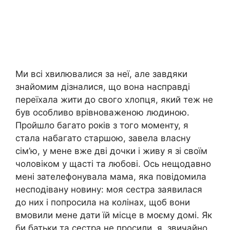
Ми всі хвилювалися за неї, але завдяки
знайомим дізналися, що вона насправді
переїхала жити до свого хлопця, який теж не
був особливо врівноваженою людиною.
Пройшло багато років з того моменту, я
стала набагато старшою, завела власну
сім’ю, у мене вже дві дочки і живу я зі своїм
чоловіком у щасті та любові. Ось нещодавно
мені зателефонувала мама, яка повідомила
несподівану новину: моя сестра заявилася
до них і попросила на колінах, щоб вони
вмовили мене дати їй місце в моєму домі. Як
би батьки та сестра не просили, я, звичайно