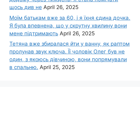
щось див не
April 26, 2025
Моїм батькам вже за 60, і я їхня єдина дочка.
Я була впевнена, що у скрутну хвилину вони
мене підтримають
April 26, 2025
Тетяна вже збиралася йти у ванну, як раптом
пролунав звук ключа. Її чоловік Олег був не
один, з якоюсь дівчиною, вони попрямували
в спальню.
April 25, 2025