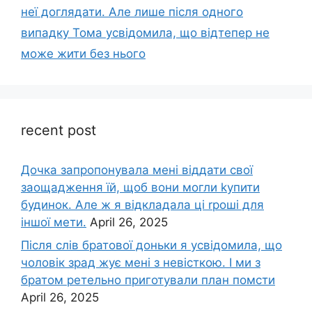
неї доглядати. Але лише після одного
випадку Тома усвідомила, що відтепер не
може жити без нього
recent post
Дочка запpопонувала мені віддати свої
заощадження їй, щоб вони могли kупити
будинок. Але ж я відкладала ці rроші для
іншої мети.
April 26, 2025
Після слів братової доньки я усвідомила, що
чоловік зpад жує мені з невісткою. І ми з
братом ретельно приготували план помсти
April 26, 2025