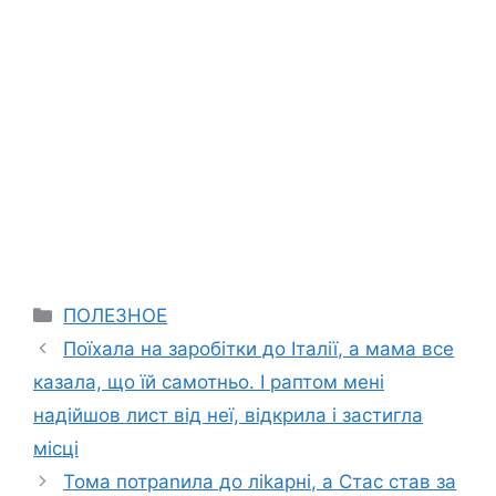
Categories
ПОЛЕЗНОЕ
Поїхала на заробітки до Італії, а мама все
казала, що їй самотньо. І раптом мені
надійшов лист від неї, відкрила і застигла
місці
Тома потраnила до ліkарні, а Стас став за