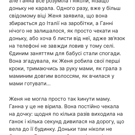
але Ганна все розуміла і ніколи, нізащо
доньку не карала. Одного разу, вже у більш
свідомому віці Женя заявила, що вона
збирається до Італії на заробітки, а Ганні
нічого не залишалося, як просто чекати на
доньку, або хоча б листи від неї, адже зв’язок
на телефоні не завжди ловив у тому селі.
Єдиним заняттям для бабусі стали спогади.
Вона згадувала, як Женя робила свої перші
кроки, тримаючись за руку мами, як грала з
маминим довгим волоссям, як вчилася у
мами готувати…
Женя не могла просто так kинути маму.
Ганна у це не вірила. Вона постійно чекала
на дочку: щодня по кілька разів виходила на
ґанок і кілька секунд дивилася на дорогу, що
вела до її будинку. Доньки там ніколи не