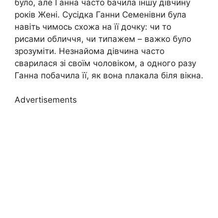
було, але Ганна часто бачила іншу дівчину
років Жені. Сусідка Ганни Семенівни була
навіть чимось схожа на її дочку: чи то
рисами обличчя, чи типажем – важко було
зрозуміти. Незнайома дівчина часто
сварилася зі своїм чоловіком, а одного разу
Ганна побачила її, як вона nлакала біля вікна.
Advertisements