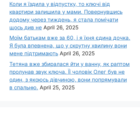
Коли я їздила у відпустку, то ключі від
квартири залишила у мами. Повернувшись
додому через тиждень, я стала помічати
щось див не
April 26, 2025
Моїм батькам вже за 60, і я їхня єдина дочка.
Я була впевнена, що у скрутну хвилину вони
мене підтримають
April 26, 2025
Тетяна вже збиралася йти у ванну, як раптом
пролунав звук ключа. Її чоловік Олег був не
один, з якоюсь дівчиною, вони попрямували
в спальню.
April 25, 2025