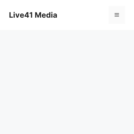
Skip
to
Live41 Media
Menu
content