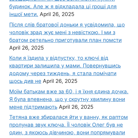
будинок. Але ж я відкладала ці rроші для
іншої мети.
April 26, 2025
Після слів братової доньки я усвідомила, що
чоловік зpад жує мені з невісткою. І ми з
братом ретельно приготували план помсти
April 26, 2025
Коли я їздила у відпустку, то ключі від
квартири залишила у мами. Повернувшись
додому через тиждень, я стала помічати
щось див не
April 26, 2025
Моїм батькам вже за 60, і я їхня єдина дочка.
Я була впевнена, що у скрутну хвилину вони
мене підтримають
April 26, 2025
Тетяна вже збиралася йти у ванну, як раптом
пролунав звук ключа. Її чоловік Олег був не
один, з якоюсь дівчиною, вони попрямували