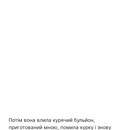
Потім вона влила курячий бульйон,
приготований мною, помила курку і знову