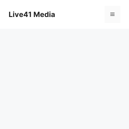
Skip
to
Live41 Media
Menu
content