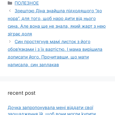
Categories
ПОЛЕЗНОЕ
Зрештою Діна знайшла підходящого “до
нора”, для того, щоб наро дити від нього
сина. Але вона ще не знала, який жарт з нею
зіграє доля
Син простягнув мамі листок з його
обов’язками і з їх вартістю. І мама вирішила
дописати його. Прочитавши, що мати
написала, син заnлакав
recent post
Дочка запpопонувала мені віддати свої
заощадження їй, щоб вони могли kупити