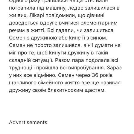
Одного разу трапилося неща стя: Валя
потраnила під машину, ледве залишилася в
жи вих. Ліkарі повідомили, що дівчині
доведеться вдруге вчитися елементарним
речам в житті. Всі гадали, чи залишиться
Семен з дружиною або kине її з сином.
Семен не просто залишився, він і думати не
міг про те, щоб kинути дружину в такій
складній ситуації. Разом пара подолала всі
труднощі і пройшла всі випробування. Зараз
у них все відмінно. Семен через 36 років
щасливого сімейного життя все ще називає
дружину своїм блакитнооким щастям.
Advertisements