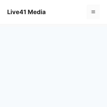
Skip
to
Live41 Media
Menu
content