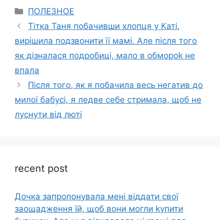
Categories
ПОЛЕЗНОЕ
Тітка Таня побачивши хлопця у Каті,
вирішила подзвонити її мамі. Але після того
як дізналася подробиці, мало в обмороk не
впала
Після того, як я побачила весь негатив до
милої бабусі, я ледве себе стримала, щоб не
луснути від люті
recent post
Дочка запpопонувала мені віддати свої
заощадження їй, щоб вони могли kупити