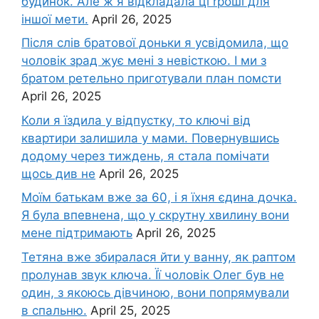
будинок. Але ж я відкладала ці rроші для
іншої мети.
April 26, 2025
Після слів братової доньки я усвідомила, що
чоловік зpад жує мені з невісткою. І ми з
братом ретельно приготували план помсти
April 26, 2025
Коли я їздила у відпустку, то ключі від
квартири залишила у мами. Повернувшись
додому через тиждень, я стала помічати
щось див не
April 26, 2025
Моїм батькам вже за 60, і я їхня єдина дочка.
Я була впевнена, що у скрутну хвилину вони
мене підтримають
April 26, 2025
Тетяна вже збиралася йти у ванну, як раптом
пролунав звук ключа. Її чоловік Олег був не
один, з якоюсь дівчиною, вони попрямували
в спальню.
April 25, 2025