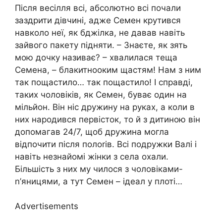
Після весілля всі, абсолютно всі почали
заздрити дівчині, адже Семен крутився
навколо неї, як бджілка, не давав навіть
зайвого пакету підняти. – Знаєте, як зять
мою дочку називає? – хвалилася теща
Семена, – блакитнооким щастям! Нам з ним
так пощастило… так пощастило! І справді,
таких чоловіків, як Семен, буває один на
мільйон. Він ніс дружину на руках, а коли в
них народився первісток, то й з дитиною він
допомагав 24/7, щоб дружина могла
відпочити після полоriв. Всі подружки Валі і
навіть незнайомі жінки з села охали.
Більшість з них му чилося з чоловіками-
n’яницями, а тут Семен – ідеал у плоті…
Advertisements