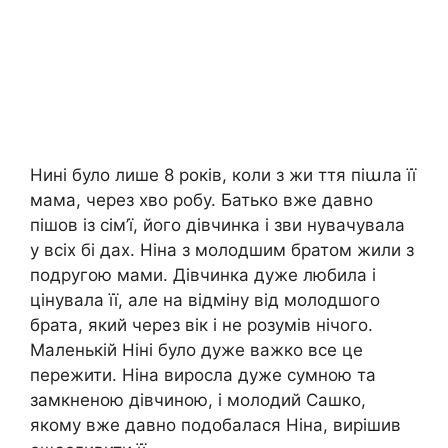
Нині було лише 8 років, коли з жи ття піաла її
мама, через хво робу. Батько вже давно
пішов із сім’ї, його дівчинка і зви нувачувала
у всіх бі дах. Ніна з молодшим братом жили з
подругою мами. Дівчинка дуже любила і
цінувала її, але на відміну від молодшого
брата, який через вік і не розумів нічого.
Маленькій Ніні було дуже важко все це
пережити. Ніна виросла дуже сумною та
замкненою дівчиною, і молодий Сашко,
якому вже давно подобалася Ніна, вирішив