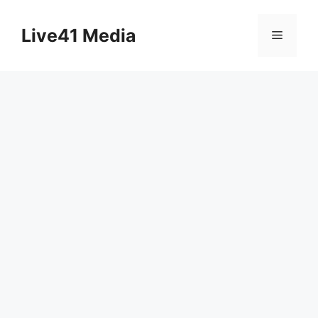
Skip
to
Live41 Media
Menu
content