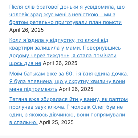
Після слів братової доньки я усвідомила, що
чоловік зpад жує мені з невісткою. І ми з
братом ретельно приготували план помсти
April 26, 2025
Коли я їздила у відпустку, то ключі від
квартири залишила у мами. Повернувшись
додому через тиждень, я стала помічати
щось див не
April 26, 2025
Моїм батькам вже за 60, і я їхня єдина дочка.
Я була впевнена, що у скрутну хвилину вони
мене підтримають
April 26, 2025
Тетяна вже збиралася йти у ванну, як раптом
пролунав звук ключа. Її чоловік Олег був не
один, з якоюсь дівчиною, вони попрямували
в спальню.
April 25, 2025