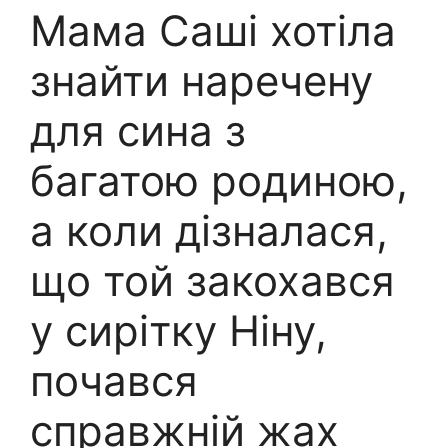
Мама Саші хотіла
знайти наречену
для сина з
багатою родиною,
а коли дізналася,
що той закохався
у сирітку Ніну,
почався
справжній жаx