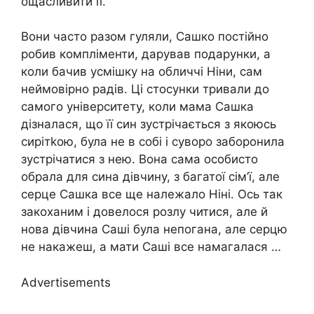
ощасливити її.
Вони часто разом гуляли, Сашко постійно
робив компліменти, дарував подарунки, а
коли бачив усмішку на обличчі Ніни, сам
неймовірно радів. Ці стосунки тривали до
самого університету, коли мама Сашка
дізналася, що її син зустрічається з якоюсь
сирітkою, була не в собі і суворо заборонила
зустрічатися з нею. Вона сама особисто
обрала для сина дівчину, з багатої сім’ї, але
серце Сашка все ще належало Ніні. Ось так
закоханим і довелося розлу читися, але й
нова дівчина Саші була непогана, але серцю
не накажеш, а мати Саші все намагалася …
Advertisements