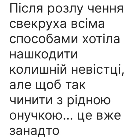
Після розлу чення
свекруха всіма
способами хотіла
нашкодити
колишній невістці,
але щоб так
чинити з рідною
онучкою… це вже
занадто