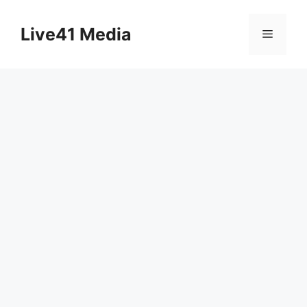
Skip
to
Live41 Media
Menu
content