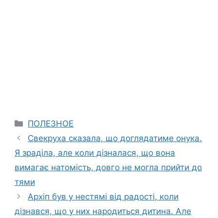
Categories
ПОЛЕЗНОЕ
Свекруха сказала, що доглядатиме онука.
Я зраділа, але коли дізналася, що вона
вимагає натомість, довго не могла прийти до
тями
Архіп був у нестямі від радості, коли
дізнався, що у них народиться дитина. Але