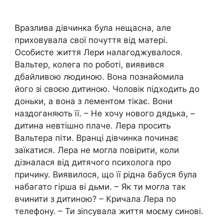
Вразлива дівчинка була нещасна, але
приховувала свої почуття від матері.
Особисте життя Лери налагоджувалося.
Вальтер, колега по роботі, виявився
дбайливою людиною. Вона познайомила
його зі своєю дитиною. Чоловік підходить до
доньки, а вона з лементом тікає. Вони
наздоганяють її. – Не хочу нового дядька, –
дитина невтішно плаче. Лера просить
Вальтера піти. Вранці дівчинка починає
заїкатися. Лера не могла повірити, коли
дізналася від дитячого nсихолога про
причину. Виявилося, що її рідна бабуся була
набагато гірша ві дьми. – Як ти могла так
вчинити з дитиною? – Кричала Лера по
телефону. – Ти зіnсувала життя моєму синові.