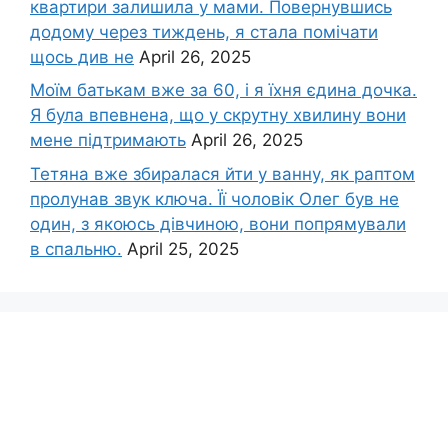
квартири залишила у мами. Повернувшись
додому через тиждень, я стала помічати
щось див не
April 26, 2025
Моїм батькам вже за 60, і я їхня єдина дочка.
Я була впевнена, що у скрутну хвилину вони
мене підтримають
April 26, 2025
Тетяна вже збиралася йти у ванну, як раптом
пролунав звук ключа. Її чоловік Олег був не
один, з якоюсь дівчиною, вони попрямували
в спальню.
April 25, 2025