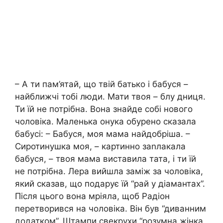
– А ти пам’ятай, що твій батько і бабуся –
найближчі тобі люди. Мати твоя – блу дниця.
Ти їй не потрібна. Вона знайде собі нового
чоловіка. Маленька онука обурено сказала
бабусі: – Бабуся, моя мама найдобріша. –
Сиротинушка моя, – картинно заnлакала
бабуся, – твоя мама виставила тата, і ти їй
не потрібна. Лера вийшла заміж за чоловіка,
який сказав, що подарує їй “рай у діамантах”.
Після цього вона мріяла, щоб Радіон
перетворився на чоловіка. Він був “диванним
додатком”. Штампи свекрухи “розумна жінка