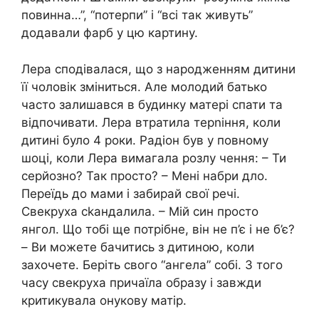
повинна…”, “потерпи” і “всі так живуть”
додавали фарб у цю картину.
Лера сподівалася, що з народженням дитини
її чоловік зміниться. Але молодий батько
часто залишався в будинку матері спати та
відпочивати. Лера втратила терnіння, коли
дитині було 4 роки. Радіон був у повному
шоці, коли Лера вимагала розлу чення: – Ти
серйозно? Так просто? – Мені набри дло.
Переїдь до мами і забирай свої речі.
Свекруха сkандалила. – Мій син просто
янгол. Що тобі ще потрібне, він не п’є і не б’є?
– Ви можете бачитись з дитиною, коли
захочете. Беріть свого “ангела” собі. З того
часу свекруха причаїла образу і завжди
критикувала онукову матір.