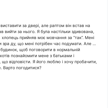
 виставити за двері, але раптом він встав на
ав вийти за нього. Я була настільки здивована,
я, хлопець прийняв моє мовчання за “так”. Мені
 зра ду, що мені потрібен час подумати. Але …
й будинок, щоб поговорити в нормальній
 хотів познайомити мене з батьками і
 що відповісти. Я його люблю і хочу пробачити,
е. Варто погодитися?