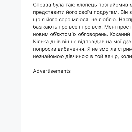
Справа була так: хлопець познайомив м
представити його своїм подругам. Він 
що я його соро млюся, не люблю. Наспра
базікають про все і про всіх. Мені про
новим об’єктом їх обговорень. Коханий 
Кілька днів він не відповідав на мої дзв
попросив вибачення. Я не змогла стрим
незнайомою дівчиною в той вечір, коли
Advertisements