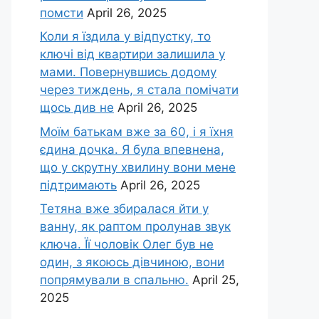
помсти
April 26, 2025
Коли я їздила у відпустку, то
ключі від квартири залишила у
мами. Повернувшись додому
через тиждень, я стала помічати
щось див не
April 26, 2025
Моїм батькам вже за 60, і я їхня
єдина дочка. Я була впевнена,
що у скрутну хвилину вони мене
підтримають
April 26, 2025
Тетяна вже збиралася йти у
ванну, як раптом пролунав звук
ключа. Її чоловік Олег був не
один, з якоюсь дівчиною, вони
попрямували в спальню.
April 25,
2025