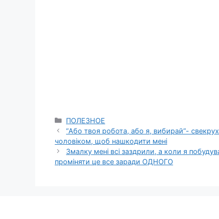
Categories
ПОЛЕЗНОЕ
“Або твоя робота, або я, вибирай”- свекр
чоловіком, щоб нашкодити мені
Змалку мені всі заздрили, а коли я побудув
проміняти це все заради ОДНОГО