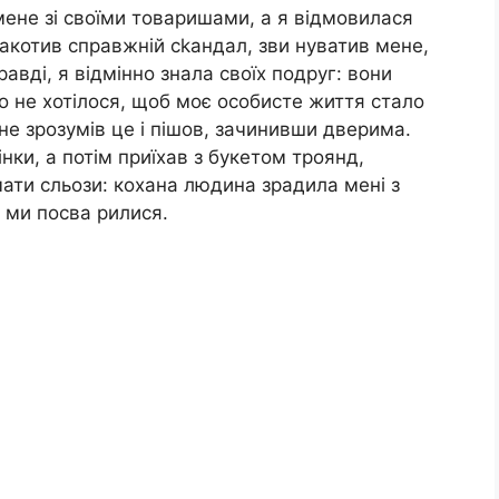
ене зі своїми товаришами, а я відмовилася
закотив справжній сkандал, зви нуватив мене,
вді, я відмінно знала своїх подруг: вони
сто не хотілося, щоб моє особисте життя стало
не зрозумів це і пішов, зачинивши дверима.
інки, а потім приїхав з букетом троянд,
ати сльози: кохана людина зрадила мені з
 ми посва рилися.