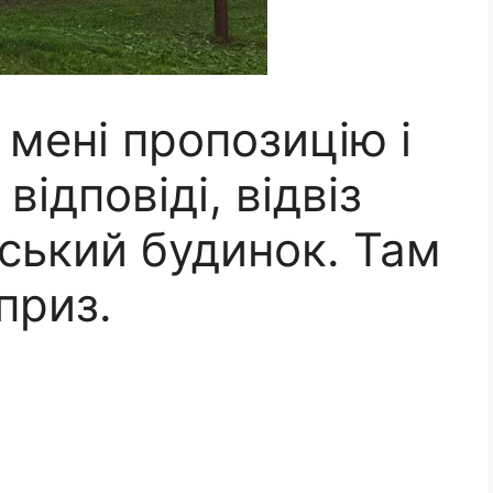
мені пропозицію і
ідповіді, відвіз
іський будинок. Там
приз.