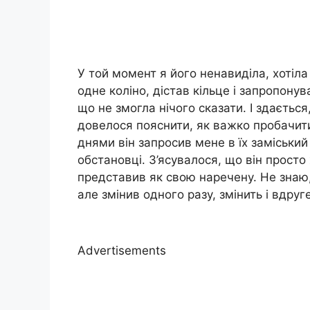
У той момент я його ненавиділа, хотіла
одне коліно, дістав кільце і запропонув
що не змогла нічого сказати. І здаєтьс
довелося пояснити, як важко пробачити
днями він запросив мене в їх заміськи
обстановці. З’ясувалося, що він просто
представив як свою наречену. Не знаю,
але змінив одного разу, змінить і вдруг
Advertisements