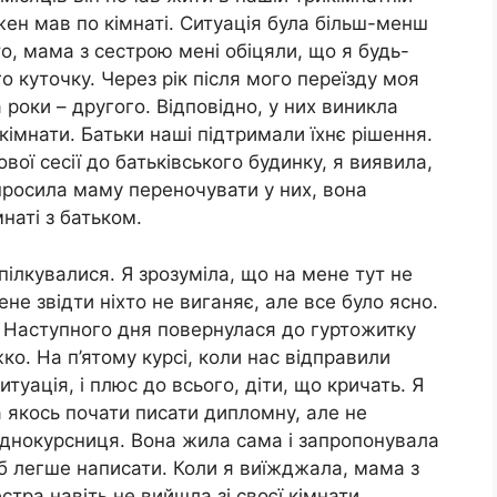
жен мав по кімнаті. Ситуація була більш-менш
то, мама з сестрою мені обіцяли, що я будь-
 куточку. Через рік після мого переїзду моя
 роки – другого. Відповідно, у них виникла
кімнати. Батьки наші підтримали їхнє рішення.
ової сесії до батьківського будинку, я виявила,
просила маму переночувати у них, вона
наті з батьком.
пілкувалися. Я зрозуміла, що на мене тут не
не звідти ніхто не виганяє, але все було ясно.
. Наступного дня повернулася до гуртожитку
ко. На п’ятому курсі, коли нас відправили
туація, і плюс до всього, діти, що кричать. Я
а якось почати писати дипломну, але не
однокурсниця. Вона жила сама і запропонувала
о б легше написати. Коли я виїжджала, мама з
тра навіть не вийшла зі своєї кімнати.