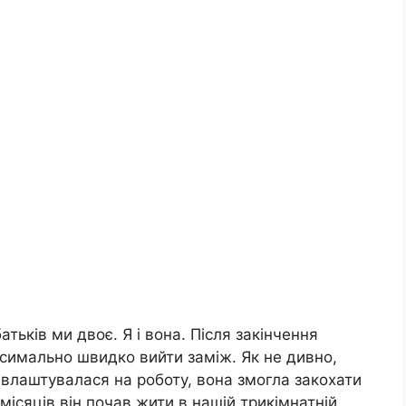
тьків ми двоє. Я і вона. Після закінчення
симально швидко вийти заміж. Як не дивно,
к влаштувалася на роботу, вона змогла закохати
а місяців він почав жити в нашій трикімнатній