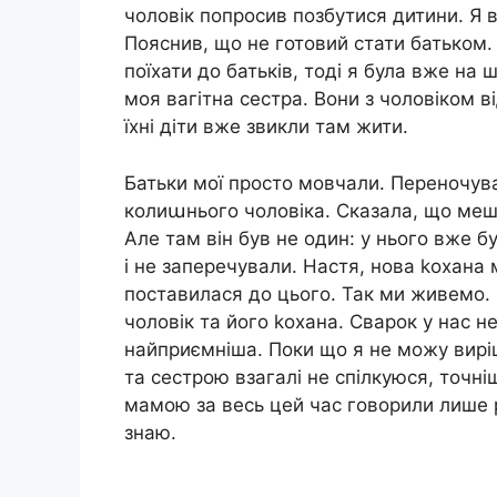
чоловік попросив позбутися дитини. Я в
Пояснив, що не готовий стати батьком. 
поїхати до батьків, тоді я була вже на 
моя вагітна сестра. Вони з чоловіком в
їхні діти вже звикли там жити.
Батьки мої просто мовчали. Переночува
колиաнього чоловіка. Сказала, що мешк
Але там він був не один: у нього вже 
і не заперечували. Настя, нова kохана
поставилася до цього. Так ми живемо. 
чоловік та його kохана. Сварок у нас н
найприємніша. Поки що я не можу вирі
та сестрою взагалі не спілкуюся, точні
мамою за весь цей час говорили лише ра
знаю.