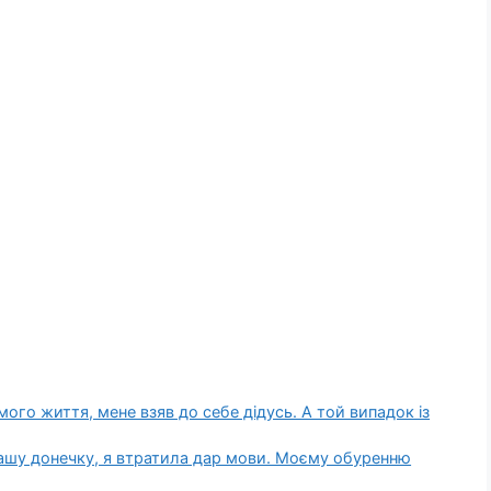
 мого життя, мене взяв до себе дідусь. А той випадок із
 нашу донечку, я втратила дар мови. Моєму обуренню