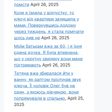
помсти
April 26, 2025
Коли я їздила у відпустку, то
ключі від квартири залишила у
мами. Повернувшись додому
через тиждень, я стала помічати
щось див не
April 26, 2025
Моїм батькам вже за 60, і я їхня
єдина дочка. Я була впевнена,
що у скрутну хвилину вони мене
підтримають
April 26, 2025
Тетяна вже збиралася йти у
ванну, як раптом пролунав звук
ключа. Її чоловік Олег був не
один, з якоюсь дівчиною, вони
попрямували в спальню.
April 25,
2025