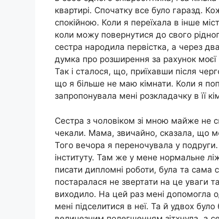
квартирі. Спочатку все було гаразд. Ко
спокійною. Коли я переїхала в інше міс
коли можу повернутися до свого рідного
сестра народила первістка, а через два
думка про розширення за рахунок моєї 
Так і сталося, що, приїхавши після черг
що я більше не маю кімнати. Коли я по
запропонувала мені розкладачку в її кім
Сестра з чоловіком зі мною майже не с
чекали. Мама, звичайно, сказала, що ме
Того вечора я переночувала у подруги
інституту. Там же у мене нормальне ліж
писати дипломні роботи, була та сама си
постаралася не звертати на це уваги т
виходило. На цей раз мені допомогла 
мені підселитися в неї. Та й удвох бул
величезним полегшенням зітхнула, а сес