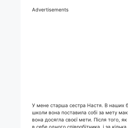
Advertisements
У мене старша сестра Настя. В наших ба
школи вона поставила собі за мету мак
вона досягла своєї мети. Після того, я
в себе одного співробітника, і за кільк