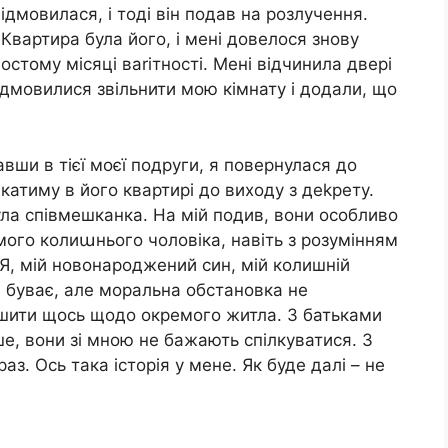
ідмовилася, і тоді він подав на розлучення.
Квартира була його, і мені довелося знову
шостому місяці ваrітності. Мені відчинила двері
ідмовилися звільнити мою кімнату і додали, що
вши в тієї моєї подруги, я повернулася до
атиму в його квартирі до виходу з деkрету.
була співмешканка. На мій подив, вони особливо
 мого колиաнього чоловіка, навіть з розумінням
Я, мій новонароджений син, мій колишній
е буває, але моральна обстановка не
шити щось щодо окремого житла. З батьками
ше, вони зі мною не бажають спілкуватися. З
з. Ось така історія у мене. Як буде далі – не