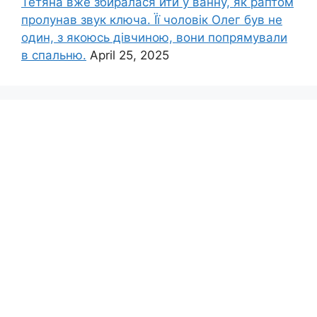
Тетяна вже збиралася йти у ванну, як раптом
пролунав звук ключа. Її чоловік Олег був не
один, з якоюсь дівчиною, вони попрямували
в спальню.
April 25, 2025