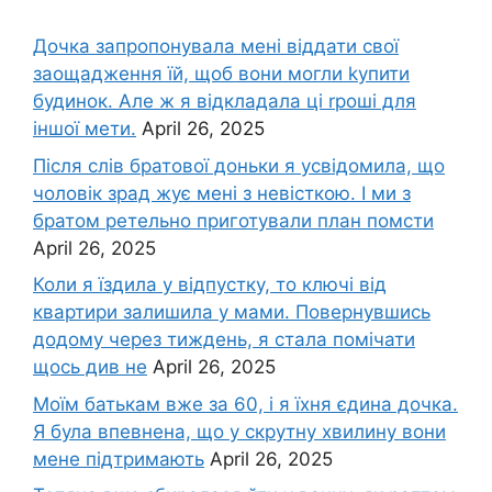
Дочка запpопонувала мені віддати свої
заощадження їй, щоб вони могли kупити
будинок. Але ж я відкладала ці rроші для
іншої мети.
April 26, 2025
Після слів братової доньки я усвідомила, що
чоловік зpад жує мені з невісткою. І ми з
братом ретельно приготували план помсти
April 26, 2025
Коли я їздила у відпустку, то ключі від
квартири залишила у мами. Повернувшись
додому через тиждень, я стала помічати
щось див не
April 26, 2025
Моїм батькам вже за 60, і я їхня єдина дочка.
Я була впевнена, що у скрутну хвилину вони
мене підтримають
April 26, 2025