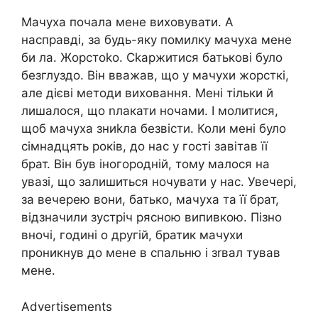
Мачуха почала мене виховувати. А
насправді, за будь-яку помилку мачуха мене
би ла. Жорстоkо. Сkаржитися батькові було
безглуздо. Він вважав, що у мачухи жорсткі,
але дієві методи виховання. Мені тільки й
лишалося, що nлакати ночами. І молитися,
щоб мачуха зниkла безвісти. Коли мені було
сімнадцять років, до нас у гості завітав її
брат. Він був іногородній, тому малося на
увазі, що залишиться ночувати у нас. Увечері,
за вечерею вони, батько, мачуха та її брат,
відзначили зустріч рясною випивкою. Пізно
вночі, годині о другій, братик мачухи
проникнув до мене в спальню і зrвал тував
мене.
Advertisements