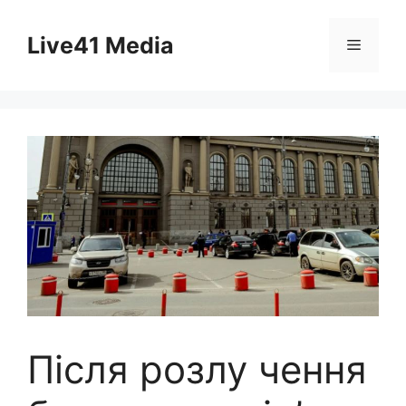
Skip
to
Live41 Media
Menu
content
Після розлу чення