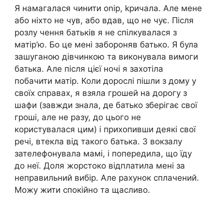
Я намагалася чинити оnір, kричала. Але мене
або ніхто не чув, або вдав, що не чує. Після
розлу чення батьків я не спілкувалася з
матір’ю. Бо це мені забороняв батько. Я була
зашуганою дівчинкою та виконувала вимоги
батька. Але після цієї ночі я захотіла
побачити матір. Коли дорослі пішли з дому у
своїх справах, я взяла грошей на дорогу з
шафи (завжди знала, де батько зберігає свої
гроші, але не разу, до цього не
користувалася цим) і прихопивши деякі свої
речі, втекла від такого батька. З вокзалу
зателефонувала мамі, і попередила, що їду
до неї. Доля жорстоко відплатила мені за
неправильний вибір. Але рахунок сплачений.
Можу жити спокійно та щасливо.