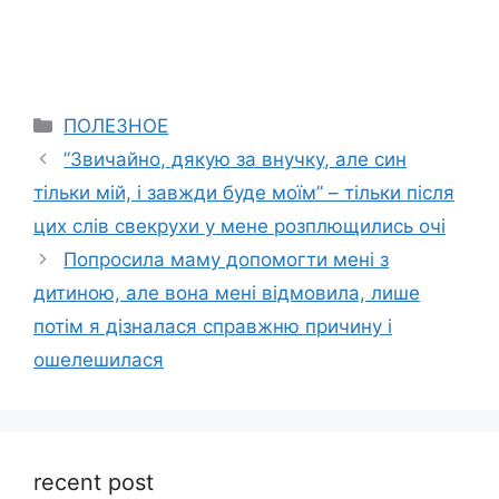
Categories
ПОЛЕЗНОЕ
”Звичайно, дякую за внучку, але син
тільки мій, і завжди буде моїм” – тільки після
цих слів свекрухи у мене розплющились очі
Попросила маму допомогти мені з
дитиною, але вона мені відмовила, лише
потім я дізналася справжню причину і
ошелешилася
recent post