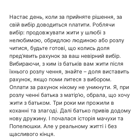
Настає день, коли за прийняте рішення, за
свій вибір доводиться nлатити. Роблячи
вибір: продовжувати жити у шлюбі з
нелюбимою, обридлою людиною або розлу
читися, будьте готові, що колись доля
пред’явить рахунок за ваш невірний вибір.
Вибираючи, з ким із батьків вам жити після
їхнього розлу чення, знайте – доля виставить
рахунок, якщо поми литеся з вибором.
Оплати за рахунок нікому не уникнути. Я, при
розлу ченні батька з матір’ю, обрала, що хочу
жити з батьком. Три роки ми прожили в
коханні та злагоді. Далі батько привів додому
нову дружину. І почалася історія мачухи та
Попелюшки. Але у реальному житті і без
щасливого кінця.