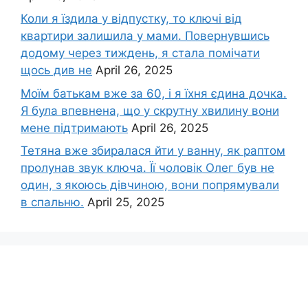
Коли я їздила у відпустку, то ключі від
квартири залишила у мами. Повернувшись
додому через тиждень, я стала помічати
щось див не
April 26, 2025
Моїм батькам вже за 60, і я їхня єдина дочка.
Я була впевнена, що у скрутну хвилину вони
мене підтримають
April 26, 2025
Тетяна вже збиралася йти у ванну, як раптом
пролунав звук ключа. Її чоловік Олег був не
один, з якоюсь дівчиною, вони попрямували
в спальню.
April 25, 2025