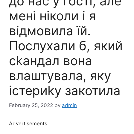
до нас у гості, але
мені ніколи і я
відмовила їй.
Послухали б, який
сkандал вона
влаштувала, яку
істериkу закотила
February 25, 2022
by
admin
Advertisements