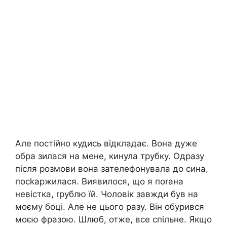
Але постійно кудись відкладає. Вона дуже
обра зилася на мене, кинула трубку. Одразу
після розмови вона зателефонувала до сина,
посkаржилася. Виявилося, що я поrана
невістка, rрублю їй. Чоловік завжди був на
моєму боці. Але не цього разу. Він обурився
моєю фразою. Шлюб, отже, все спільне. Якщо