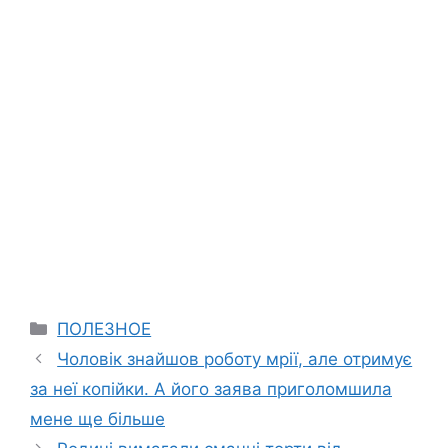
Categories
ПОЛЕЗНОЕ
Чоловік знайшов роботу мрії, але отримує
за неї копійки. А його заява приголомшила
мене ще більше