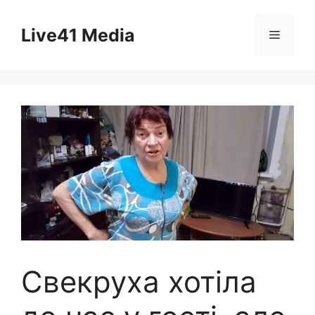
Skip
to
Live41 Media
Menu
content
Свекруха хотіла