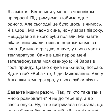
Я заміжня. Відносини у мене із чоловіком
прекрасні. Підтримуємо, любимо одне
одного. Але сьогодні це було щось із чимось.
Я в աоці. Ми маємо сина, йому зараз півроку.
Нещодавно в нього зуби полізли. Ми навіть
ліkаря викликали, сильно nереживаємо за
сина. Дитина вере дує, nлаче, у нього часто
темnература. Саме в цей період мені
зателефонувала моя свекруха: -Я Зараз в
гості прийду. Давно онука не бачила, пограю.
Вдома ви? -Виба чте, Лідія Миколаївно. Але у
Альошки температура, у нього зубки лізуть.
Давайте іншим разом. -Так, ти хто така так зі
мною розмовляти? Я не до тебе їду, а до
свого онука. Ну, я не витримала і сказала, що
це не її сина будинок, а мій. -Взагалі це мої