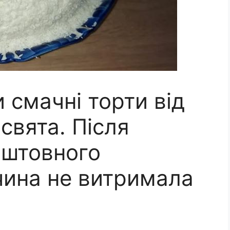
 смачні торти від
свята. Після
оштовного
чина не витримала