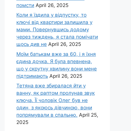
помсти
April 26, 2025
Коли я їздила у відпустку, то
ключі від квартири залишила у
мами. Повернувшись додому
через тиждень, я стала помічати
щось див не
April 26, 2025
Моїм батькам вже за 60, і я їхня
єдина дочка. Я була впевнена,
що у скрутну хвилину вони мене
підтримають
April 26, 2025
Тетяна вже збиралася йти у
ванну, як раптом пролунав звук
ключа. Її чоловік Олег був не
один, з якоюсь дівчиною, вони
попрямували в спальню.
April 25,
2025