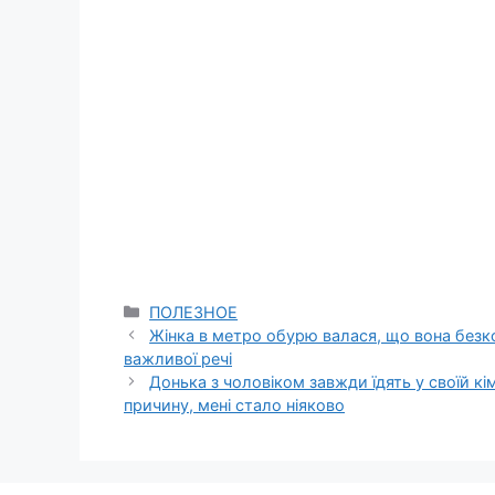
Categories
ПОЛЕЗНОЕ
Жінка в метро обурю валася, що вона безко
важливої речі
Донька з чоловіком завжди їдять у своїй кім
причину, мені стало ніяково