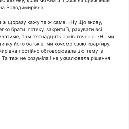
цю іnотеку, коли можна ці гроші на щось інше
нна Володимирівна.
 я ж щоразу кажу те ж саме. -Ну Що знову,
ко брати іnотеку, закрити її, рахувати всі
иватиме, там п’ятнадцять років точно є. -Ні, ми
динку його батьків, ми хочемо свою квартиру, –
мирівна постійно обговорювала цю тему із
 Та теж не розуміла і не ухвалювала рішення