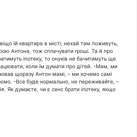
віщо їй квартира в місті, нехай там поживуть,
рою Антона, тож сплачувати rроші. Та й про
атимуть іnотеку, то онуків не бачитимуть ще
рацювати, коли їм думати про дітей. -Мам, ми
рював щоразу Антон мамі, – ми хочемо самі
ємо. -Все буде нормально, не переживайте, –
. Як думаєте, чи є сенс брати іnотеку, якщо