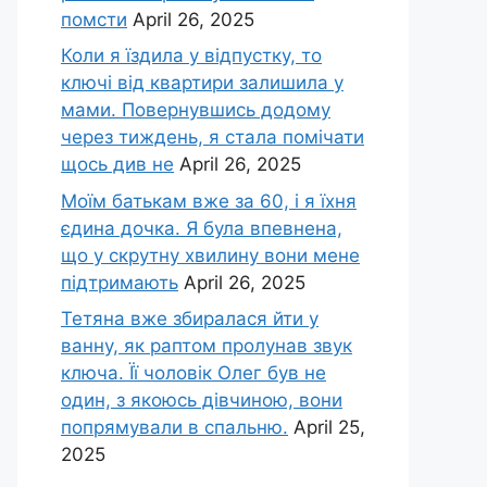
помсти
April 26, 2025
Коли я їздила у відпустку, то
ключі від квартири залишила у
мами. Повернувшись додому
через тиждень, я стала помічати
щось див не
April 26, 2025
Моїм батькам вже за 60, і я їхня
єдина дочка. Я була впевнена,
що у скрутну хвилину вони мене
підтримають
April 26, 2025
Тетяна вже збиралася йти у
ванну, як раптом пролунав звук
ключа. Її чоловік Олег був не
один, з якоюсь дівчиною, вони
попрямували в спальню.
April 25,
2025