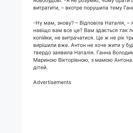
новобудові. -Я не розумію, чому брати 
витратити, – вкотре порушила тему Га
-Ну мам, знову? – Відповіла Наталія, –
навіщо вам все це? Вам здається так лег
копійки, не витрачатися. Це ж не рік тр
вирішили вже. Антон не хоче жити у бу
твердо заявила Наталія. Ганна Володи
Мариною Вікторівною, з мамою Антона.
дітей.
Advertisements