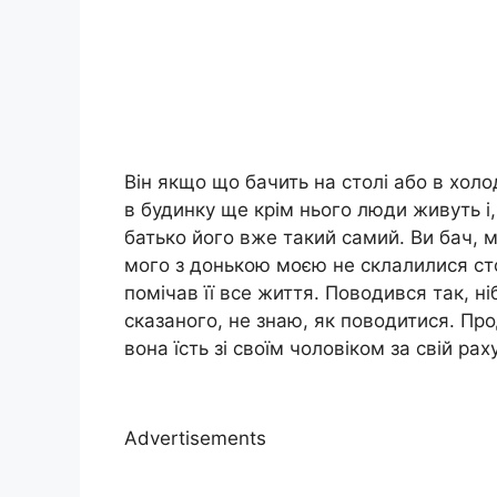
Він якщо що бачить на столі або в холо
в будинку ще крім нього люди живуть і,
батько його вже такий самий. Ви бач, м
мого з донькою моєю не склалилися стос
помічав її все життя. Поводився так, ні
сказаного, не знаю, як поводитися. Пр
вона їсть зі своїм чоловіком за свій ра
Advertisements