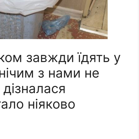
ком завжди їдять у
 нічим з нами не
я дізналася
тало ніяково