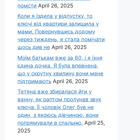
помсти
April 26, 2025
Коли я їздила у відпустку, то
ключі від квартири залишила у
мами. Повернувшись додому
через тиждень, я стала помічати
щось див не
April 26, 2025
Моїм батькам вже за 60, і я їхня
єдина дочка. Я була впевнена,
що у скрутну хвилину вони мене
підтримають
April 26, 2025
Тетяна вже збиралася йти у
ванну, як раптом пролунав звук
ключа. Її чоловік Олег був не
один, з якоюсь дівчиною, вони
попрямували в спальню.
April 25,
2025