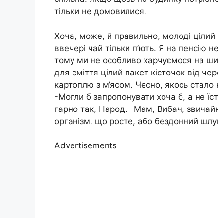
тільки не домовилися.
Хоча, може, й правильно, молоді цілий д
ввечері чай тільки п’ють. Я на пенсію 
тому ми не особливо харчуємося на шир
для сміття цілий пакет кісточок від чер
картоплю з м’ясом. Чесно, якось стало
-Могли б запропонувати хоча б, а не їст
гарно так, Народ. -Мам, Вибач, звичайно
організм, що росте, або бездонний шлун
Advertisements