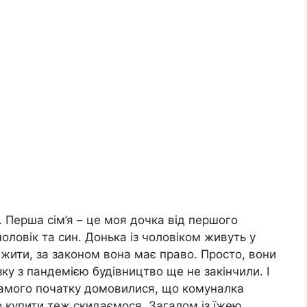
 Перша сім’я – це моя дочка від першого
 чоловік та син. Донька із чоловіком живуть у
 жити, за законом вона має право. Просто, вони
зку з пандемією будівництво ще не закінчили. І
 самого початку домовилися, що комуналка
о купити теж скидаємося. Загалом із їжею