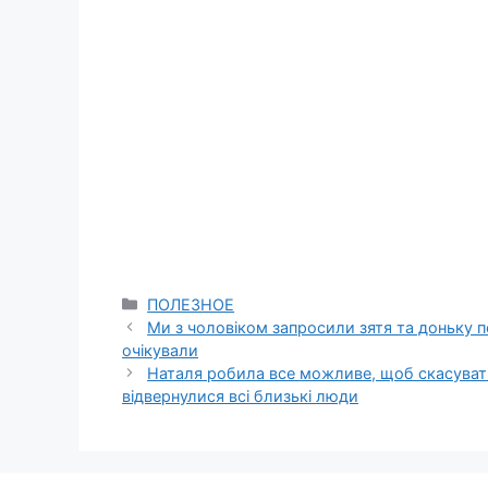
Categories
ПОЛЕЗНОЕ
Ми з чоловіком запросили зятя та доньку по
очікували
Наталя робила все можливе, щоб скасувати 
відвернулися всі близькі люди