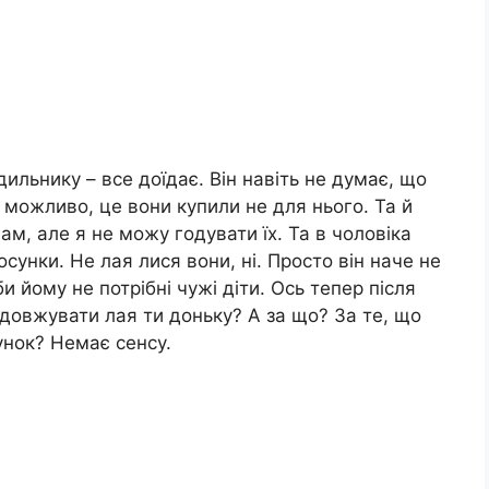
дильнику – все доїдає. Він навіть не думає, що
 можливо, це вони купили не для нього. Та й
ам, але я не можу годувати їх. Та в чоловіка
унки. Не лая лися вони, ні. Просто він наче не
би йому не потрібні чужі діти. Ось тепер після
одовжувати лая ти доньку? А за що? За те, що
хунок? Немає сенсу.