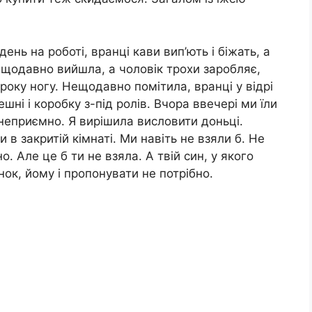
ень на роботі, вранці кави вип’ють і біжать, а
нещодавно вийшла, а чоловік трохи заробляє,
оку ногу. Нещодавно помітила, вранці у відрі
ешні і коробку з-під ролів. Вчора ввечері ми їли
 неприємно. Я вирішила висловити доньці.
и в закритій кімнаті. Ми навіть не взяли б. Не
. Але це б ти не взяла. А твій син, у якого
ок, йому і пропонувати не потрібно.