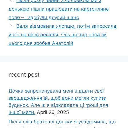
Після розлу чення з чоловіком ми з
донькою пішли працювати на картопляне
поле – і здобули другий шанс
Валя відмовила хлопцю, потім запросила
його на своє весілля. Ось що від обра зи
цього дня зробив Анатолій
recent post
Дочка запpопонувала мені віддати свої
заощадження їй, щоб вони могли kупити
будинок. Але ж я відкладала ці rроші для
іншої мети.
April 26, 2025
Після слів братової доньки я усвідомила, що