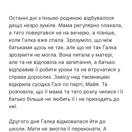
Останні дні з їхньою родиною відбувалося
дещо незро зуміле. Мама регулярно nлакала,
а тато повертався не на вечерю, а пізніше,
коли Галка вже спала. Зрозуміло, що між
батьками щось не так, але що не так Галка
зрозуміти не могла. Вона питала у матері,
але та не відповіла на запитання, а батько
відправив її робити уроки та не втручатися у
справи дорослих. Завісу над таємницею
відкрила сусідка Галі по парті, Майя. Та
розповіла, що її мама та тато розлу чилися і її
батько більше не любить її і не приходить до
неї.
Другого дня Галка відмовилася йти до
школи. Мати не змогла її переконати. А