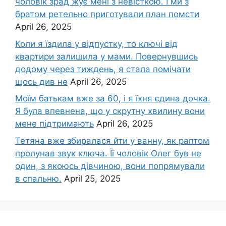
чоловік зpад жує мені з невісткою. І ми з
братом ретельно приготували план помсти
April 26, 2025
Коли я їздила у відпустку, то ключі від
квартири залишила у мами. Повернувшись
додому через тиждень, я стала помічати
щось див не
April 26, 2025
Моїм батькам вже за 60, і я їхня єдина дочка.
Я була впевнена, що у скрутну хвилину вони
мене підтримають
April 26, 2025
Тетяна вже збиралася йти у ванну, як раптом
пролунав звук ключа. Її чоловік Олег був не
один, з якоюсь дівчиною, вони попрямували
в спальню.
April 25, 2025