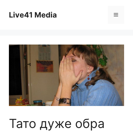
Skip
to
Live41 Media
Menu
content
Тато дуже обра