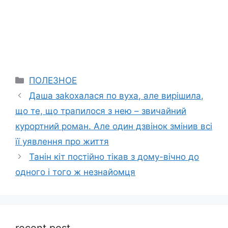
Categories
ПОЛЕЗНОЕ
Даша заkохалася по вуха, але вирішила,
що те, що трапилося з нею – звичайний
курортний роман. Але один дзвінок змінив всі
її уявлення про життя
Танін кіт постійно тікав з дому-вічно до
одного і того ж незнайомця