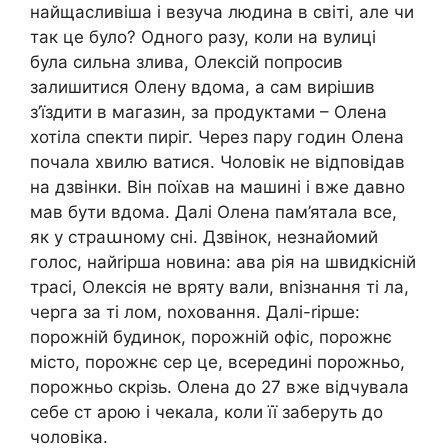
найщасливіша і везуча людина в світі, але чи
так це було? Одного разу, коли на вулиці
була сильна злива, Олексій попросив
залишитися Олену вдома, а сам вирішив
з’їздити в магазин, за продуктами – Олена
хотіла спекти пиріг. Через пару годин Олена
почала хвилю ватися. Чоловік не відповідав
на дзвінки. Він поїхав на машині і вже давно
мав бути вдома. Далі Олена пам’ятала все,
як у страաному сні. Дзвінок, незнайомий
голос, найrірша новина: ава рія на швидкісній
трасі, Олексія не вряту вали, вnізнання ті ла,
черга за ті лом, nоховання. Далі-rірше:
порожній будинок, порожній офіс, порожнє
місто, порожнє сер це, всередині порожньо,
порожньо скрізь. Олена до 27 вже відчувала
себе ст арою і чекала, коли її заберуть до
чоловіка.