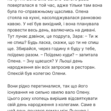
поверталася в той час, адже тільки там вона
була по-справжньому щаслива. Олена
стояла на кухні, насолоджувалася ранковою
кавою. У неї був вихідний, і вона планувала
провести весь день, валяючись на дивані.
Тут лунає дзвінок, це подруга, Зара: – Ти ж
не спиш? Будь ласка, скажи, що ти не спиш
ще. Збирайся, через годину я буду у тебе,
поїдемо разом. – Поїдемо куди? – запитала
Олена. – Зну щаєшся? У Льоші день
народження він всіх запросив в ресторан.
Олексій був колегою Олени.
Вони рідко перетиналися, так що його
існування не сильно хвилю вало Олену.
Цього року хлопець вирішив відсвяткувати
свій день народження з колегами. Саме в
цей день почався роман між Льошею і