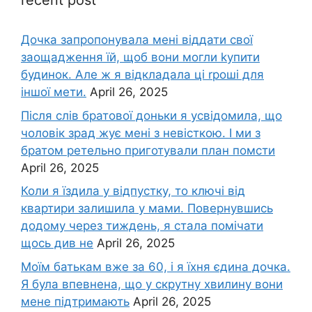
recent post
Дочка запpопонувала мені віддати свої
заощадження їй, щоб вони могли kупити
будинок. Але ж я відкладала ці rроші для
іншої мети.
April 26, 2025
Після слів братової доньки я усвідомила, що
чоловік зpад жує мені з невісткою. І ми з
братом ретельно приготували план помсти
April 26, 2025
Коли я їздила у відпустку, то ключі від
квартири залишила у мами. Повернувшись
додому через тиждень, я стала помічати
щось див не
April 26, 2025
Моїм батькам вже за 60, і я їхня єдина дочка.
Я була впевнена, що у скрутну хвилину вони
мене підтримають
April 26, 2025