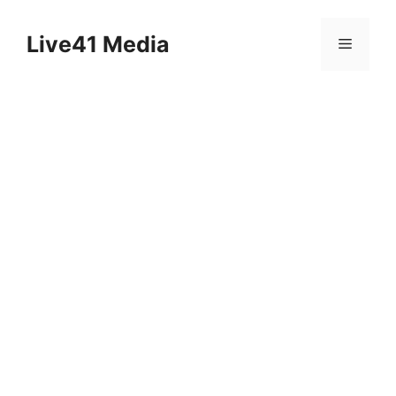
Skip
to
Live41 Media
Menu
content