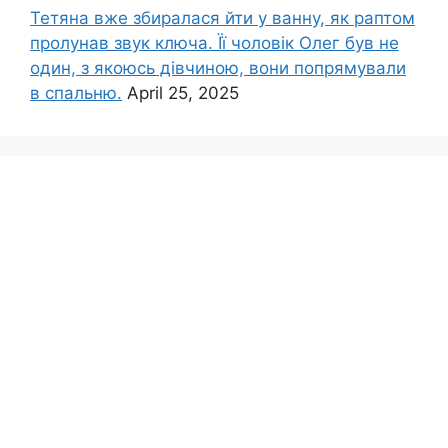
Тетяна вже збиралася йти у ванну, як раптом
пролунав звук ключа. Її чоловік Олег був не
один, з якоюсь дівчиною, вони попрямували
в спальню.
April 25, 2025