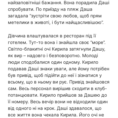
найзаповітніші бажання. Вона порадила Даші
спробувати. По приїзду на пляж Даша
загадала “зустріти свою любов, щоб прям
метелики в животі, і бути найщасливішою”.
Дівчина влаштувалася в ресторан під її
готелем. Тут-то вона і знайшла своє “море”.
Світло-блакитні очі Кирила затягнули Дашу,
як вир – надовго і безповоротно. Молоді
люди сподобалися один одному. Кирило
подавав Даші знаки уваги, але йому потрібен
був привід, щоб підійти до неї і зізнатися у
всьому, що в ньому ви рує. Привід знайшовся
сам. Весь персонал вирішив сходити в клуб-
потанцювати. Кирило прийшов за Дашею до
її номеру. Весь вечір вони не відходили один
від одного ні на крок. Даші здавалося, що
все життя вона чекала Кирила. Його очі не