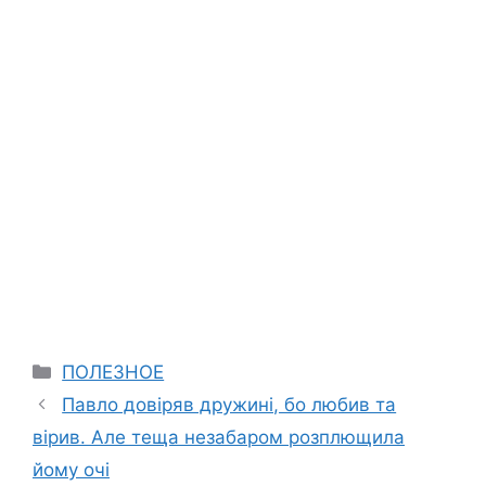
Categories
ПОЛЕЗНОЕ
Павло довіряв дружині, бо любив та
вірив. Але теща незабаром розплющила
йому очі