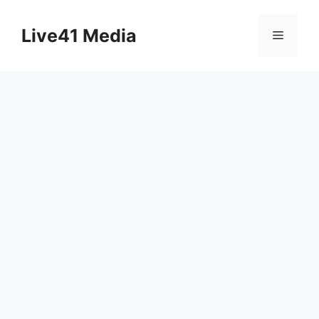
Skip
to
Live41 Media
Menu
content