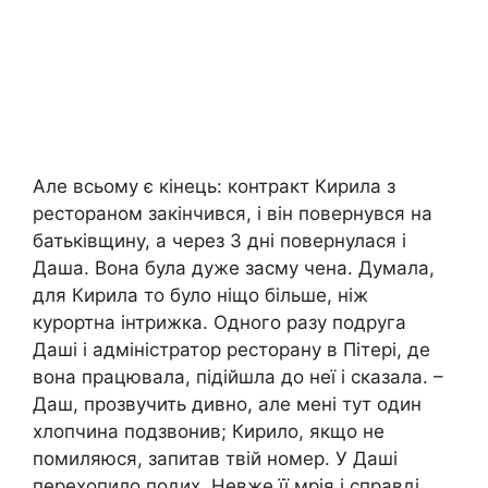
Але всьому є кінець: контракт Кирила з
рестораном закінчився, і він повернувся на
батьківщину, а через 3 дні повернулася і
Даша. Вона була дуже засму чена. Думала,
для Кирила то було ніщо більше, ніж
курортна інтрижка. Одного разу подруга
Даші і адміністратор ресторану в Пітері, де
вона працювала, підійшла до неї і сказала. –
Даш, прозвучить дивно, але мені тут один
хлопчина подзвонив; Кирило, якщо не
помиляюся, запитав твій номер. У Даші
перехопило подих. Невже її мрія і справді