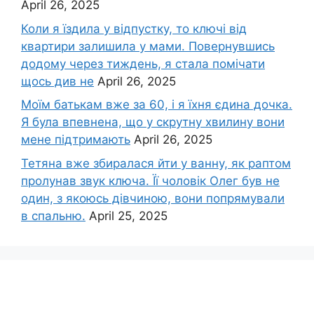
April 26, 2025
Коли я їздила у відпустку, то ключі від
квартири залишила у мами. Повернувшись
додому через тиждень, я стала помічати
щось див не
April 26, 2025
Моїм батькам вже за 60, і я їхня єдина дочка.
Я була впевнена, що у скрутну хвилину вони
мене підтримають
April 26, 2025
Тетяна вже збиралася йти у ванну, як раптом
пролунав звук ключа. Її чоловік Олег був не
один, з якоюсь дівчиною, вони попрямували
в спальню.
April 25, 2025