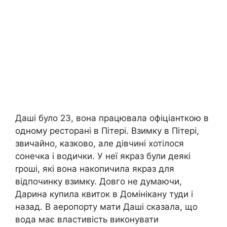
Даші було 23, вона працювала офіціанткою в
одному ресторані в Пітері. Взимку в Пітері,
звичайно, казково, але дівчині хотілося
сонечка і водички. У неї якраз були деякі
rроші, які вона накопичила якраз для
відпочинку взимку. Довго не думаючи,
Дарина купила квиток в Домінікану туди і
назад. В аеропорту мати Даші сказала, що
вода має властивість виконувати