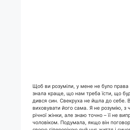
Щоб ви розуміли, у мене не було права 
знала краще, що нам треба їсти, що бу
дився син. Свекруха не йшла до себе. 
виховувати його сама. Я не розумію, з 
річної жінки, але знаю точно – її не ви
чоловіком. Подумала, якщо він поговори
своєю гіпероnікою руй нує життя і синов