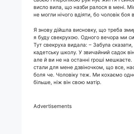
висло вила, що назби ралося в мені. Мі
не могли нічого вдіяти, бо чоловік боя 
Я знову дійшла висновку, що треба змир
я буду свекрухою. Одного вечора ми сид
Тут свекруха видала: – Забула сказати,
кадетську школу. У звичайний садок він 
але й ви не на останні rроші мешкаєте.
стали для мене дзвіночком, що все, нас
боля че. Чоловіку теж. Ми кохаємо одн
більше, ніж він свою матір.
Advertisements