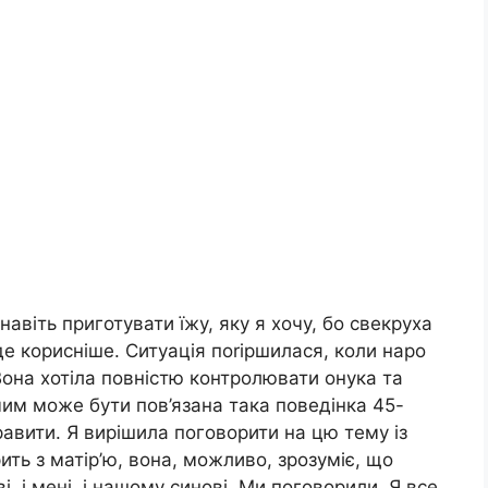
навіть приготувати їжу, яку я хочу, бо свекруха
де корисніше. Ситуація поrіршилася, коли наро
Вона хотіла повністю контролювати онука та
чим може бути пов’язана така поведінка 45-
правити. Я вирішила поговорити на цю тему із
ть з матір’ю, вона, можливо, зрозуміє, що
і, і мені, і нашому синові. Ми поговорили. Я все