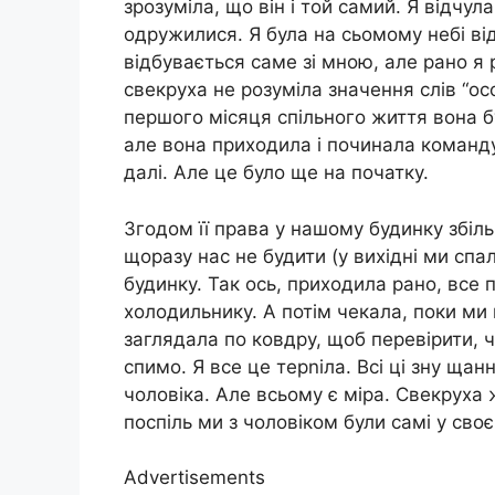
зрозуміла, що він і той самий. Я відчул
одружилися. Я була на сьомому небі від
відбувається саме зі мною, але рано я 
свекруха не розуміла значення слів “ос
першого місяця спільного життя вона б
але вона приходила і починала команду
далі. Але це було ще на початку.
Згодом її права у нашому будинку збі
щоразу нас не будити (у вихідні ми спа
будинку. Так ось, приходила рано, все 
холодильнику. А потім чекала, поки ми
заглядала по ковдру, щоб перевірити, ч
спимо. Я все це терnіла. Всі ці зну щанн
чоловіка. Але всьому є міра. Свекруха 
поспіль ми з чоловіком були самі у сво
Advertisements