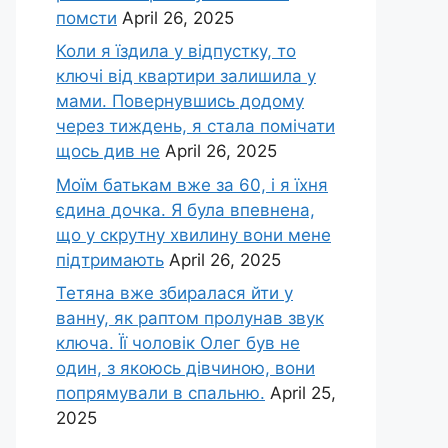
помсти
April 26, 2025
Коли я їздила у відпустку, то
ключі від квартири залишила у
мами. Повернувшись додому
через тиждень, я стала помічати
щось див не
April 26, 2025
Моїм батькам вже за 60, і я їхня
єдина дочка. Я була впевнена,
що у скрутну хвилину вони мене
підтримають
April 26, 2025
Тетяна вже збиралася йти у
ванну, як раптом пролунав звук
ключа. Її чоловік Олег був не
один, з якоюсь дівчиною, вони
попрямували в спальню.
April 25,
2025