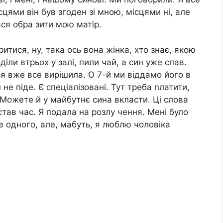
сцями він був згоден зі мною, місцями ні, але
вся обра зити мою матір.
итися, ну, така ось вона жінка, хто знає, якою
іли втрьох у залі, пили чай, а син уже спав.
 я вже все вирішила. О 7-й ми віддамо його в
не піде. Є спеціалізовані. Тут треба nлатити,
 Можете й у майбутнє сина вкласти. Ці слова
тав час. Я подала на розлу чення. Мені було
е одного, але, мабуть, я люблю чоловіка