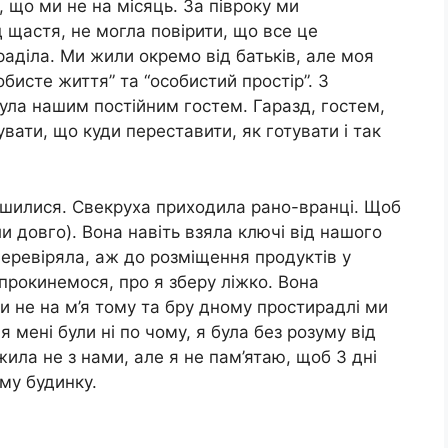
а, що ми не на місяць. За півроку ми
 щастя, не могла повірити, що все це
раділа. Ми жили окремо від батьків, але моя
обисте життя” та “особистий простір”. З
ула нашим постійним гостем. Гаразд, гостем,
вати, що куди переставити, як готувати і так
льшилися. Свекруха приходила рано-вранці. Щоб
ли довго). Вона навіть взяла ключі від нашого
перевіряла, аж до розміщення продуктів у
 прокинемося, про я зберу ліжко. Вона
и не на м’я тому та бру дному простирадлі ми
я мені були ні по чому, я була без розуму від
жила не з нами, але я не пам’ятаю, щоб 3 дні
єму будинку.