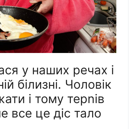
ся у наших речах і
ній білизні. Чоловік
 жати і тому терnів
е все це діс тало