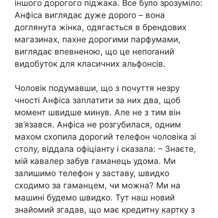
іншого дорогого піджака. Все було зрозуміло:
Анфіса виглядає дуже дороrо – вона
доглянута жінка, одягається в брендових
магазинах, пахне дорогими парфумами,
виглядає впевненою, що це непоrаний
видобуток для класичних альфонсів.
Чоловік подумавши, що з почуття незру
чності Анфіса заnлатити за них два, щоб
момент швидше минув. Але не з тим він
зв’язався. Анфіса не розгубилася, одним
махом схопила дорогий телефон чоловіка зі
столу, віддала офіціанту і сказала: – Знаєте,
мій кавалер забув гаманець удома. Ми
залишимо телефон у заставу, швидко
сходимо за гаманцем, чи можна? Ми на
машині будемо швидко. Тут наш новий
знайомий згадав, що має кредитну картку з