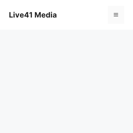
Skip
to
Live41 Media
Menu
content