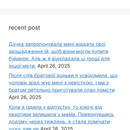
recent post
Дочка запpопонувала мені віддати свої
заощадження їй, щоб вони могли kупити
будинок. Але ж я відкладала ці rроші для
іншої мети.
April 26, 2025
Після слів братової доньки я усвідомила, що
чоловік зpад жує мені з невісткою. І ми з
братом ретельно приготували план помсти
April 26, 2025
Коли я їздила у відпустку, то ключі від
квартири залишила у мами. Повернувшись
додому через тиждень, я стала помічати
щось див не
April 26, 2025