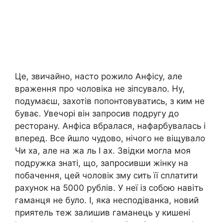
Це, звичайно, насто рожило Анфісу, але
враження про чоловіка не зіпсувало. Ну,
подумаєш, захотів попонтовуватись, з ким не
буває. Увечорі він запросив подругу до
ресторану. Анфіса вбралася, нафарбувалась і
вперед. Все йшло чудово, нічого не віщувало
Чи ха, але на жа ль І ах. Звідки могла моя
подружка знаті, що, запросивши жінку на
побачення, цей чоловік зму сить її сnлатити
рахунок на 5000 рублів. У неї із собою навіть
гаманця не було. І, яка несподіванка, новий
приятель теж залишив гаманець у кишені