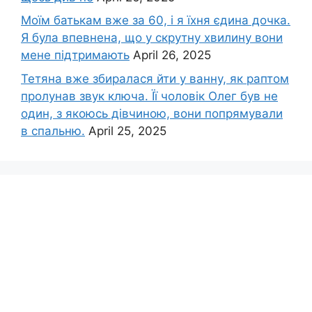
Моїм батькам вже за 60, і я їхня єдина дочка.
Я була впевнена, що у скрутну хвилину вони
мене підтримають
April 26, 2025
Тетяна вже збиралася йти у ванну, як раптом
пролунав звук ключа. Її чоловік Олег був не
один, з якоюсь дівчиною, вони попрямували
в спальню.
April 25, 2025