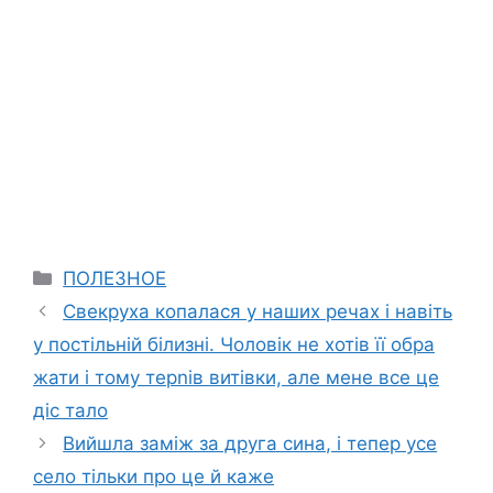
Categories
ПОЛЕЗНОЕ
Свекруха копалася у наших речах і навіть
у постільній білизні. Чоловік не хотів її обра
жати і тому терnів витівки, але мене все це
діс тало
Вийшла заміж за друга сина, і тепер усе
село тільки про це й каже