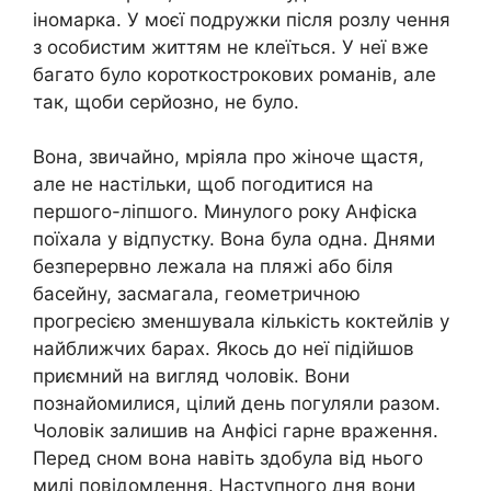
іномарка. У моєї подружки після розлу чення
з особистим життям не клеїться. У неї вже
багато було короткострокових романів, але
так, щоби серйозно, не було.
Вона, звичайно, мріяла про жіноче щастя,
але не настільки, щоб погодитися на
першого-ліпшого. Минулого року Анфіска
поїхала у відпустку. Вона була одна. Днями
безперервно лежала на пляжі або біля
басейну, засмагала, геометричною
прогресією зменшувала кількість коктейлів у
найближчих барах. Якось до неї підійшов
приємний на вигляд чоловік. Вони
познайомилися, цілий день погуляли разом.
Чоловік залишив на Анфісі гарне враження.
Перед сном вона навіть здобула від нього
милі повідомлення. Наступного дня вони