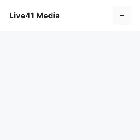
Skip
to
Live41 Media
Menu
content