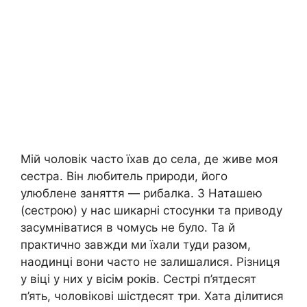
Мій чоловік часто їхав до села, де живе моя
сестра. Він любитель природи, його
улюблене заняття — рибалка. З Наташею
(сестрою) у нас шикарні стосунки та приводу
засумніватися в чомусь не було. Та й
практично завжди ми їхали туди разом,
наодинці вони часто не залишалися. Різниця
у віці у них у вісім років. Сестрі п’ятдесят
п’ять, чоловікові шістдесят три. Хата ділитися