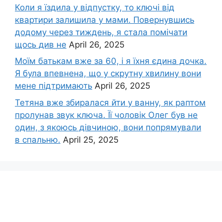
Коли я їздила у відпустку, то ключі від
квартири залишила у мами. Повернувшись
додому через тиждень, я стала помічати
щось див не
April 26, 2025
Моїм батькам вже за 60, і я їхня єдина дочка.
Я була впевнена, що у скрутну хвилину вони
мене підтримають
April 26, 2025
Тетяна вже збиралася йти у ванну, як раптом
пролунав звук ключа. Її чоловік Олег був не
один, з якоюсь дівчиною, вони попрямували
в спальню.
April 25, 2025