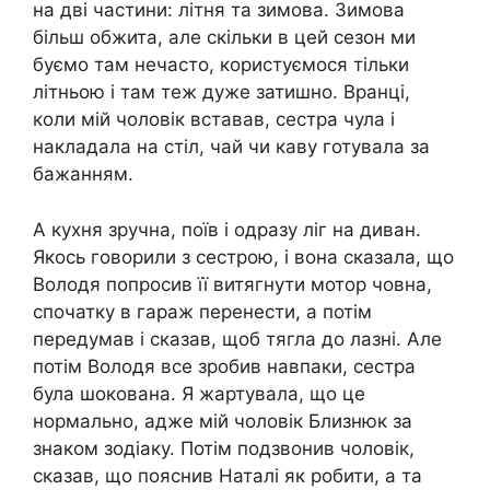
на дві частини: літня та зимова. Зимова
більш обжита, але скільки в цей сезон ми
буємо там нечасто, користуємося тільки
літньою і там теж дуже затишно. Вранці,
коли мій чоловік вставав, сестра чула і
накладала на стіл, чай чи каву готувала за
бажанням.
А кухня зручна, поїв і одразу ліг на диван.
Якось говорили з сестрою, і вона сказала, що
Володя попросив її витягнути мотор човна,
спочатку в гараж перенести, а потім
передумав і сказав, щоб тягла до лазні. Але
потім Володя все зробив навпаки, сестра
була шокована. Я жартувала, що це
нормально, адже мій чоловік Близнюк за
знаком зодіаку. Потім подзвонив чоловік,
сказав, що пояснив Наталі як робити, а та