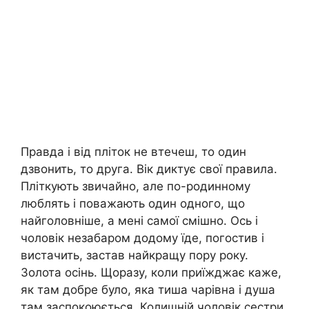
Правда і від пліток не втечеш, то один
дзвонить, то друга. Вік диктує свої правила.
Пліткують звичайно, але по-родинному
люблять і поважають один одного, що
найголовніше, а мені самої смішно. Ось і
чоловік незабаром додому їде, погостив і
вистачить, застав найкращу пору року.
Золота осінь. Щоразу, коли приїжджає каже,
як там добре було, яка тиша чарівна і душа
там заспокоюється. Колишній чоловік сестри