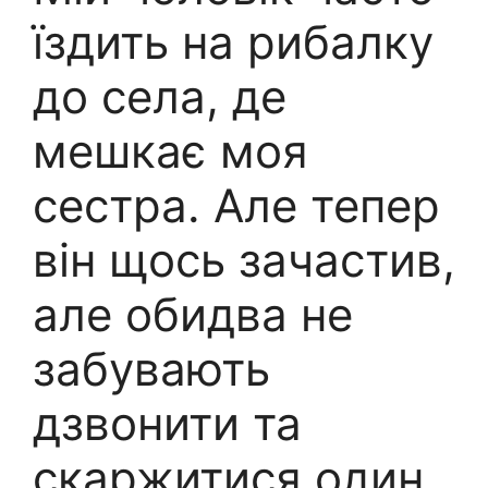
їздить на рибалку
до села, де
мешкає моя
сестра. Але тепер
він щось зачастив,
але обидва не
забувають
дзвонити та
скаржитися один