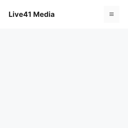
Skip
to
Live41 Media
Menu
content