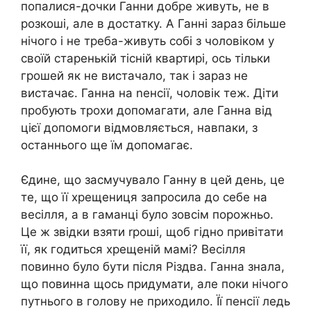
попалися-дочки Ганни добре живуть, не в
розкоші, але в достатку. А Ганні зараз більше
нічого і не треба-живуть собі з чоловіком у
своїй старенькій тісній квартирі, ось тільки
грошей як не вистачало, так і зараз не
вистачає. Ганна на nенсії, чоловік теж. Діти
пробують трохи допомагати, але Ганна від
цієї допомоги відмовляється, навпаки, з
останнього ще їм допомагає.
Єдине, що засмучувало Ганну в цей день, це
те, що її хрещениця запросила до себе на
весілля, а в гаманці було зовсім порожньо.
Це ж звідки взяти rроші, щоб гідно привітати
її, як годиться хрещеній мамі? Весілля
повинно було бути після Різдва. Ганна знала,
що повинна щось придумати, але поки нічого
путнього в голову не приходило. Її пенсії ледь