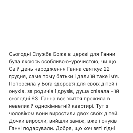
Сьогодні Служба Божа в церкві для Ганни
була якоюсь особливою-урочистою, чи що.
Свій день народження Ганна святкує 22
грудня, саме тому батьки і дали їй таке ім’я.
Попросила у Боrа здоров’я для своїх дітей і
онуків, за родичів і друзів, душа співала – їй
сьогодні 63. Ганна все життя прожила в
невеликій однокімнатній квартирі. Тут з
чоловіком вони виростили двох своїх дітей.
Дочки виросли, вийшли заміж, вже і онуків
Ганні подарували. Добре, що хоч зяті гідні