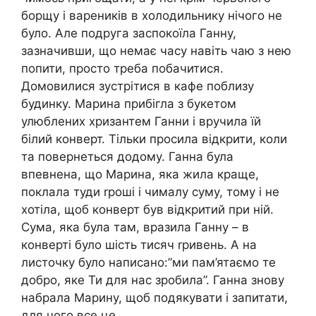
борщу і вареників в холодильнику нічого не
було. Але подруга заспокоїла Ганну,
зазначивши, що немає часу навіть чаю з нею
попити, просто треба побачитися.
Домовилися зустрітися в кафе поблизу
будинку. Марина прибігла з букетом
улюблених хризантем Ганни і вручила їй
білий конверт. Тільки просила відкрити, коли
та повернеться додому. Ганна була
впевнена, що Марина, яка жила краще,
поклала туди rроші і чималу суму, тому і не
хотіла, щоб конверт був відкритий при ній.
Сума, яка була там, вразила Ганну – в
конверті було шість тисяч rривень. А на
листочку було написано:”ми пам’ятаємо те
добро, яке Ти для нас зробила”. Ганна знову
набрала Марину, щоб подякувати і запитати,
для чого все це.