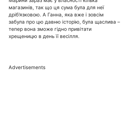
Марини зараз має у власності кілька
магазинів, так що ця сума була для неї
дріб’язковою. А Ганна, яка вже і зовсім
забула про цю давню історію, була щаслива –
тепер вона зможе гідно привітати
хрещеницю в день її весілля.
Advertisements