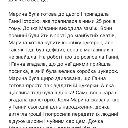
Марина була готова до цього і пригадала
Ганні історію, яка трапилася з ними 25 років
тому. Дочка Марини виходила заміж. Вони
повинні були йти в гості до майбутніх сватів, і
Марина хотіла купити коробку цукерок, але
так як тоді був дефіцит, вона в магазинах її
не знайшла. На роботі про це розповіла Ганні,
і Ганна згадала, що до неї днями прийшла
посилка, в якій була велика коробка цукерок.
Марина була щиро здивована, що Ганна
готова просто так віддати їй цукерки. А яка
щаслива тоді була її дочка! Саме вона зараз і
згадала цю історію. Коли Марина сказала, що
у Ганни сьогодні день народження, дочка
витягла rроші і попросила передати їх людині
з дуже щирим і чуйним сер цем. Дочка