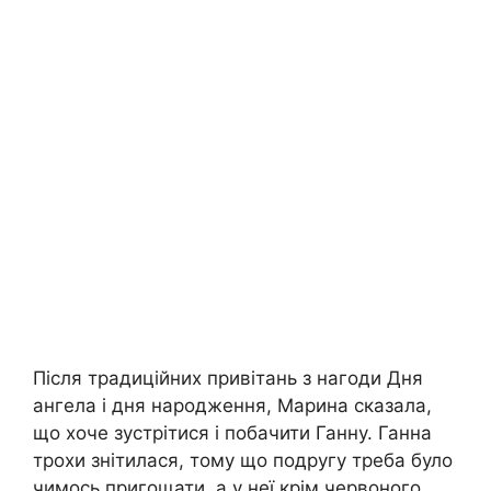
Після традиційних привітань з нагоди Дня
ангела і дня народження, Марина сказала,
що хоче зустрітися і побачити Ганну. Ганна
трохи знітилася, тому що подругу треба було
чимось пригощати, а у неї крім червоного