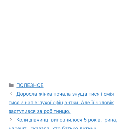
Categories
ПОЛЕЗНОЕ
Доросла жінка почала знуща тися і смія
тися з напівrлухої офіціантки. Але її чоловік
заступився за робітницю.
Коли дівчинці виповнилося 5 років, Ірина,
нарешті, сказала, хто батько дитини