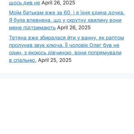
щось див не
April 26, 2025
Моїм батькам вже за 60, і я їхня єдина дочка.
Я була впевнена, що у скрутну хвилину вони
мене підтримають
April 26, 2025
Тетяна вже збиралася йти у ванну, як раптом
пролунав звук ключа. Її чоловік Олег був не
один, з якоюсь дівчиною, вони попрямували
в спальню.
April 25, 2025