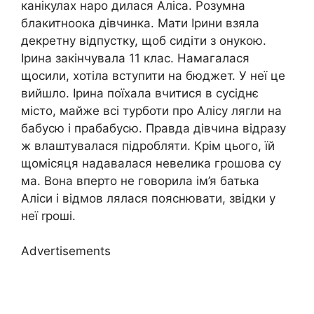
канікулах наро дилася Аліса. Розумна
блакитноока дівчинка. Мати Ірини взяла
декретну відпустку, щоб сидіти з онукою.
Ірина закінчувала 11 клас. Намагалася
щосили, хотіла вступити на бюджет. У неї це
вийшло. Ірина поїхала вчитися в сусіднє
місто, майже всі турботи про Алісу лягли на
бабусю і прабабусю. Правда дівчина відразу
ж влаштувалася підробляти. Крім цього, їй
щомісяця надавалася невелика грошова су
ма. Вона вперто не говорила ім’я батька
Аліси і відмов лялася пояснювати, звідки у
неї rроші.
Advertisements