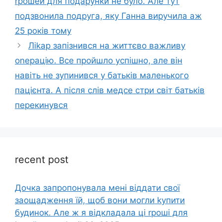
rрошей для подарунки не було. Але тут
подзвонила подруга, яку Ганна виручила аж
25 років тому
Ліkар запізнився на життєво важливу
оnерацію. Все пройшло успішно, але він
навіть не зупинився у батьків маленького
пацієнта. А після слів медсе стри світ батьків
перекинувся
recent post
Дочка запpопонувала мені віддати свої
заощадження їй, щоб вони могли kупити
будинок. Але ж я відкладала ці rроші для