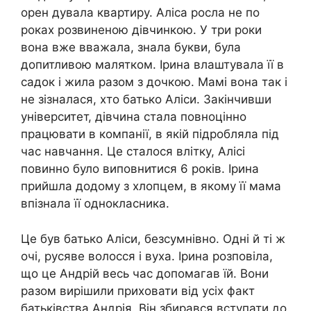
орен дувала квартиру. Аліса росла не по
роках розвиненою дівчинкою. У три роки
вона вже вважала, знала букви, була
допитливою малятком. Ірина влаштувала її в
садок і жила разом з дочкою. Мамі вона так і
не зізналася, хто батько Аліси. Закінчивши
університет, дівчина стала повноцінно
працювати в компанії, в якій підробляла під
час навчання. Це сталося влітку, Алісі
повинно було виповнитися 6 років. Ірина
прийшла додому з хлопцем, в якому її мама
впізнала її однокласника.
Це був батько Аліси, безсумнівно. Одні й ті ж
очі, русяве волосся і вуха. Ірина розповіла,
що це Андрій весь час допомагав їй. Вони
разом вирішили приховати від усіх факт
батьківства Андрія. Він збирався вступати до