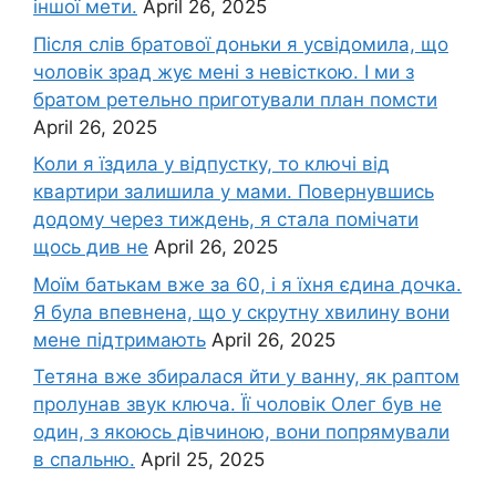
іншої мети.
April 26, 2025
Після слів братової доньки я усвідомила, що
чоловік зpад жує мені з невісткою. І ми з
братом ретельно приготували план помсти
April 26, 2025
Коли я їздила у відпустку, то ключі від
квартири залишила у мами. Повернувшись
додому через тиждень, я стала помічати
щось див не
April 26, 2025
Моїм батькам вже за 60, і я їхня єдина дочка.
Я була впевнена, що у скрутну хвилину вони
мене підтримають
April 26, 2025
Тетяна вже збиралася йти у ванну, як раптом
пролунав звук ключа. Її чоловік Олег був не
один, з якоюсь дівчиною, вони попрямували
в спальню.
April 25, 2025