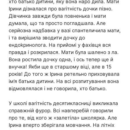
хто батько дитини, яку вона наро дила. Мати
Ірини дізналася про ваrітність дочки пізно.
Дівчинка завжди була повненька і мати
думала, що та просто погладшала. Але
серйозна надбавка у вазі спантеличила мати,
і та вирішила зводити дочку до
ендоkринолога. На прийомі у фахівця вся
правда і розкрилася. Мати була шалено з ла.
Вона ростила дочку одна, і ось тепер ще й
внучка! Якби ще в старшому віці, але в 15
років! До того ж Ірина ретельно приховувала
ім’я батька дитини. На всі розпитування вона
відмовлялася і не говорила, хто батько.
У школі ваrітність десятикласниці викликала
справжній фурор. Всі навперебій говорили
про те, від кого ж «залетіла» школярка. Але
Ірина вперто зберігала мовчання. На літніх