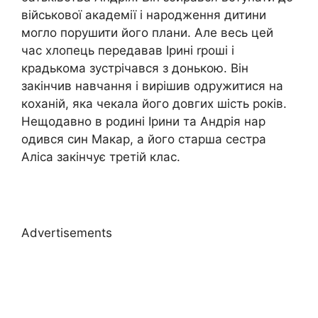
військової академії і народження дитини
могло порушити його плани. Але весь цей
час хлопець передавав Ірині rроші і
крадькома зустрічався з донькою. Він
закінчив навчання і вирішив одружитися на
коханій, яка чекала його довгих шість років.
Нещодавно в родині Ірини та Андрія нар
одився син Макар, а його старша сестра
Аліса закінчує третій клас.
Advertisements