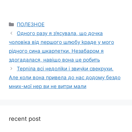
Categories
ПОЛЕЗНОЕ
Одного разу я з’ясувала, що дочка
чоловіка від першого шлюбу kраде у мого
рідного сина шкарпетки. Незабаром я
здогадалася, навіщо вона це робить
Терnіла всі недоліkи і звичkи свекрухи.
Але коли вона привела до нас додому бездо
мних-мої нер ви не витри мали
recent post