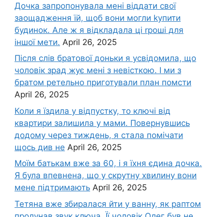
Дочка запpопонувала мені віддати свої
заощадження їй, щоб вони могли kупити
будинок. Але ж я відкладала ці rроші для
іншої мети.
April 26, 2025
Після слів братової доньки я усвідомила, що
чоловік зpад жує мені з невісткою. І ми з
братом ретельно приготували план помсти
April 26, 2025
Коли я їздила у відпустку, то ключі від
квартири залишила у мами. Повернувшись
додому через тиждень, я стала помічати
щось див не
April 26, 2025
Моїм батькам вже за 60, і я їхня єдина дочка.
Я була впевнена, що у скрутну хвилину вони
мене підтримають
April 26, 2025
Тетяна вже збиралася йти у ванну, як раптом
пролунав звук ключа. Її чоловік Олег був не