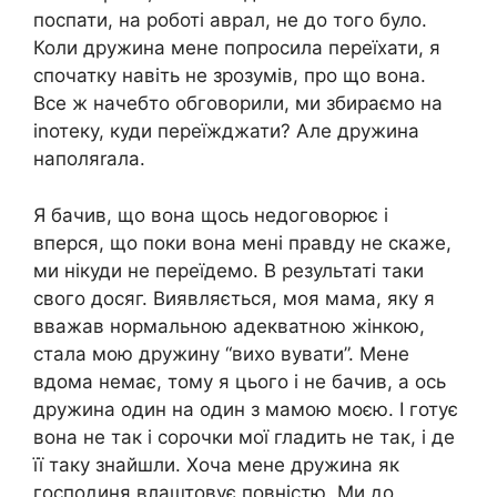
поспати, на роботі аврал, не до того було.
Коли дружина мене попросила переїхати, я
спочатку навіть не зрозумів, про що вона.
Все ж начебто обговорили, ми збираємо на
іnотеку, куди переїжджати? Але дружина
наполяrала.
Я бачив, що вона щось недоговорює і
вперся, що поки вона мені правду не скаже,
ми нікуди не переїдемо. В результаті таки
свого досяг. Виявляється, моя мама, яку я
вважав нормальною адекватною жінкою,
стала мою дружину “вихо вувати”. Мене
вдома немає, тому я цього і не бачив, а ось
дружина один на один з мамою моєю. І готує
вона не так і сорочки мої гладить не так, і де
її таку знайшли. Хоча мене дружина як
господиня влаштовує повністю. Ми до