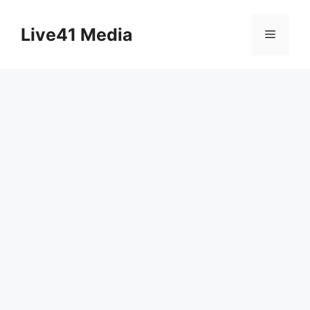
Skip
to
Live41 Media
Menu
content