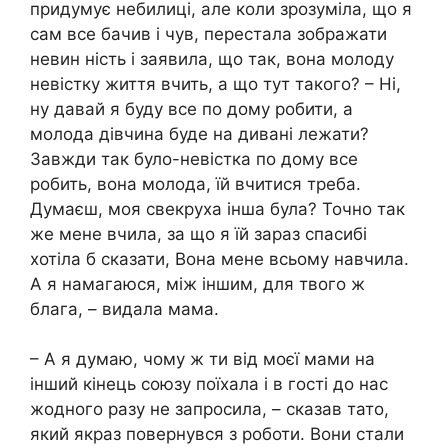
придумує небилиці, але коли зрозуміла, що я
сам все бачив і чув, перестала зображати
невин ність і заявила, що так, вона молоду
невістку життя вчить, а що тут такого? – Ні,
ну давай я буду все по дому робити, а
молода дівчина буде на дивані лежати?
Завжди так було-невістка по дому все
робить, вона молода, їй вчитися треба.
Думаєш, моя свекруха інша була? Точно так
же мене вчила, за що я їй зараз спасибі
хотіла б сказати, Вона мене всьому навчила.
А я намагаюся, між іншим, для твого ж
блага, – видала мама.
– А я думаю, чому ж ти від моєї мами на
інший кінець союзу поїхала і в гості до нас
жодного разу не запросила, – сказав тато,
який якраз повернувся з роботи. Вони стали