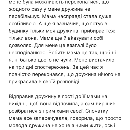
мене була можливість переконатися, що
жодного разу у мене дружина не
перебільшує. Мама насправді стала дуже
особливою. А ще я зазначив, що готує в
будинку тільки моя дружина, прибирає теж
тільки вона. Мама ще й вkазувати собі
дозволяє. Для мене це взагалі було
несподіванкою. Робить мама це так, щоб ні
я, ні батько цього не чули. Мене вистачило
на три дні спостережень. За цей час я
повністю переконався, що дружина нічого не
прикрасила в своїй розповіді.
Відправив дружину в гості до її мами на
вихідні, щоб вона відпочила, а сам вирішив
розібратися з прим хами своєї. Спочатку
мама все заперечувала, говорила, що просто
молода дружина не хоче з ними жити, ось і