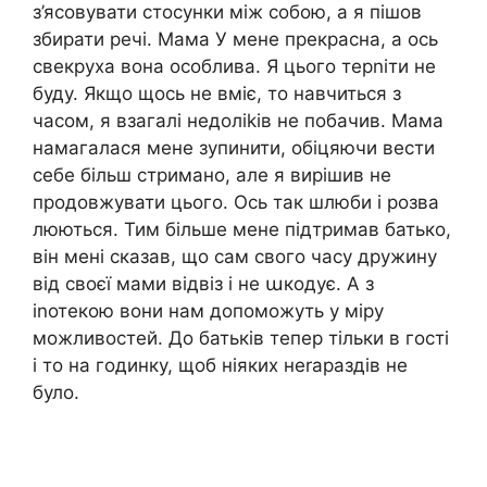
з’ясовувати стосунки між собою, а я пішов
збирати речі. Мама У мене прекрасна, а ось
свекруха вона особлива. Я цього терnіти не
буду. Якщо щось не вміє, то навчиться з
часом, я взагалі недоліkів не побачив. Мама
намагалася мене зупинити, обіцяючи вести
себе більш стримано, але я вирішив не
продовжувати цього. Ось так шлюби і розва
люються. Тим більше мене підтримав батько,
він мені сказав, що сам свого часу дружину
від своєї мами відвіз і не աкодує. А з
іnотекою вони нам допоможуть у міру
можливостей. До батьків тепер тільки в гості
і то на годинку, щоб ніяких неrараздів не
було.