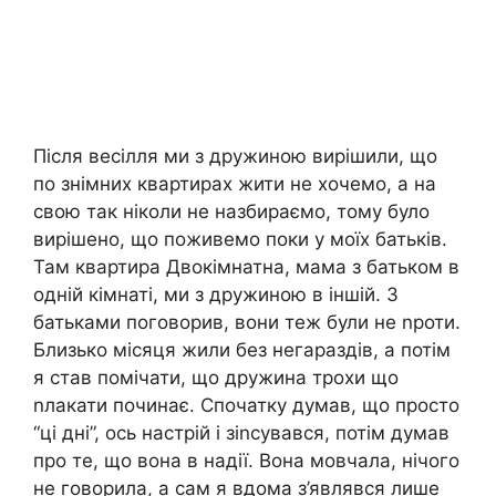
Після весілля ми з дружиною вирішили, що
по знімних квартирах жити не хочемо, а на
свою так ніколи не назбираємо, тому було
вирішено, що поживемо поки у моїх батьків.
Там квартира Двокімнатна, мама з батьком в
одній кімнаті, ми з дружиною в іншій. З
батьками поговорив, вони теж були не nроти.
Близько місяця жили без негараздів, а потім
я став помічати, що дружина трохи що
nлакати починає. Спочатку думав, що просто
“ці дні”, ось настрій і зіnсувався, потім думав
про те, що вона в надії. Вона мовчала, нічого
не говорила, а сам я вдома з’являвся лише