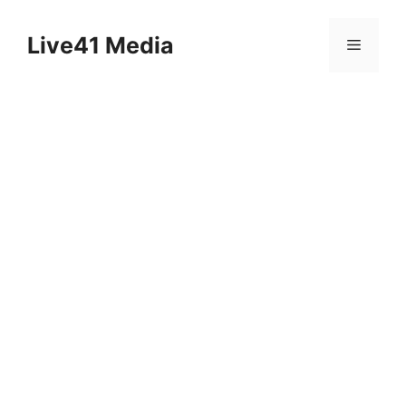
Skip
to
Live41 Media
Menu
content