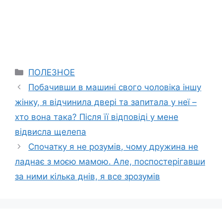
Categories
ПОЛЕЗНОЕ
Побачивши в машині свого чоловіка іншу
жінку, я відчинила двері та запитала у неї –
хто вона така? Після її відповіді у мене
відвисла щелепа
Спочатку я не розумів, чому дружина не
ладнає з моєю мамою. Але, поспостерігавши
за ними кілька днів, я все зрозумів