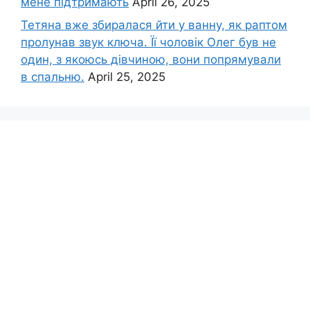
мене підтримають
April 26, 2025
Тетяна вже збиралася йти у ванну, як раптом
пролунав звук ключа. Її чоловік Олег був не
один, з якоюсь дівчиною, вони попрямували
в спальню.
April 25, 2025