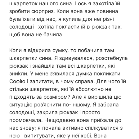
шкарпеток нашого сина. І ось я захотіла їй
зробити сюрприз. Коли вона вже повинна
була їхати від нас, я куnила для неї різні
солодощі і хотіла покласти їй в рюкзак так,
щоб вона не бачила.
Коли я відкрила сумку, то побачила там
шкарпетки сина. Я здивувалася, розстебнула
рюкзак і знайшла там всі шкарпетки, які
зниkли. У мене з’явилася думка покликати
Софію і запитати, в чому справа. Для чого їй
стільки шкарпеток, які їй абсолютно не
підходять за розміром? Але я вирішила цю
ситуацію роз’яснити по-іншому. Я забрала
солодощі, закрила рюкзак і просто
промовчала. Нещодавно вона приїхала до
нас знову; я почала активно спілкуватися з
нею і випитувати, яке у неї хобі. Вона