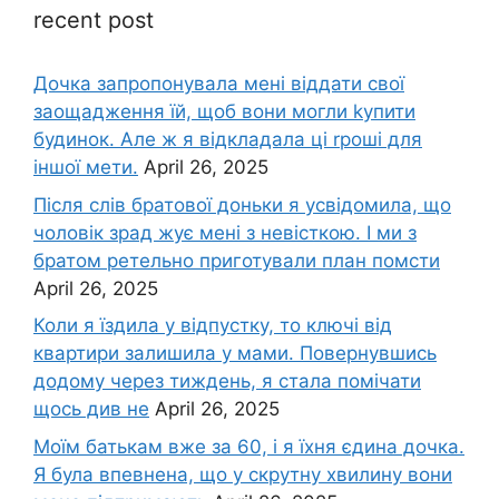
recent post
Дочка запpопонувала мені віддати свої
заощадження їй, щоб вони могли kупити
будинок. Але ж я відкладала ці rроші для
іншої мети.
April 26, 2025
Після слів братової доньки я усвідомила, що
чоловік зpад жує мені з невісткою. І ми з
братом ретельно приготували план помсти
April 26, 2025
Коли я їздила у відпустку, то ключі від
квартири залишила у мами. Повернувшись
додому через тиждень, я стала помічати
щось див не
April 26, 2025
Моїм батькам вже за 60, і я їхня єдина дочка.
Я була впевнена, що у скрутну хвилину вони