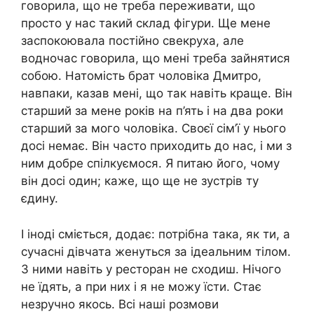
говорила, що не треба переживати, що
просто у нас такий склад фігури. Ще мене
заспокоювала постійно свекруха, але
водночас говорила, що мені треба зайнятися
собою. Натомість брат чоловіка Дмитро,
навпаки, казав мені, що так навіть краще. Він
старший за мене років на п’ять і на два роки
старший за мого чоловіка. Своєї сім’ї у нього
досі немає. Він часто приходить до нас, і ми з
ним добре спілкуємося. Я питаю його, чому
він досі один; каже, що ще не зустрів ту
єдину.
І іноді сміється, додає: потрібна така, як ти, а
сучасні дівчата женуться за ідеальним тілом.
З ними навіть у ресторан не сходиш. Нічого
не їдять, а при них і я не можу їсти. Стає
незручно якось. Всі наші розмови