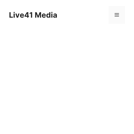
Skip
to
Live41 Media
Menu
content