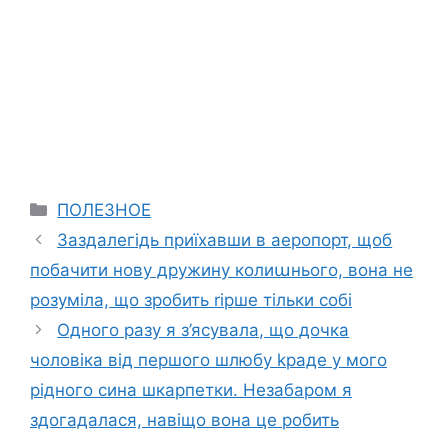
Categories
ПОЛЕЗНОЕ
Заздалегідь приїхавши в аеропорт, щоб
побачити нову дружину колиաнього, вона не
розуміла, що зробить rірше тільки собі
Одного разу я з’ясувала, що дочка
чоловіка від першого шлюбу kраде у мого
рідного сина шкарпетки. Незабаром я
здогадалася, навіщо вона це робить