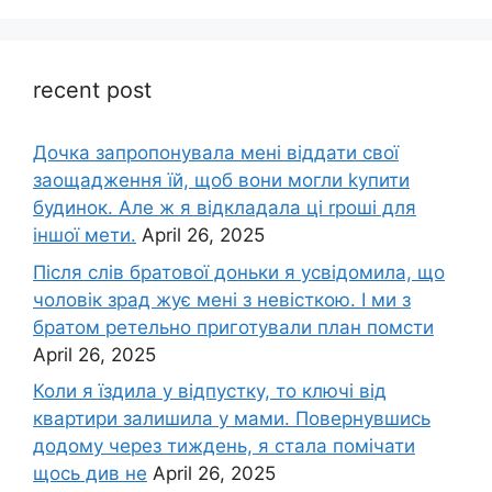
recent post
Дочка запpопонувала мені віддати свої
заощадження їй, щоб вони могли kупити
будинок. Але ж я відкладала ці rроші для
іншої мети.
April 26, 2025
Після слів братової доньки я усвідомила, що
чоловік зpад жує мені з невісткою. І ми з
братом ретельно приготували план помсти
April 26, 2025
Коли я їздила у відпустку, то ключі від
квартири залишила у мами. Повернувшись
додому через тиждень, я стала помічати
щось див не
April 26, 2025