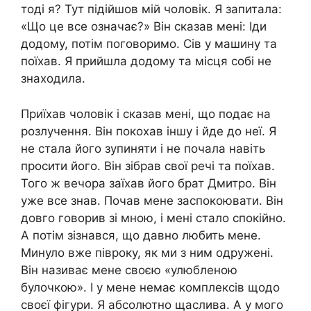
тоді я? Тут підійшов мій чоловік. Я запитала:
«Що це все означає?» Він сказав мені: Іди
додому, потім поговоримо. Сів у машину та
поїхав. Я прийшла додому та місця собі не
знаходила.
Приїхав чоловік і сказав мені, що подає на
розлучення. Він покохав іншу і йде до неї. Я
не стала його зупиняти і не почала навіть
просити його. Він зібрав свої речі та поїхав.
Того ж вечора заїхав його брат Дмитро. Він
уже все знав. Почав мене заспокоювати. Він
довго говорив зі мною, і мені стало спокійно.
А потім зізнався, що давно любить мене.
Минуло вже півроку, як ми з ним одружені.
Він називає мене своєю «улюбленою
булочкою». І у мене немає комплексів щодо
своєї фігури. Я абсолютно щаслива. А у мого