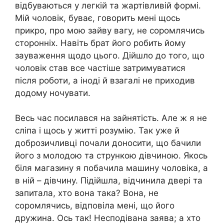
відбуваються у легкій та жартівливій формі.
Мій чоловік, буває, говорить мені щось
прикро, про мою зайву вагу, не соромлячись
сторонніх. Навіть брат його робить йому
зауваження щодо цього. Дійшло до того, що
чоловік став все частіше затримуватися
після роботи, а іноді й взагалі не приходив
додому ночувати.
Весь час посилався на зайнятість. Але ж я не
сліпа і щось у житті розумію. Так уже й
доброзичливці почали доносити, що бачили
його з молодою та стрункою дівчиною. Якось
біля магазину я побачила машину чоловіка, а
в ній – дівчину. Підійшла, відчинила двері та
запитала, хто вона така? Вона, не
соромлячись, відповіла мені, що його
дружина. Ось так! Несподівана заява; а хто