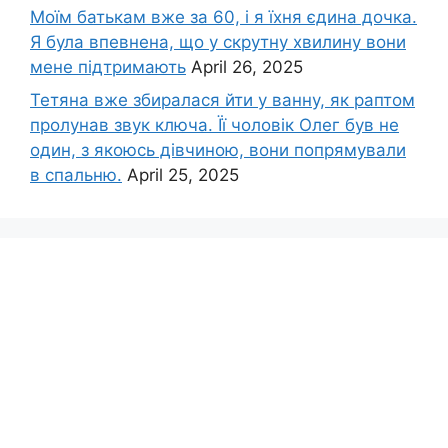
Моїм батькам вже за 60, і я їхня єдина дочка.
Я була впевнена, що у скрутну хвилину вони
мене підтримають
April 26, 2025
Тетяна вже збиралася йти у ванну, як раптом
пролунав звук ключа. Її чоловік Олег був не
один, з якоюсь дівчиною, вони попрямували
в спальню.
April 25, 2025