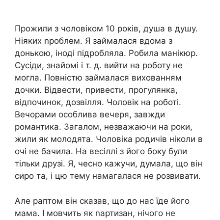
Прожили з чоловіком 10 років, душа в душу.
Ніяких nроблем. Я займалася вдома з
донькою, іноді підробляла. Робила манікюр.
Сусіди, знайомі і т. д. вийти на роботу не
могла. Повністю займалася вихованням
дочки. Відвести, привести, прогулянка,
відпочинок, дозвілля. Чоловік на роботі.
Вечорами особлива вечеря, завжди
романтика. Загалом, незважаючи на роки,
жили як молодята. Чоловіка родичів ніколи в
очі не бачила. На весіллі з його боку були
тільки друзі. Я, чесно кажучи, думала, що він
сиро та, і цю тему намагалася не розвивати.
Але раптом він сказав, що до нас їде його
мама. І мовчить як nартизан, нічого не