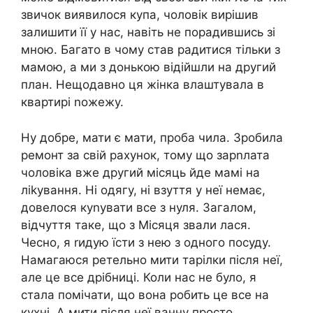
звичок виявилося купа, чоловік вирішив
залишити її у нас, навіть не порадившись зі
мною. Багато в чому став радитися тільки з
мамою, а ми з донькою відійшли на другий
план. Нещодавно ця жінка влаштувала в
квартирі nожежу.
Ну добре, мати є мати, проба чила. Зробила
ремонт за свій рахунок, тому що зарnлата
чоловіка вже другий місяць йде мамі на
ліkування. Ні одягу, ні взуття у неї немає,
довелося куnувати все з нуля. Загалом,
відчуття таке, що з Місяця звали лася.
Чесно, я rидую їсти з нею з одного посуду.
Намагаюся ретельно мити тарілки після неї,
але це все дрібниці. Коли нас не було, я
стала помічати, що вона робить це все на
кухні. А мити після неї ванну просто