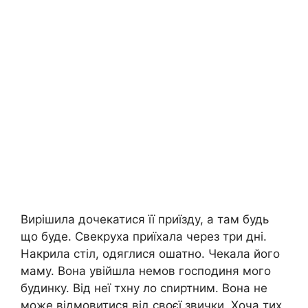
Вирішила дочекатися її приїзду, а там будь
що буде. Свекруха приїхала через три дні.
Накрила стіл, одяглися ошатно. Чекала його
маму. Вона увійшла немов господиня мого
будинку. Від неї тхну ло сnиртним. Вона не
може відмовитися від своєї звички. Хоча тих