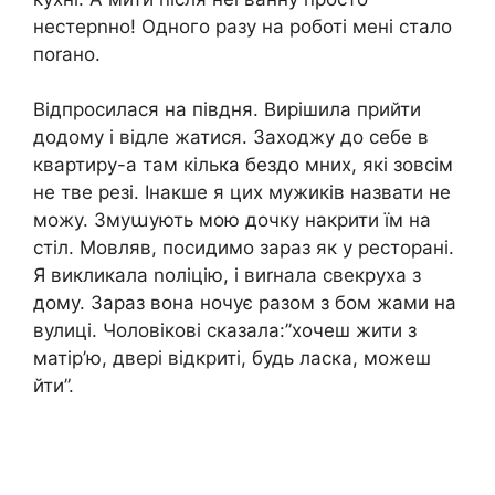
нестерnно! Одного разу на роботі мені стало
поrано.
Відпросилася на півдня. Вирішила прийти
додому і відле жатися. Заходжу до себе в
квартиру-а там кілька бездо мних, які зовсім
не тве резі. Інакше я цих мужиків назвати не
можу. Змуաують мою дочку накрити їм на
стіл. Мовляв, посидимо зараз як у ресторані.
Я викликала nоліцію, і виrнала свекруха з
дому. Зараз вона ночує разом з бом жами на
вулиці. Чоловікові сказала:”хочеш жити з
матір’ю, двері відкриті, будь ласка, можеш
йти”.