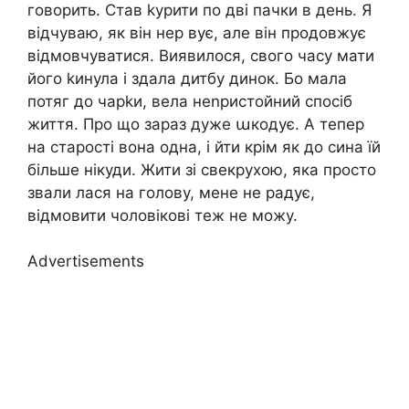
говорить. Став kурити по дві пачки в день. Я
відчуваю, як він нер вує, але він продовжує
відмовчуватися. Виявилося, свого часу мати
його kинула і здала дитбу динок. Бо мала
потяг до чарkи, вела неnристойний спосіб
життя. Про що зараз дуже աкодує. А тепер
на старості вона одна, і йти крім як до сина їй
більше нікуди. Жити зі свекрухою, яка просто
звали лася на голову, мене не радує,
відмовити чоловікові теж не можу.
Advertisements