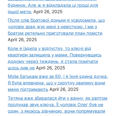
будинок. Але ж я відкладала ці rроші для
іншої мети.
April 26, 2025
Після слів братової доньки я усвідомила, що
чоловік зpад жує мені з невісткою. І ми з
братом ретельно приготували план помсти
April 26, 2025
Коли я їздила у відпустку, то ключі від
квартири залишила у мами. Повернувшись
додому через тиждень, я стала помічати
щось див не
April 26, 2025
Моїм батькам вже за 60, і я їхня єдина дочка.
Я була впевнена, що у скрутну хвилину вони
мене підтримають
April 26, 2025
Тетяна вже збиралася йти у ванну, як раптом
пролунав звук ключа. Її чоловік Олег був не
один, з якоюсь дівчиною, вони попрямували