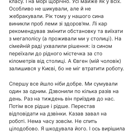
класу. І на морі щорічно. Усі майже як у всіх.
Особливо не шикували, але й не
жебракували. Рік тому у нашого сина
виникли проб леми зі здоров’ям. Лі кар
рекомендував змінити обстановку та виїхати
з мегаполісу (а проживали ми у столиці). На
сімейній раді ухвалили рішення: із сином
переїхали до рідного містечка за сто
кілометрів від столиці. А Євген (мій чоловік)
залишився у Києві, бо не міг втратити роботу.
Спершу все йшло ніби добре. Ми сумували
один за одним. Дзвонили по кілька разів на
день. Раз на тиждень він приїздив до нас.
Потім все рідше і рідше. Перестав
відповідати на дзвінки. Казав завал на
роботі. Нема часу зовсім. Не спить
цілодобово. Я шкодувала його. І ось вирішила