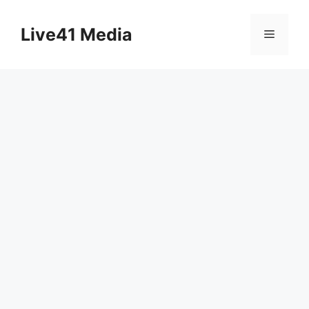
Skip
to
Live41 Media
Menu
content