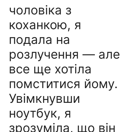
чоловіка з
коханкою, я
подала на
розлучення — але
все ще хотіла
помститися йому.
Увімкнувши
ноутбук, я
зрозуміла, що він