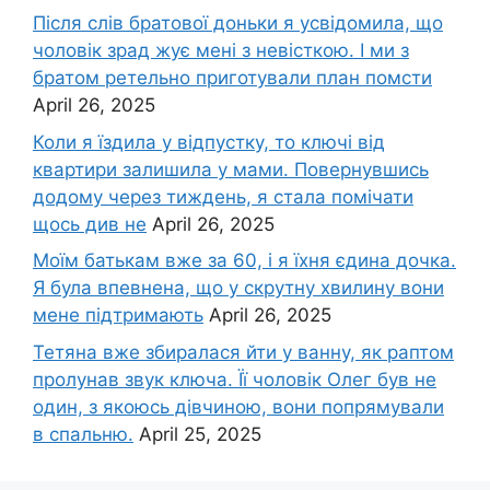
Після слів братової доньки я усвідомила, що
чоловік зpад жує мені з невісткою. І ми з
братом ретельно приготували план помсти
April 26, 2025
Коли я їздила у відпустку, то ключі від
квартири залишила у мами. Повернувшись
додому через тиждень, я стала помічати
щось див не
April 26, 2025
Моїм батькам вже за 60, і я їхня єдина дочка.
Я була впевнена, що у скрутну хвилину вони
мене підтримають
April 26, 2025
Тетяна вже збиралася йти у ванну, як раптом
пролунав звук ключа. Її чоловік Олег був не
один, з якоюсь дівчиною, вони попрямували
в спальню.
April 25, 2025