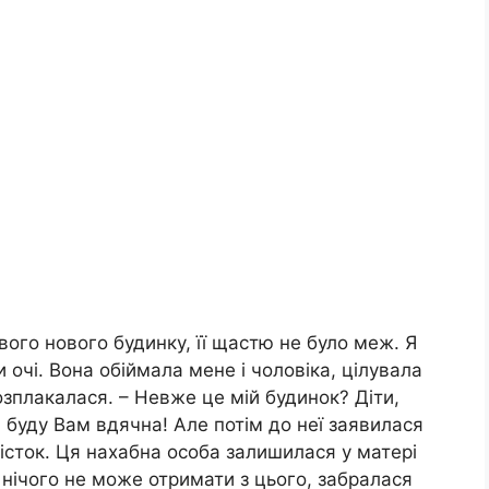
вого нового будинку, її щастю не було меж. Я
 очі. Вона обіймала мене і чоловіка, цілувала
розплакалася. – Невже це мій будинок? Діти,
 буду Вам вдячна! Але потім до неї заявилася
звісток. Ця нахабна особа залишилася у матері
о нічого не може отримати з цього, забралася