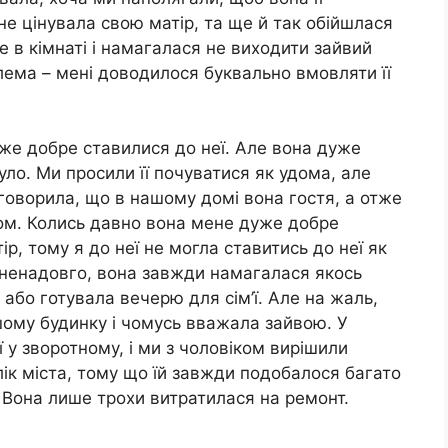
 не цінувала свою матір, та ще й так обійшлася
е в кімнаті і намагалася не виходити зайвий
блема – мені доводилося буквально вмовляти її
уже добре ставилися до неї. Але вона дуже
ло. Ми просили її почуватися як удома, але
 говорила, що в нашому домі вона гостя, а отже
ом. Колись давно вона мене дуже добре
р, тому я до неї не могла ставитись до неї як
 ненадовго, вона завжди намагалася якось
або готувала вечерю для сім’ї. Але на жаль,
ому будинку і чомусь вважала зайвою. У
ї у зворотному, і ми з чоловіком вирішили
ік міста, тому що їй завжди подобалося багато
 Вона лише трохи витратилася на ремонт.