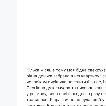
Кілька місяців тому моя бідна свекрух
рідна донька забрала в неї квартиру і з
чоловіком вирішили поселити її в нас, і
Сергіївна дуже мудра та вихована жінк
у розмову, вона навіть жодного разу н
трапилося. Я практично не чула, щоб у 
свекруха. Вона нам навіть пенсію відда