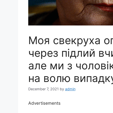
Моя свекруха о
через підлий вч
але ми з чолові
на волю випадк
December 7, 2021
by
admin
Advertisements