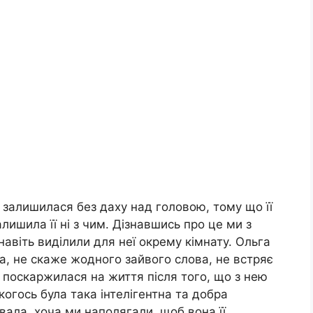
а залишилася без даху над головою, тому що її
алишила її ні з чим. Дізнавшись про це ми з
 навіть виділили для неї окрему кімнату. Ольга
а, не скаже жодного зайвого слова, не встряє
е поскаржилася на життя після того, що з нею
когось була така інтелігентна та добра
вала, хоча ми наполягали, щоб вона її