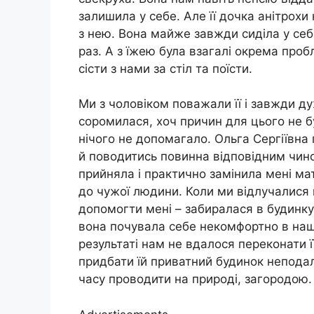
залишила у себе. Але її дочка анітрохи
з нею. Вона майже завжди сиділа у себ
раз. А з їжею була взагалі окрема про
сісти з нами за стіл та поїсти.
Ми з чоловіком поважали її і завжди д
соромилася, хоч причин для цього не бу
нічого не допомагало. Ольга Сергіївна
й поводитись повинна відповідним чин
прийняла і практично замінила мені маті
до чужої людини. Коли ми відлучалися
допомогти мені – забиралася в будинку 
вона почувала себе некомфортно в наш
результаті нам не вдалося переконати ї
придбати їй приватний будинок неподал
часу проводити на природі, загородою.