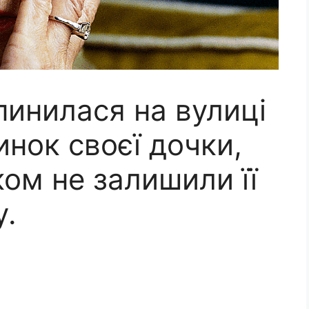
пинилася на вулиці
инок своєї дочки,
ком не залишили її
у.