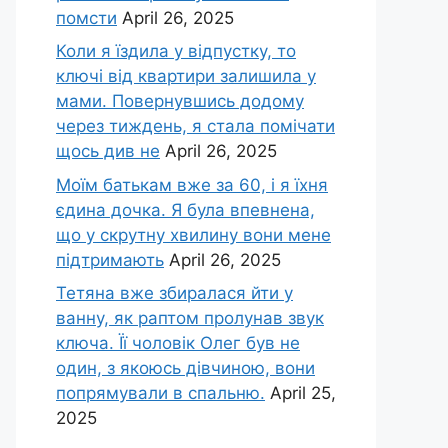
помсти
April 26, 2025
Коли я їздила у відпустку, то
ключі від квартири залишила у
мами. Повернувшись додому
через тиждень, я стала помічати
щось див не
April 26, 2025
Моїм батькам вже за 60, і я їхня
єдина дочка. Я була впевнена,
що у скрутну хвилину вони мене
підтримають
April 26, 2025
Тетяна вже збиралася йти у
ванну, як раптом пролунав звук
ключа. Її чоловік Олег був не
один, з якоюсь дівчиною, вони
попрямували в спальню.
April 25,
2025