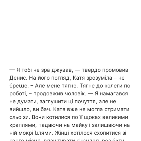
— Я тобі не зра джував, — твердо промовив
Денис. На його погляд, Катя зрозуміла – не
бреաе. – Але мене тягне. Тягне до колеги по
роботі, – продовжив чоловік. — Я намагався
не думати, заглушити ці почуття, але не
вийшло, ви бач. Катя вже не могла стримати
сльо зи. Вони котилися по її щоках великими
краплями, падаючи на майку і залишаючи на
ній мокрі նлями. Жінці хотілося схопитися зі
свого місця, влаштувати сկандал, роз бити