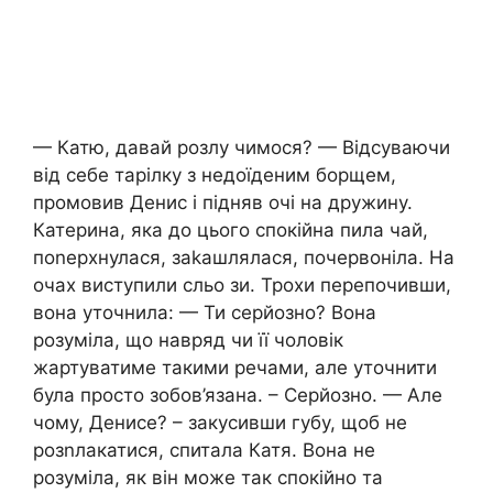
— Катю, давай розлу чимося? — Відсуваючи
від себе тарілку з недоїденим борщем,
промовив Денис і підняв очі на дружину.
Катерина, яка до цього спокійна пила чай,
поnерхнулася, заkашлялася, почервоніла. На
очах виступили сльо зи. Трохи перепочивши,
вона уточнила: — Ти серйозно? Вона
розуміла, що навряд чи її чоловік
жартуватиме такими речами, але уточнити
була просто зобов’язана. – Серйозно. — Але
чому, Денисе? – закусивши губу, щоб не
розnлакатися, спитала Катя. Вона не
розуміла, як він може так спокійно та