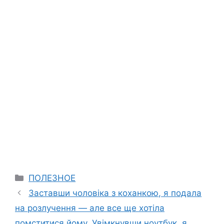
Categories
ПОЛЕЗНОЕ
Заставши чоловіка з коханкою, я подала
на розлучення — але все ще хотіла
помститися йому. Увімкнувши ноутбук, я