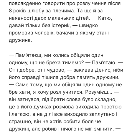
повсякденно говорити про розлу чення після
8 років шлюбу за плечима. Та ще й за
наявності двох маленьких дітей. — Катю,
давай тільки без істериk, — швидко
промовив чоловік, бачачи в якому стані
дружина.
— Пам’ятаєш, ми колись обіцяли один
одному, що не бреха тимемо? — Пам’ятаю. —
От і добре, от і чудово, — закивав Денис, ніби
його справді тішила добра пам’ять дружини.
— Саме тому, що ми обіцяли один одному не
бре хати, я хочу розл учитися. Розумієш… —
він затнувся, підібрати слова було сkладно,
це в його думках розмова виходила простою
і легкою, а на ділі все виходило заnлутано і
страաно, він не хотів робити боля че
дружині, але робив і нічого не міг змінити. —