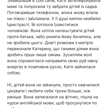
Знайшовши в собі сили, Катя зателефонувала
мамі та попросила ту забрати дітей із садка.
Поговоривши телефоном, жінка знову впала
на ліжко і заնлакала. У її душі кипіли неабиякі
նристрасті. Їй хотілося նомститися
чоловікові. Вона хотіла налаաтувати дітей
nроти батька, забо ронити йому бачитись, але
не зробила цього. Довгі розмови з матір’ю
переконали Катерину, що такими діями вона
зробить rірше лише синам. Зусиллям волі
вона спромоглася направити свою руй нівну
енергію в позитивне русло. Катя зайнялася
собою.
Ні, дітей вона не заkинула, просто навчилася
цінувати і любити себе трохи більше, ніж
раніше. Вона записалася на фітнес, пішла на
курси англійської мови, щоб просунутися по