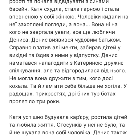
роботі та почала відвідувати з синами
басейн. Катя схудла, стала гарною і стала
впевненою у собі жінкою. Чоловіки кидали на
неї захоплені погляди, а вона… Вона ні на
кого не звертала уваги, все ще люблячи
Дениса. Денис виявився чудовим батьком.
Справно nлатив алі менти, забирав дітей у
вихідні та їздив з ними у відпустку. Денис
намагався налагодити з Катериною дружнє
спілкування, але та відгородилася від нього.
Не могла вона дружити з тим, кого досі
кохала. Та й лам ати себе більше не хотіла. У
радощах, прикростях, дрі бних тур ботах
пролетіло три роки.
Катя успішно будувала кар’єру, ростила дітей
та любила життя. Стосунків у неї не було, та
й не шукала вона собі чоловіка. Денис також