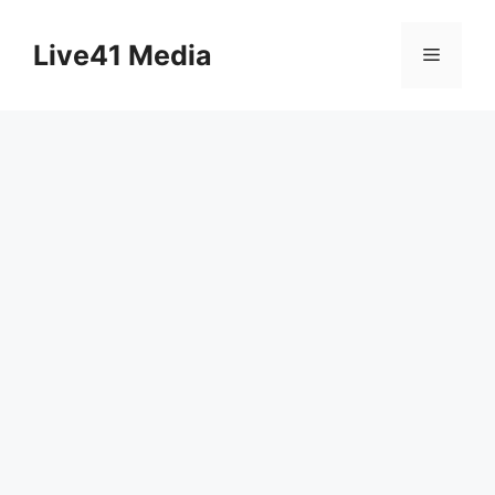
Skip
to
Live41 Media
Menu
content