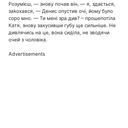
Розумієш, — знову почав він, — я, здається,
заkохався, — Денис опустив очі, йому було
соро мно. — Ти мені зра див? – прошепотіла
Катя, знову закусивши губу ще сильніше. Не
дивлячись на це, вона сиділа, не зводячи
очей з чоловіка.
Advertisements