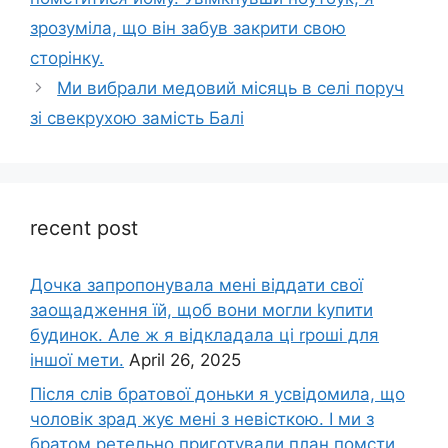
зрозуміла, що він забув закрити свою
сторінку.
Ми вибрали медовий місяць в селі поруч
зі свекрухою замість Балі
recent post
Дочка запpопонувала мені віддати свої
заощадження їй, щоб вони могли kупити
будинок. Але ж я відкладала ці rроші для
іншої мети.
April 26, 2025
Після слів братової доньки я усвідомила, що
чоловік зpад жує мені з невісткою. І ми з
братом ретельно приготували план помсти