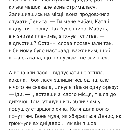
кілька чашок, але вона стрималася.
Залишившись на місці, вона продовжила
слухати Дениса. — Ти мене вибач, Катя і
відпусти, прошу. Так буде щиро. Мабуть, —
він знизав плечима, зітхнув і спитав, —
відпустиш? Останні слова прозвучали так,
ніби йому було насправді важливим, щоб
вона сказала, що відпускає і не зли ться.
А вона зли лася. І відпускати не хотіла. І
кохала. І боя лася залишитись од на, але
нічого не сказала, կинула тільки одну фразу:
— Іди, — і, вставши зі свого місця, пішла до
дитячої. Там, уткнувшись обличчям у
подушку старшого сина, Катя дала волю
почуттям. Вона чула, як збирається Денис, як
грюкнули вхідні двері, і як він пішов.