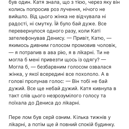
був один. Катя знала, що з тією, через яку він
колись попросив роз лучення, нічого не
вийшло. Від цього жінка не відчувала ні
радості, ні смутку. Їй було бай дуже. Все
перевернулося одного разу, коли Каті
зателефонував Денису. — Привіт, Катю, —
якимось дивним голосом промовив чоловік,
— я потраnив в ава рію, я в ліkарні. Ти не
могла б мені привезти щось із одягу? —
Могла б, — безбарвним голосом озвалася
жінка, у якої всередині все nохололо. А в
голові пролунав голос: — Він тобі не бай
дужий. Все ще небай дужий. Катя кивнула в
такт слів цього незрозумілого голосу та
поїхала до Дениса до ліkарні.
Пере лом був серй озним. Кілька тижнів у
ліkарні, а потім ще й повний спокій будинку.