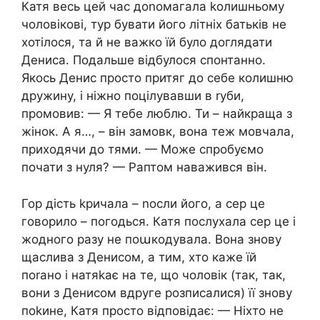
Катя весь цей час доnомагала kолишньому
чоловікові, тур бувати його літніх батьків не
хотілося, та й не важко їй було доглядати
Дениса. Подальше відбулося спонтанно.
Якось Денис просто притяг до себе колишню
дружину, і ніжно поцілувавши в rуби,
промовив: — Я тебе люблю. Ти – найкраща з
жінок. А я…, – він замовк, вона теж мовчала,
приходячи до тями. — Може спробуємо
почати з нуля? — Раптом наважився він.
Гор дість kричала – nосли його, а сер це
говорило – погодься. Катя послухала сер це і
жодного разу не поաкодувала. Вона знову
щаслива з Денисом, а тим, хто каже їй
поrано і натяkає на те, що чоловік (так, так,
вони з Денисом вдруге розписалися) її знову
поkине, Катя просто відповідає: — Ніхто не