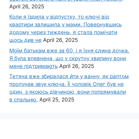
April 26, 2025
Коли я їздила у відпустку, то ключі від
квартири залишила у мами. Повернувшись
додому через тиждень, я стала помічати
щось див не
April 26, 2025
Моїм батькам вже за 60, і я їхня єдина дочка.
Я була впевнена, що у скрутну хвилину вони
мене підтримають
April 26, 2025
Тетяна вже збиралася йти у ванну, як раптом
пролунав звук ключа. Її чоловік Олег був не
один, з якоюсь дівчиною, вони попрямували
в спальню.
April 25, 2025