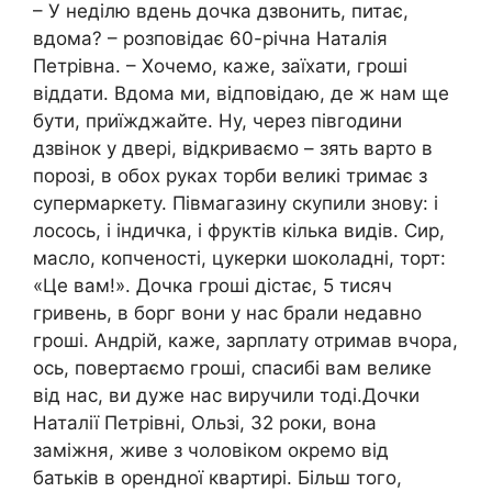
– У неділю вдень дочка дзвонить, питає,
вдома? – розповідає 60-річна Наталія
Петрівна. – Хочемо, каже, заїхати, гроші
віддати. Вдома ми, відповідаю, де ж нам ще
бути, приїжджайте. Ну, через півгодини
дзвінок у двері, відкриваємо – зять варто в
порозі, в обох руках торби великі тримає з
супермаркету. Півмагазину скупили знову: і
лосось, і індичка, і фруктів кілька видів. Сир,
масло, копченості, цукерки шоколадні, торт:
«Це вам!». Дочка гроші дістає, 5 тисяч
гривень, в борг вони у нас брали недавно
гроші. Андрій, каже, зарплату отримав вчора,
ось, повертаємо гроші, спасибі вам велике
від нас, ви дуже нас виручили тоді.Дочки
Наталії Петрівні, Ользі, 32 роки, вона
заміжня, живе з чоловіком окремо від
батьків в орендної квартирі. Більш того,