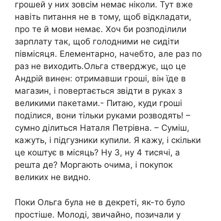
грошей у них зовсім немає ніколи. Тут вже
навіть питання не в тому, щоб відкладати,
про те й мови немає. Хоч би розподілили
зарплату так, щоб голодними не сидіти
півмісяця. Елементарно, начебто, але раз по
раз не виходить.Ольга стверджує, що це
Андрій винен: отримавши гроші, він їде в
магазин, і повертається звідти в руках з
великими пакетами.- Питаю, куди гроші
поділися, вони тільки руками розводять! –
сумно ділиться Наталя Петрівна. – Суміш,
кажуть, і підгузники купили. Я кажу, і скільки
це коштує в місяць? Ну 3, ну 4 тисячі, а
решта де? Моргають очима, і покупок
великих не видно.
Поки Ольга була не в декреті, як-то було
простіше. Молоді, звичайно, позичали у