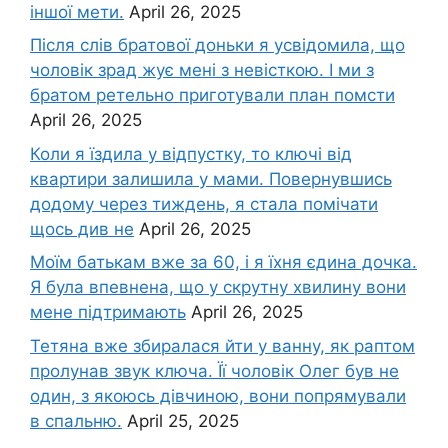
іншої мети.
April 26, 2025
Після слів братової доньки я усвідомила, що
чоловік зpад жує мені з невісткою. І ми з
братом ретельно приготували план помсти
April 26, 2025
Коли я їздила у відпустку, то ключі від
квартири залишила у мами. Повернувшись
додому через тиждень, я стала помічати
щось див не
April 26, 2025
Моїм батькам вже за 60, і я їхня єдина дочка.
Я була впевнена, що у скрутну хвилину вони
мене підтримають
April 26, 2025
Тетяна вже збиралася йти у ванну, як раптом
пролунав звук ключа. Її чоловік Олег був не
один, з якоюсь дівчиною, вони попрямували
в спальню.
April 25, 2025