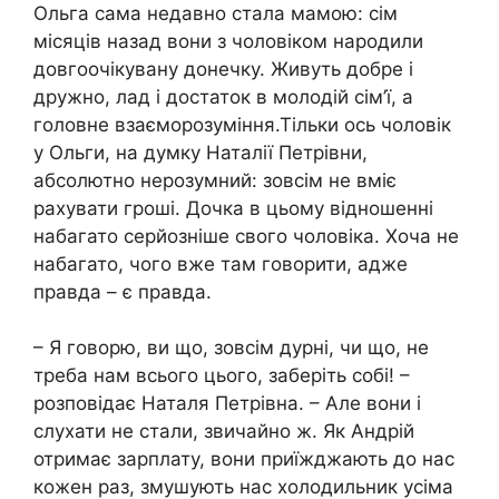
Ольга сама недавно стала мамою: сім
місяців назад вони з чоловіком народили
довгоочікувану донечку. Живуть добре і
дружно, лад і достаток в молодій сім’ї, а
головне взаєморозуміння.Тільки ось чоловік
у Ольги, на думку Наталії Петрівни,
абсолютно нерозумний: зовсім не вміє
рахувати гроші. Дочка в цьому відношенні
набагато серйозніше свого чоловіка. Хоча не
набагато, чого вже там говорити, адже
правда – є правда.
– Я говорю, ви що, зовсім дурні, чи що, не
треба нам всього цього, заберіть собі! –
розповідає Наталя Петрівна. – Але вони і
слухати не стали, звичайно ж. Як Андрій
отримає зарплату, вони приїжджають до нас
кожен раз, змушують нас холодильник усіма