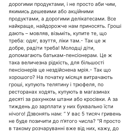
дорогими продуктами, і не просто аби чим,
якимись дешевими або акційними
продуктами, а дорогими делікатесами. Все
найкраще, найдорожче нам приносять. Гроші
дають – мовляв, візьміть, купите те, що
треба: одяг, взуття, ліки там.- Так це ж
добре, радіти треба! Молодці діти,
допомагають батькам-пенсіонерам. Це ж
така величезна рідкість, для більшості
пенсіонерів це нездійснена мрія.- Так що
хорошого? На початку місяця витрачають
гроші, купують телятину і трюфеля, по
ресторанах ходять, купують в магазинах
десяті за рахунком штани або кросівки. А за
тиждень до зарплати у них буквально їсти
нічого! Дзвонять нам: ” У вас 5 тисяч гривень
не буде позичити до п’ятого числа? “Я просто
в такому розчаруванні вже від них, кажу, до