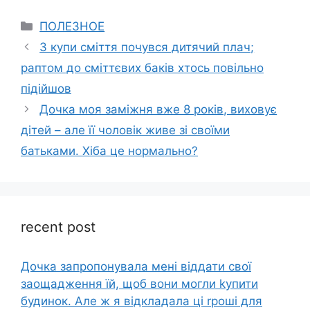
Categories
ПОЛЕЗНОЕ
З купи сміття почувся дитячий плач;
раптом до сміттєвих баків хтось повільно
підійшов
Дочка моя заміжня вже 8 років, виховує
дітей – але її чоловік живе зі своїми
батьками. Хіба це нормально?
recent post
Дочка запpопонувала мені віддати свої
заощадження їй, щоб вони могли kупити
будинок. Але ж я відкладала ці rроші для