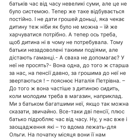
батьків час від часу невеликі суми, але це не
було системою. Тепер же таке відбувається
постійно. І не дати грошей доньці, яка чекає
дитину теж ніби як було не можна – їй же
харчуватися потрібно. А тепер ось треба,
щоб дитина ні в чому не потребувала. Тому
батьки незадоволені такими подіями, але
дістають гаманці.- А сваха не допомагає? У
неї не просять?- Вона одна, до того ж старша
за нас, на пенсії давно, за грошима до неї не
звертаються ! – пояснює Наталія Петрівна. –
До того ж вона частіше з дитиною сидить,
коли молодим треба в магазин, наприклад.
Ми з батьком багатшими неї, якщо так можна
сказати, звичайно. Все-таки дві пенсії, плюс
батько підробляє час від часу. Ну, у нас вже і
заощадження які – то вдома лежать-для
Ольги. На початку місяця вони її нам