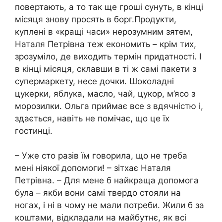
повертають, а то так ще гроші сунуть, в кінці
місяця знову просять в борг.Продукти,
куплені в «кращі часи» нерозумним зятем,
Наталя Петрівна теж економить – крім тих,
зрозуміло, де виходить термін придатності. І
в кінці місяця, склавши в ті ж самі пакети з
супермаркету, несе дочки. Шоколадні
цукерки, яблука, масло, чай, цукор, м’ясо з
морозилки. Ольга приймає все з вдячністю і,
здається, навіть не помічає, що це їх
гостинці.
– Уже сто разів їм говорила, що не треба
мені ніякої допомоги! – зітхає Наталя
Петрівна. – Для мене б найкраща допомога
була – якби вони самі твердо стояли на
ногах, і ні в чому не мали потреби. Жили б за
коштами, відкладали на майбутнє, як всі