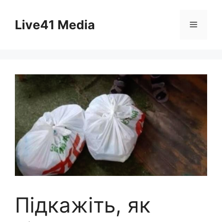
Skip
to
Live41 Media
Menu
content
Підкажіть, як