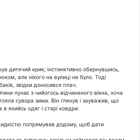
чув дитячий крик; інстинктивно обернувшись,
ком, але нікого на вулиці не було. Тоді
баків, звідки доносився плач.
итини лунає з чийогось відчиненого вікна, хоча
тояла сувора зима. Він глянув і зауважив, що
 в якийсь одяг і старі ковдри.
швидкістю попрямував додому, щоб дати
лядати за дитиною; оскільки займався він таким