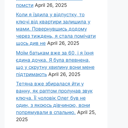
помсти
April 26, 2025
Коли я їздила у відпустку, то
ключі від квартири залишила у
мами. Повернувшись додому
через тиждень, я стала помічати
щось див не
April 26, 2025
Моїм батькам вже за 60, і я їхня
єдина дочка. Я була впевнена,
що у скрутну хвилину вони мене
підтримають
April 26, 2025
Тетяна вже збиралася йти у
ванну, як раптом пролунав звук
ключа. Її чоловік Олег був не
один, з якоюсь дівчиною, вони
попрямували в спальню.
April 25,
2025