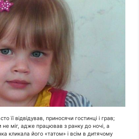
сто її відвідував, приносячи гостинці і грав;
 не міг, адже працював з ранку до ночі, а
нка кликала його «татом» і всім в дитячому