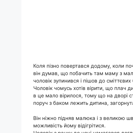
Коля пізно повертався додому, коли по
він думав, що побачить там маму з малю
чоловік зупинився і пішов до сміттєвих 
Чоловік чомусь хотів вірити, що плач д
в це мало вірилося, тому що на дворі с
поруч з баком лежить дитина, загорнута
Він ніжно підняв малюка і з великою 
можливість йому відігрітися.
Чоловік з ранку до ночі намагався дог