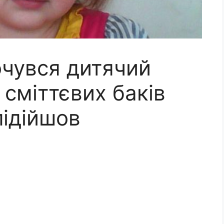
очувся дитячий
 сміттєвих баків
підійшов