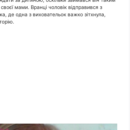
своєї мами. Вранці чоловік відправився з
а, де одна з виховательок важко зітхнула,
торію.