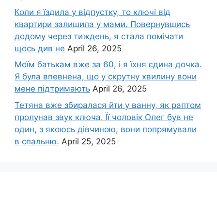
Коли я їздила у відпустку, то ключі від
квартири залишила у мами. Повернувшись
додому через тиждень, я стала помічати
щось див не
April 26, 2025
Моїм батькам вже за 60, і я їхня єдина дочка.
Я була впевнена, що у скрутну хвилину вони
мене підтримають
April 26, 2025
Тетяна вже збиралася йти у ванну, як раптом
пролунав звук ключа. Її чоловік Олег був не
один, з якоюсь дівчиною, вони попрямували
в спальню.
April 25, 2025