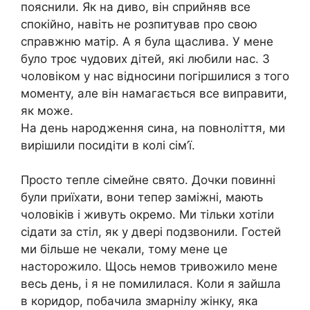
пояснили. Як на диво, він сприйняв все
спокійно, навіть не розпитував про свою
справжню матір. А я була щаслива. У мене
було троє чудових дітей, які любили нас. З
чоловіком у нас відносини погіршилися з того
моменту, але він намагається все виправити,
як може.
На день народження сина, на повноліття, ми
вирішили посидіти в колі сім’ї.
Просто тепле сімейне свято. Дочки повинні
були приїхати, вони тепер заміжні, мають
чоловіків і живуть окремо. Ми тільки хотіли
сідати за стіл, як у двері подзвонили. Гостей
ми більше не чекали, тому мене це
насторожило. Щось немов тривожило мене
весь день, і я не помилилася. Коли я зайшла
в коридор, побачила змарнілу жінку, яка