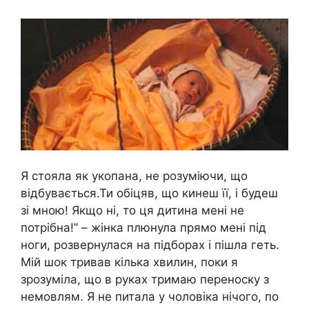
Я стояла як укопана, не розуміючи, що
відбувається.Ти обіцяв, що кинеш її, і будеш
зі мною! Якщо ні, то ця дитина мені не
потрібна!” – жінка плюнула прямо мені під
ноги, розвернулася на підборах і пішла геть.
Мій шок тривав кілька хвилин, поки я
зрозуміла, що в руках тримаю переноску з
немовлям. Я не питала у чоловіка нічого, по