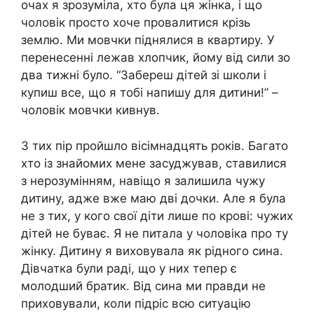
очах я зрозуміла, хто була ця жінка, і що
чоловік просто хоче провалитися крізь
землю. Ми мовчки піднялися в квартиру. У
перенесенні лежав хлопчик, йому від сили зо
два тижні було. “Забереш дітей зі школи і
купиш все, що я тобі напишу для дитини!” –
чоловік мовчки кивнув.
З тих пір пройшло вісімнадцять років. Багато
хто із знайомих мене засуджував, ставилися
з нерозумінням, навіщо я залишила чужу
дитину, адже вже маю дві дочки. Але я була
не з тих, у кого свої діти лише по крові: чужих
дітей не буває. Я не питала у чоловіка про ту
жінку. Дитину я виховувала як рідного сина.
Дівчатка були раді, що у них тепер є
молодший братик. Від сина ми правди не
приховували, коли підріс всю ситуацію