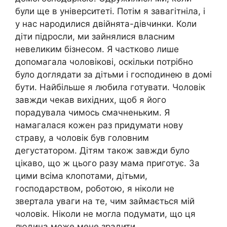
були ще в університеті. Потім я завагітніла, і
у нас народилися двійнята-дівчинки. Коли
діти підросли, ми зайнялися власним
невеликим бізнесом. Я частково лише
допомагала чоловікові, оскільки потрібно
було доглядати за дітьми і господинею в домі
бути. Найбільше я любила готувати. Чоловік
завжди чекав вихідних, щоб я його
порадувала чимось смачненьким. Я
намагалася кожен раз придумати нову
страву, а чоловік був головним
дегустатором. Дітям також завжди було
цікаво, що ж цього разу мама приготує. За
цими всіма клопотами, дітьми,
господарством, роботою, я ніколи не
звертала уваги на те, чим займається мій
чоловік. Ніколи не могла подумати, що ця
людина може мене зрадити.