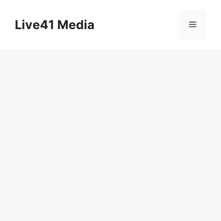
Skip
to
Live41 Media
Menu
content