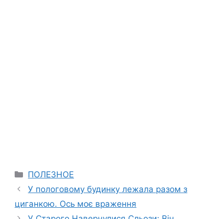
Categories
ПОЛЕЗНОЕ
У пологовому будинку лежала разом з
циганкою. Ось моє враження
У Старого Навернулися Сльози; Він