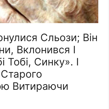
нулися Сльози; Він
и, Вклонився І
 Тобі, Синку». І
 Старого
ою Витираючи