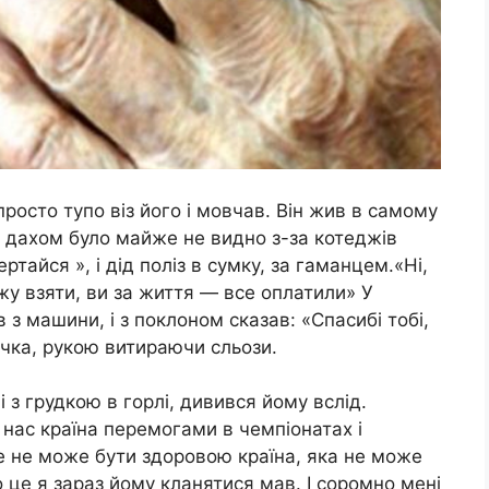
 просто тупо віз його і мовчав. Він жив в самому
им дахом було майже не видно з-за котеджів
ертайся », і дід поліз в сумку, за гаманцем.«Ні,
ожу взяти, ви за життя — все оплатили» У
 з машини, і з поклоном сказав: «Спасибі тобі,
очка, рукою витираючи сльози.
 з грудкою в горлі, дивився йому вслід.
нас країна перемогами в чемпіонатах і
е не може бути здоровою країна, яка не може
о це я зараз йому кланятися мав. І соромно мені