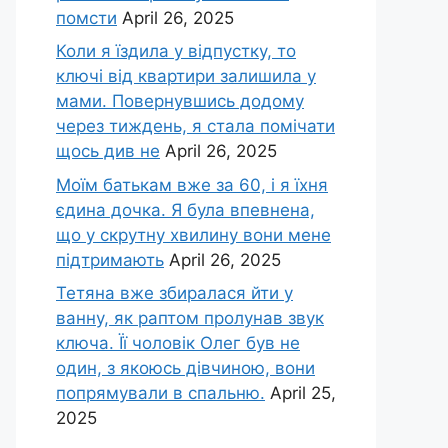
помсти
April 26, 2025
Коли я їздила у відпустку, то
ключі від квартири залишила у
мами. Повернувшись додому
через тиждень, я стала помічати
щось див не
April 26, 2025
Моїм батькам вже за 60, і я їхня
єдина дочка. Я була впевнена,
що у скрутну хвилину вони мене
підтримають
April 26, 2025
Тетяна вже збиралася йти у
ванну, як раптом пролунав звук
ключа. Її чоловік Олег був не
один, з якоюсь дівчиною, вони
попрямували в спальню.
April 25,
2025