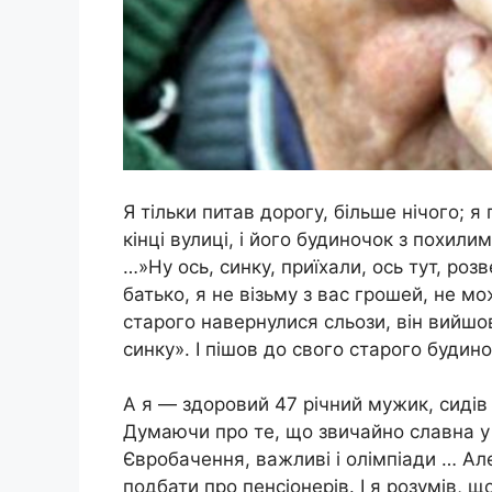
Я тільки питав дорогу, більше нічого; я
кінці вулиці, і його будиночок з похил
…»Ну ось, синку, приїхали, ось тут, розв
батько, я не візьму з вас грошей, не м
старого навернулися сльози, він вийшов
синку». І пішов до свого старого будин
А я — здоровий 47 річний мужик, сидів і
Думаючи про те, що звичайно славна у 
Євробачення, важливі і олімпіади … Ал
подбати про пенсіонерів. І я розумів, щ