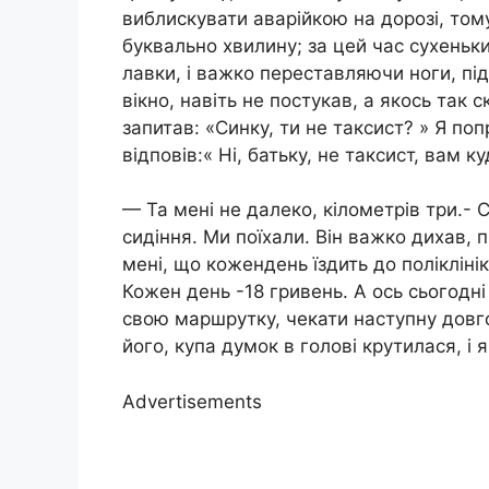
виблискувати аварійкою на дорозі, том
буквально хвилину; за цей час сухенький
лавки, і важко переставляючи ноги, під
вікно, навіть не постукав, а якось так 
запитав: «Синку, ти не таксист? » Я по
відповів:« Ні, батьку, не таксист, вам к
— Та мені не далеко, кілометрів три.- С
сидіння. Ми поїхали. Він важко дихав, 
мені, що кожендень їздить до полікліні
Кожен день -18 гривень. А ось сьогодні в
свою маршрутку, чекати наступну довго,
його, купа думок в голові крутилася, і 
Advertisements