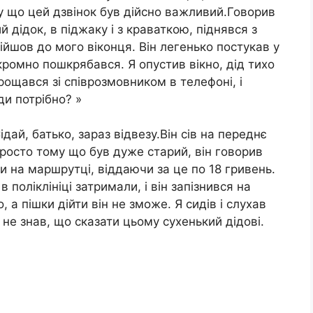
у що цей дзвінок був дійсно важливий.Говорив
 дідок, в піджаку і з краваткою, піднявся з
ійшов до мого віконця. Він легенько постукав у
скромно пошкрябався. Я опустив вікно, дід тихо
прощався зі співрозмовником в телефоні, і
уди потрібно? »
ідай, батько, зараз відвезу.Він сів на переднє
просто тому що був дуже старий, він говорив
ки на маршрутці, віддаючи за це по 18 гривень.
 поліклініці затримали, і він запізнився на
 а пішки дійти він не зможе. Я сидів і слухав
я не знав, що сказати цьому сухенький дідові.