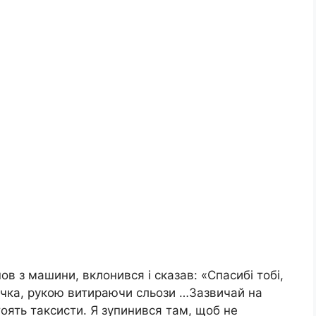
ов з машини, вклонився і сказав: «Спасибі тобі,
ночка, рукою витираючи сльози …Зазвичай на
стоять таксисти. Я зупинився там, щоб не