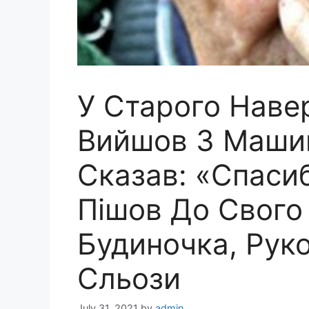
У Старого Навер
Вийшов З Машин
Сказав: «Спасибі
Пішов До Свого
Будиночка, Рук
Сльози
July 31, 2021
by
admin