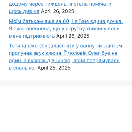
додому через тиждень, я стала помічати
щось див не
April 26, 2025
Моїм батькам вже за 60, і я їхня єдина дочка.
Я була впевнена, що у скрутну хвилину вони
мене підтримають
April 26, 2025
Тетяна вже збиралася йти у ванну, як раптом
пролунав звук ключа. Її чоловік Олег був не
один, з якоюсь дівчиною, вони попрямували
в спальню.
April 25, 2025