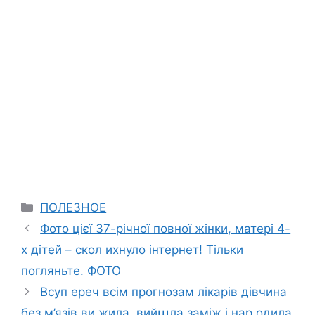
Categories
ПОЛЕЗНОЕ
Фото цієї 37-річної повної жінки, матері 4-
х дітей – скол ихнуло інтернет! Тільки
погляньте. ФОТО
Всуп ереч всім прогнозам лікарів дівчина
без м’язів ви жила, вийաла заміж і нар одила