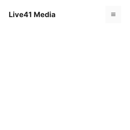
Skip
to
Live41 Media
Menu
content