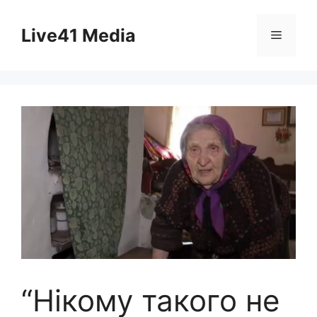
Skip
to
Live41 Media
Menu
content
“Нікому такого не