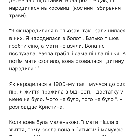
дерев’яної підставки. Вона розповідає, що
народилася на косовиці (косіння і збирання
трави).
“Я як народилася в сльозах, так і залишилася
в них. Я народилася в болоті. Батько пішов
гребти сіно, а мати не взяли. Вона не
послухала, взяла граблі і сама пішла пішки. А
потім мати схопило, вона сховалася і дитину
народила ‘ ‘.
Як народилася в 1900-му так і мучуся до сих
пір. Я життя прожила в бідності, і достатку у
мене не було. Чого не було, того не було “, –
розповідає Христина.
Коли вона була маленькою, її мати пішла з
життя, тому росла вона з батьком і мачухою.