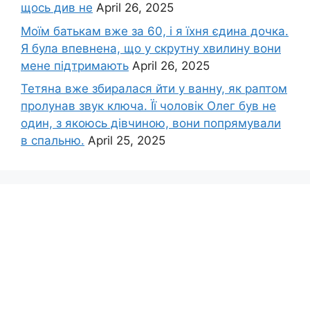
щось див не
April 26, 2025
Моїм батькам вже за 60, і я їхня єдина дочка.
Я була впевнена, що у скрутну хвилину вони
мене підтримають
April 26, 2025
Тетяна вже збиралася йти у ванну, як раптом
пролунав звук ключа. Її чоловік Олег був не
один, з якоюсь дівчиною, вони попрямували
в спальню.
April 25, 2025