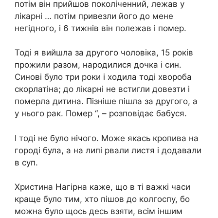
потім він прийшов поколіченний, лежав у
лікарні … потім привезли його до мене
негідного, і 6 тижнів він полежав і помер.
Тоді я вийшла за другого чоловіка, 15 років
прожили разом, народилися дочка і син.
Синові було три роки і ходила тоді хвороба
скорлатіна; до лікарні не встигли довезти і
померла дитина. Пізніше пішла за другого, а
у нього рак. Помер “, – розповідає бабуся.
І тоді не було нічого. Може якась кропива на
городі була, а на липі рвали листя і додавали
в суп.
Христина Нагірна каже, що в ті важкі часи
краще було тим, хто пішов до колгоспу, бо
можна було щось десь взяти, всім іншим