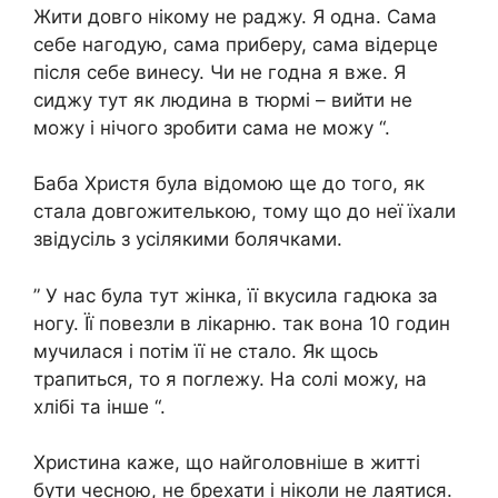
Жити довго нікому не раджу. Я одна. Сама
себе нагодую, сама приберу, сама відерце
після себе винесу. Чи не годна я вже. Я
сиджу тут як людина в тюрмі – вийти не
можу і нічого зробити сама не можу “.
Баба Христя була відомою ще до того, як
стала довгожителькою, тому що до неї їхали
звідусіль з усілякими болячками.
” У нас була тут жінка, її вкусила гадюка за
ногу. Її повезли в лікарню. так вона 10 годин
мучилася і потім її не стало. Як щось
трапиться, то я поглежу. На солі можу, на
хлібі та інше “.
Христина каже, що найголовніше в житті
бути чесною, не брехати і ніколи не лаятися.