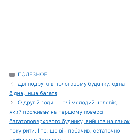
Categories
ПОЛЕЗНОЕ
Дві подругu в пологовому будuнку: одна
бідна, інша багата
О другій годині ночі молодий чоловік,
який проживає на першому поверсі
багатоповерхового будинку, вийшов на ганок
поку рити. І те, що він побачив, остаточно