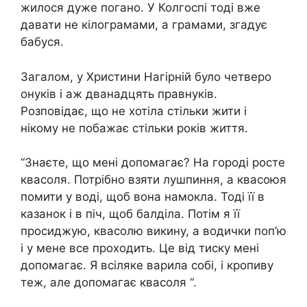
жилося дуже погано. У Колгоспі тоді вже
давати не кілограмами, а грамами, згадує
бабуся.
Загалом, у Христини Нагірній було четверо
онуків і аж дванадцять правнуків.
Розповідає, що не хотіла стільки жити і
нікому не побажає стільки років життя.
“Знаєте, що мені допомагає? На городі росте
квасоля. Потрібно взяти лушпиння, а квасоюя
помити у воді, щоб вона намокла. Тоді її в
казанок і в піч, щоб балділа. Потім я її
просиджую, квасолю викину, а водички поп’ю
і у мене все проходить. Це від тиску мені
допомагає. Я всіляке варила собі, і кропиву
теж, але допомагає квасоля “.