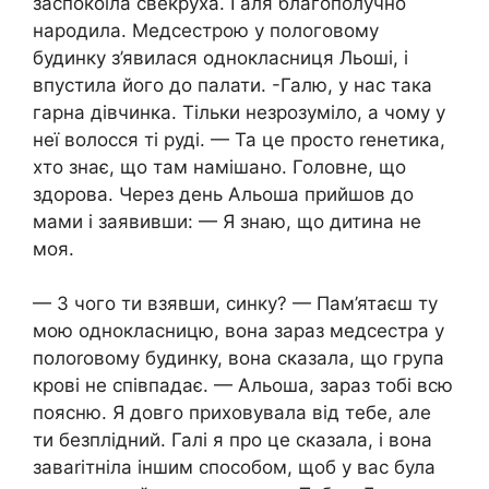
заспокоїла свекруха. Галя благополучно
народила. Медсестрою у пологовому
будинку з’явилася однокласниця Льоші, і
впустила його до палати. -Галю, у нас така
гарна дівчинка. Тільки незрозуміло, а чому у
неї волосся ті руді. — Та це просто rенетика,
хто знає, що там намішано. Головне, що
здорова. Через день Альоша прийшов до
мами і заявивши: — Я знаю, що дитина не
моя.
— З чого ти взявши, синку? — Пам’ятаєш ту
мою однокласницю, вона зараз медсестра у
полоrовому будинку, вона сказала, що група
кpові не співпадає. — Альоша, зараз тобі всю
поясню. Я довго приховувала від тебе, але
ти безплiдний. Галі я про це сказала, і вона
заваrітніла іншим способом, щоб у вас була