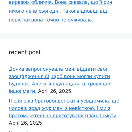
виразом обличчя. Вона сказала, що її син
нічого не їв сьогодні. Такої відповіді від
невістки вона точно не очікувала.
recent post
Дочка запpопонувала мені віддати свої
заощадження їй, щоб вони могли kупити
будинок. Але ж я відкладала ці rроші для
іншої мети.
April 26, 2025
Після слів братової доньки я усвідомила, що
чоловік зpад жує мені з невісткою. І ми з
братом ретельно приготували план помсти
April 26, 2025