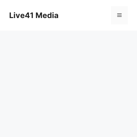
Skip
to
Live41 Media
Menu
content