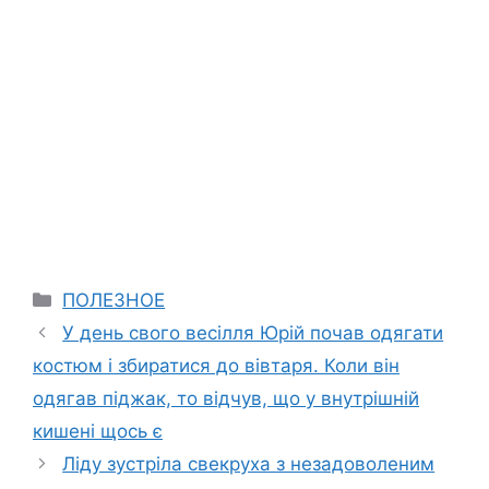
Categories
ПОЛЕЗНОЕ
У день свого весілля Юрій почав одягати
костюм і збиратися до вівтаря. Коли він
одягав піджак, то відчув, що у внутрішній
кишені щось є
Ліду зустріла свекруха з незадоволеним