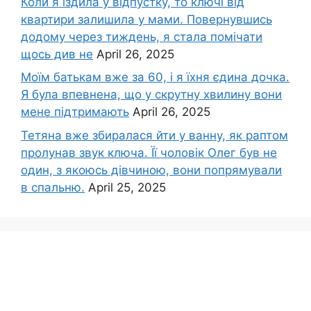
Коли я їздила у відпустку, то ключі від
квартири залишила у мами. Повернувшись
додому через тиждень, я стала помічати
щось див не
April 26, 2025
Моїм батькам вже за 60, і я їхня єдина дочка.
Я була впевнена, що у скрутну хвилину вони
мене підтримають
April 26, 2025
Тетяна вже збиралася йти у ванну, як раптом
пролунав звук ключа. Її чоловік Олег був не
один, з якоюсь дівчиною, вони попрямували
в спальню.
April 25, 2025