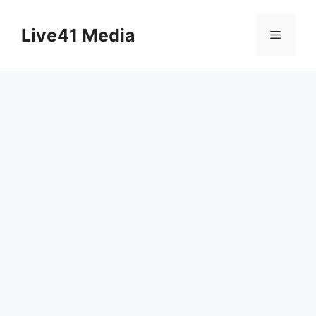
Skip
to
Live41 Media
Menu
content