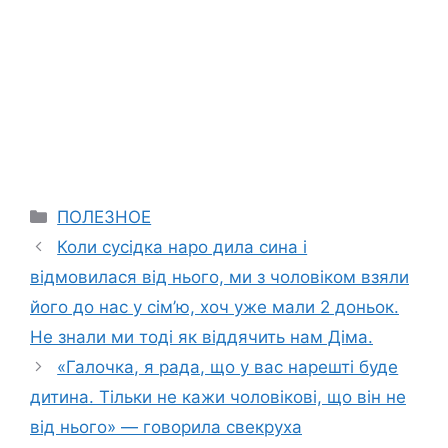
Categories
ПОЛЕЗНОЕ
Коли сусідка наро дила сина і
відмовилася від нього, ми з чоловіком взяли
його до нас у сім’ю, хоч уже мали 2 доньок.
Не знали ми тоді як віддячить нам Діма.
«Галочка, я рада, що у вас нарешті буде
дитина. Тільки не кажи чоловікові, що він не
від нього» — говорила свекруха