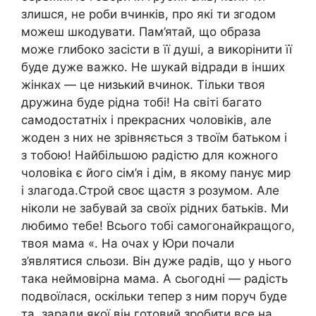
злишся, не роби вчинків, про які ти згодом
можеш шкодувати. Пам’ятай, що образа
може глибоко засісти в її душі, а викорінити її
буде дуже важко. Не шукай відради в інших
жінках — це низький вчинок. Тільки твоя
дружина буде рідна тобі! На світі багато
самодостатніх і прекрасних чоловіків, але
жоден з них не зрівняється з твоїм батьком і
з тобою! Найбільшою радістю для кожного
чоловіка є його сім’я і дім, в якому панує мир
і злагода.Строй своє щастя з розумом. Але
ніколи не забувай за своїх рідних батьків. Ми
любимо тебе! Всього тобі самогонайкращого,
твоя мама «. На очах у Юри почали
з’являтися сльози. Він дуже радів, що у нього
така неймовірна мама. А сьогодні — радість
подвоїлася, оскільки тепер з ним поруч буде
та, заради якої він готовий зробити все на