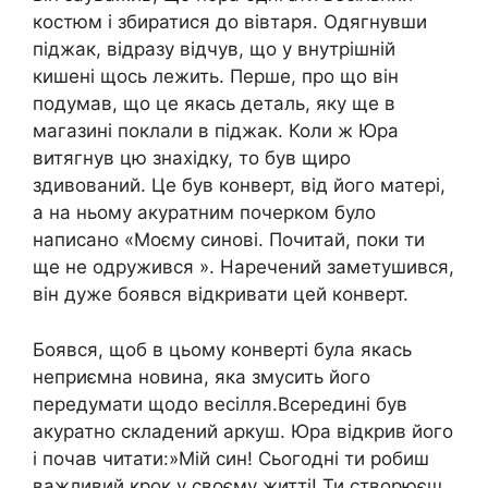
костюм і збиратися до вівтаря. Одягнувши
піджак, відразу відчув, що у внутрішній
кишені щось лежить. Перше, про що він
подумав, що це якась деталь, яку ще в
магазині поклали в піджак. Коли ж Юра
витягнув цю знахідку, то був щиро
здивований. Це був конверт, від його матері,
а на ньому акуратним почерком було
написано «Моєму синові. Почитай, поки ти
ще не одружився ». Наречений заметушився,
він дуже боявся відкривати цей конверт.
Боявся, щоб в цьому конверті була якась
неприємна новина, яка змусить його
передумати щодо весілля.Всередині був
акуратно складений аркуш. Юра відкрив його
і почав читати:»Мій син! Сьогодні ти робиш
важливий крок у своєму житті! Ти створюєш