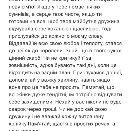
нову сім’ю! Якщо у тебе немає ніяких
сумнівів, а серце твоє чисте, якщо ти
готовий на все, щоб твоя майбутня дружина
відчувала себе коханою і щасливою, тоді
прислухайся до кожного моєму слову.
Віддавай їй всю свою любов і теплоту, стався
до неї як до королеви. Знай, що в твоїх руках
цінний скарб! Чи не критикуй її за
зовнішність, адже бувають такі дні, коли це
відходить на задній план. Прислухайся до неї,
допомагай у важку хвилину, навіть якщо
вона про це тебе не просить. Пам’ятай, що
всі жінки дуже тендітні, їм потрібно відчувати
себе захищеними. Нехай у вас ніколи не буде
сварок через гроші. Чи не дорікай свою
дружину і не вважай кожну витрачену
копійку.Пам’ятай, щастя в простих речах, а
не в грошах!