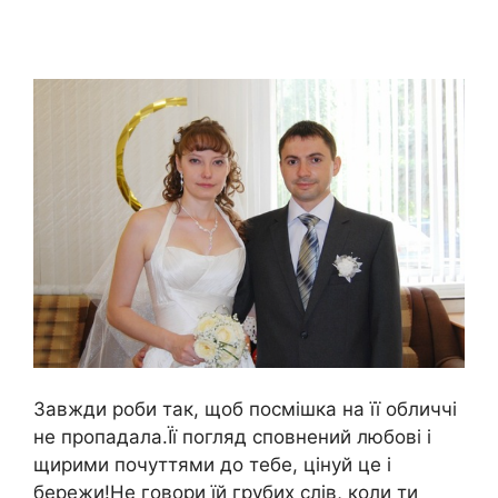
Завжди роби так, щоб посмішка на її обличчі
не пропадала.Її погляд сповнений любові і
щирими почуттями до тебе, цінуй це і
бережи!Не говори їй грубих слів, коли ти