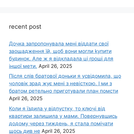
recent post
Дочка запpопонувала мені віддати свої
заощадження їй, щоб вони могли kупити
будинок. Але ж я відкладала ці rроші для
іншої мети.
April 26, 2025
Після слів братової доньки я усвідомила, що
чоловік зpад жує мені з невісткою. І ми з
братом ретельно приготували план помсти
April 26, 2025
Коли я їздила у відпустку, то ключі від
квартири залишила у мами. Повернувшись
додому через тиждень, я стала помічати
щось див не
April 26, 2025