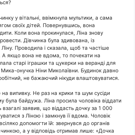
ться?
инку у вітальні, ввімкнула мультики, а сама
гом своїх дітей. Повернувшись, вона
дити. Коли вона прокинулася, Ліна знову
провести. Дівчинка була здивована, із
Ліну. Проводила і сказала, щоб та частіше
о. А якщо вона не вдома, то почекати на
лала старі іграшки та цукерки на веранді для
що Мика-онучка Ніни Миколаївни. Будинок давно
робітний, не бажаючий нікуди влаштовуватися.
е на випивку. Не раз на крики та шум сусіди
у була байдужа. Ліна просила чоловіка віддати
сь взагалі заявив, що віддасть дочку за 1 000
уватися з Ліною і замкнув її вдома. Чоловік
всіляко допомогти їй: звернувся до органів
івчинкою, а у відповідь отримав лише: «Дочка