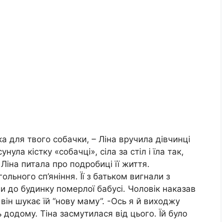
чка для твого собачки, – Ліна вручила дівчинці
нула кістку «собачці», сіла за стіл і їла так,
 Ліна питала про подробиці її життя.
льного сп’яніння. Її з батьком вигнали з
и до будинку померлої бабусі. Чоловік наказав
 він шукає їй “нову маму”. -Ось я й виходжу
 додому. Тіна засмутилася від цього. Їй було