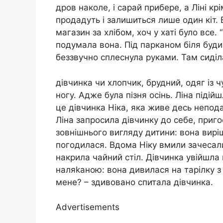
дров наколе, і сарай прибере, а Ліні кр
продадуть і залишиться лише один кіт. В
магазин за хлібом, хоч у хаті було все
подумала вона. Під парканом біля буди
беззвучно сплеснула руками. Там сиділа
дівчинка чи хлопчик, брудний, одяг із 
ногу. Адже була пізня осінь. Ліна підій
це дівчинка Ніка, яка живе десь непод
Ліна запросила дівчинку до себе, пригос
зовнішнього вигляду дитини: вона вирі
погодилася. Вдома Ніку вмили зачесали
накрила чайний стіл. Дівчинка увійшла 
наляkаною: вона дивилася на тарілку з с
мене? – здивовано спитала дівчинка.
Advertisements