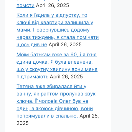
помсти
April 26, 2025
Коли я їздила у відпустку, то
ключі від квартири залишила у
мами. Повернувшись додому
через тиждень, я стала помічати
щось див не
April 26, 2025
Моїм батькам вже за 60, і я їхня
єдина дочка. Я була впевнена,
що у скрутну хвилину вони мене
підтримають
April 26, 2025
Тетяна вже збиралася йти у
ванну, як раптом пролунав звук
ключа. Її чоловік Олег був не
один, з якоюсь дівчиною, вони
попрямували в спальню.
April 25,
2025