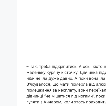
– Так, треба підкріпитись! А ось і кісто
маленьку курячу кісточку. Дівчинка підсу
ніби не їла дуже давно. А поки вона їла
З’ясувалося, що мати померла від алкого
помешкання за несплату, вони переїхал
дівчинці “не мішатися під ногами”, поки
гуляти з Анчаром, коли хтось приходить