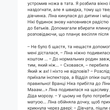
устромив ножа в тата. Я розбила вікно 
наздогнати, але я швидка, тому що тве
дівчинка. Ліна кинулася до дитини і мі
Нікі будинок знову наповнився радістю 
до батьків. Доnомагали вбирати ялинку
розповідаючи, що планує весілля після л
– Не було б щастя, та нещастя допомог
мені дісталася, – Ліна ніжно подивилася
коштом … – До нормальних родин завжди
тим, який ніж… – Сховався, – перебила 
Який ж ах! І ніхто не відповів? – Розслі
приїхали інспектора, а Відділ опіки ошт
правильно! Вранці Ніка прибігла до Лін
Мааам…» Ліна подивилася на щасливу д
Діда морозу. – У цьому не було потреб
матусю… Ліна обійняла дочку, щоб при
крикнула через двері: – Дівчата, пішли 