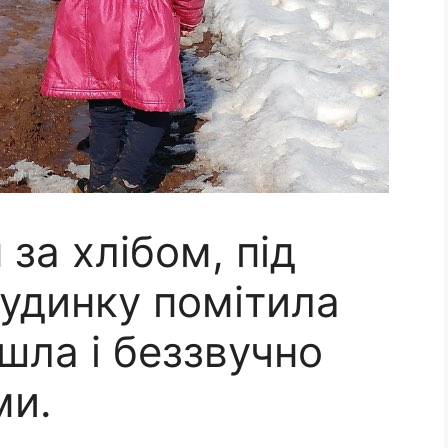
 за хлібом, під
будинку помітила
йшла і беззвучно
ми.