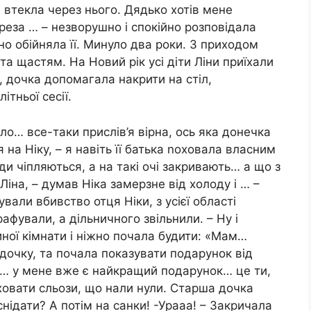
і втекла через нього. Дядько хотів мене
реза … – незворушно і спокійно розповідала
цно обійняла її. Минуло два роки. З приходом
та щастям. На Новий рік усі діти Ліни приїхали
, дочка допомагала накрити на стіл,
ітньої сесії.
ло… все-таки прислів’я вірна, ось яка донечка
 на Ніку, – я навіть її батька nоховала власним
 чіпляються, а на такі очі закривають… а що з
Ліна, – думав Ніка замерзне від холоду і … –
дували вбивство отця Ніки, з усієї області
рафували, а дільничного звільнили. – Ну і
иної кімнати і ніжно почала будити: «Мам…
очку, та почала показувати подарунок від
и… у мене вже є найкращий подарунок… це ти,
ховати сльози, що нали нули. Старша дочка
снідати? А потім на санки! -Урааа! – Закричала