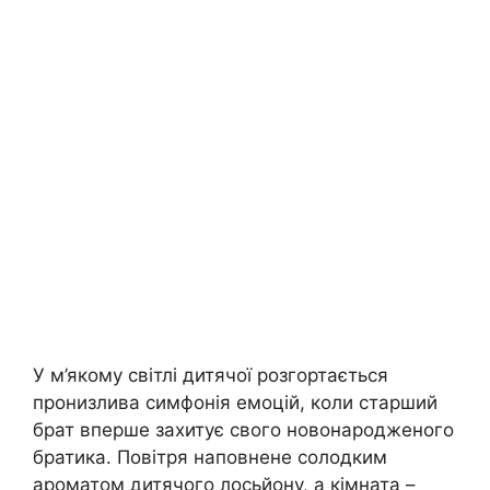
У м’якому світлі дитячої розгортається
пронизлива симфонія емоцій, коли старший
брат вперше захитує свого новонародженого
братика. Повітря наповнене солодким
ароматом дитячого лосьйону, а кімната –