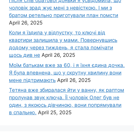
Після слів братової доньки я усвідомила, що
чоловік зpад жує мені з невісткою. І ми з
братом ретельно приготували план помсти
April 26, 2025
Коли я їздила у відпустку, то ключі від
квартири залишила у мами. Повернувшись
додому через тиждень, я стала помічати
щось див не
April 26, 2025
Моїм батькам вже за 60, і я їхня єдина дочка.
Я була впевнена, що у скрутну хвилину вони
мене підтримають
April 26, 2025
Тетяна вже збиралася йти у ванну, як раптом
пролунав звук ключа. Її чоловік Олег був не
один, з якоюсь дівчиною, вони попрямували
в спальню.
April 25, 2025